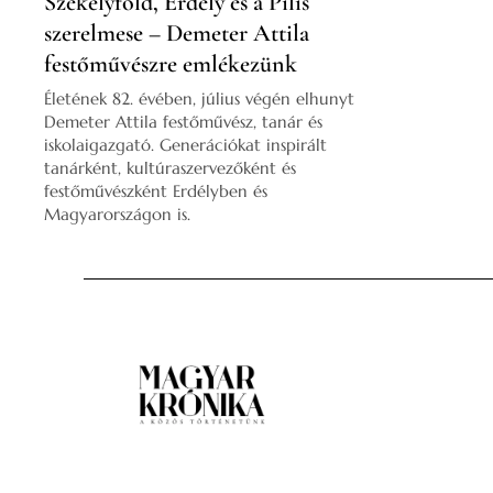
Székelyföld, Erdély és a Pilis
szerelmese – Demeter Attila
festőművészre emlékezünk
Életének 82. évében, július végén elhunyt
Demeter Attila festőművész, tanár és
iskolaigazgató. Generációkat inspirált
tanárként, kultúraszervezőként és
festőművészként Erdélyben és
Magyarországon is.