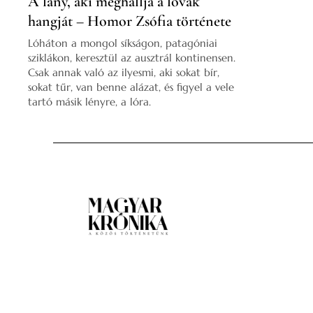
A lány, aki meghallja a lovak
hangját – Homor Zsófia története
Lóháton a mongol síkságon, patagóniai
sziklákon, keresztül az ausztrál kontinensen.
Csak annak való az ilyesmi, aki sokat bír,
sokat tűr, van benne alázat, és figyel a vele
tartó másik lényre, a lóra.