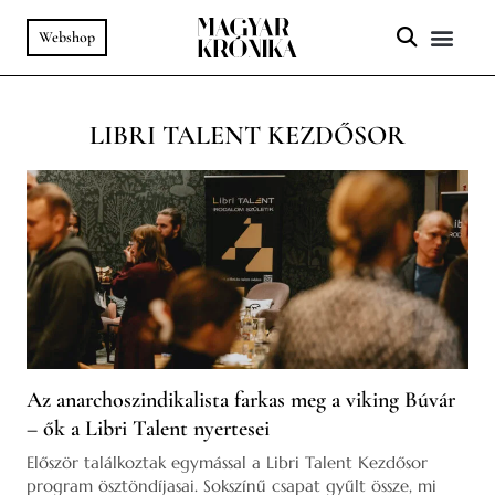
Webshop
A HELY SZ
PODCAST & VIDEÓ
LIBRI TALENT KEZDŐSOR
Az anarchoszindikalista farkas meg a viking Búvár
– ők a Libri Talent nyertesei
Először találkoztak egymással a Libri Talent Kezdősor
program ösztöndíjasai. Sokszínű csapat gyűlt össze, mi