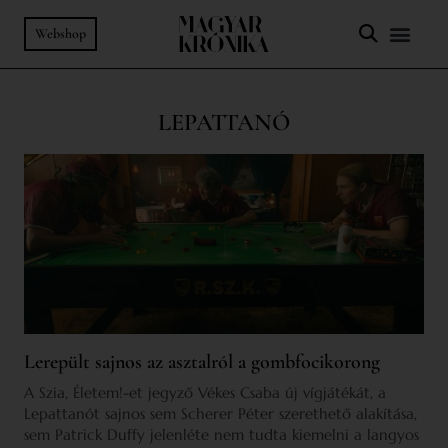
Webshop
LEPATTANÓ
Lerepült sajnos az asztalról a gombfocikorong
A Szia, Életem!-et jegyző Vékes Csaba új vígjátékát, a
Lepattanót sajnos sem Scherer Péter szerethető alakítása,
sem Patrick Duffy jelenléte nem tudta kiemelni a langyos