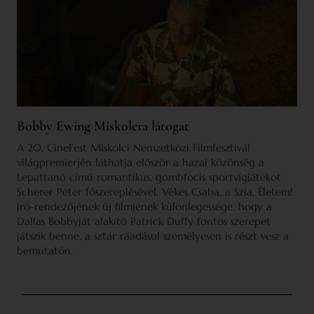
Bobby Ewing Miskolcra látogat
A 20. CineFest Miskolci Nemzetközi Filmfesztivál
világpremierjén láthatja először a hazai közönség a
Lepattanó című romantikus, gombfocis sportvígjátékot
Scherer Péter főszereplésével. Vékes Csaba, a Szia, Életem!
író-rendezőjének új filmjének különlegessége, hogy a
Dallas Bobbyját alakító Patrick Duffy fontos szerepet
játszik benne, a sztár ráadásul személyesen is részt vesz a
bemutatón.