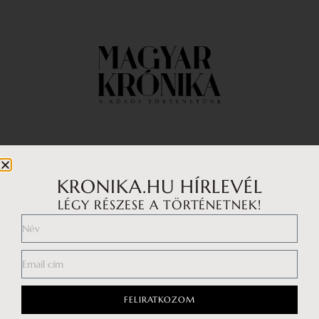
Impresszum
Médiaajánlat
KRONIKA.HU HÍRLEVÉL
LÉGY RÉSZESE A TÖRTÉNETNEK!
Általános Szerződési Feltételek
Adatkezelési tájékoztató
Hozzászólási szabályzat
FELIRATKOZOM
Facebook