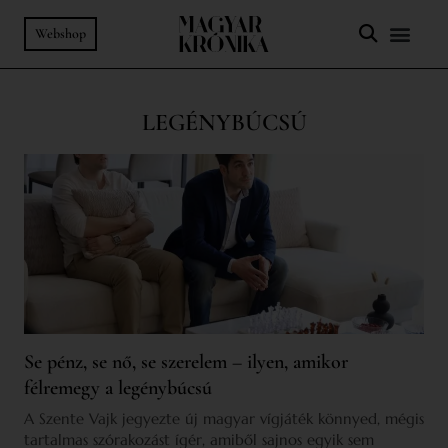
Webshop
LEGÉNYBÚCSÚ
Se pénz, se nő, se szerelem – ilyen, amikor
félremegy a legénybúcsú
A Szente Vajk jegyezte új magyar vígjáték könnyed, mégis
tartalmas szórakozást ígér, amiből sajnos egyik sem