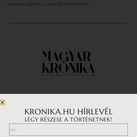
parasztcsaládban a század első felében.
Impresszum
Médiaajánlat
KRONIKA.HU HÍRLEVÉL
LÉGY RÉSZESE A TÖRTÉNETNEK!
Általános Szerződési Feltételek