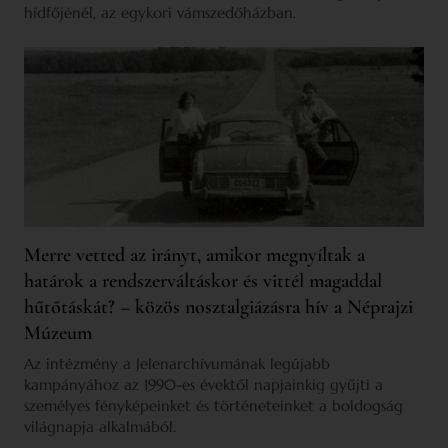
hídfőjénél, az egykori vámszedőházban.
Merre vetted az irányt, amikor megnyíltak a
határok a rendszerváltáskor és vittél magaddal
hűtőtáskát? – közös nosztalgiázásra hív a Néprajzi
Múzeum
Az intézmény a Jelenarchívumának legújabb
kampányához az 1990-es évektől napjainkig gyűjti a
személyes fényképeinket és történeteinket a boldogság
világnapja alkalmából.