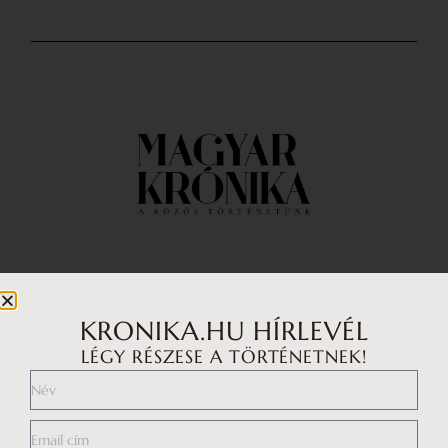
Impresszum
Médiaajánlat
KRONIKA.HU HÍRLEVÉL
LÉGY RÉSZESE A TÖRTÉNETNEK!
Általános Szerződési Feltételek
Adatkezelési tájékoztató