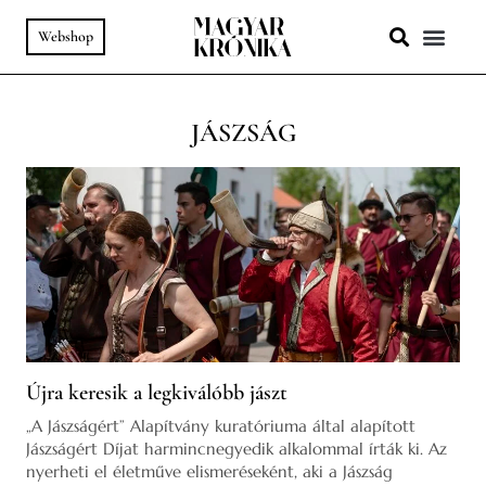
Webshop
A HELY SZ
PODCAST & VIDEÓ
JÁSZSÁG
Újra keresik a legkiválóbb jászt
„A Jászságért” Alapítvány kuratóriuma által alapított
Jászságért Díjat harmincnegyedik alkalommal írták ki. Az
nyerheti el életműve elismeréseként, aki a Jászság