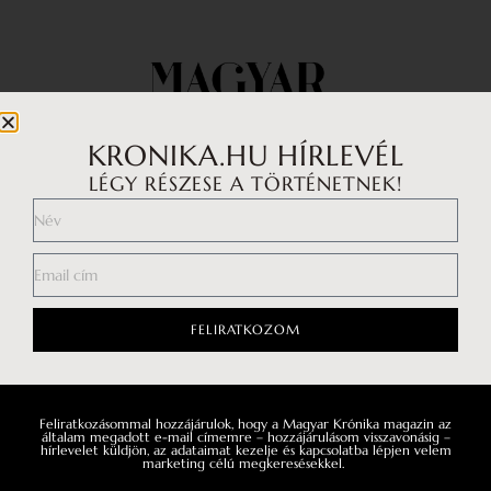
KRONIKA.HU HÍRLEVÉL
LÉGY RÉSZESE A TÖRTÉNETNEK!
Impresszum
Médiaajánlat
FELIRATKOZOM
Általános Szerződési Feltételek
Adatkezelési tájékoztató
Hozzászólási szabályzat
Feliratkozásommal hozzájárulok, hogy a Magyar Krónika magazin az
általam megadott e-mail címemre – hozzájárulásom visszavonásig –
hírlevelet küldjön, az adataimat kezelje és kapcsolatba lépjen velem
marketing célú megkeresésekkel.
Facebook