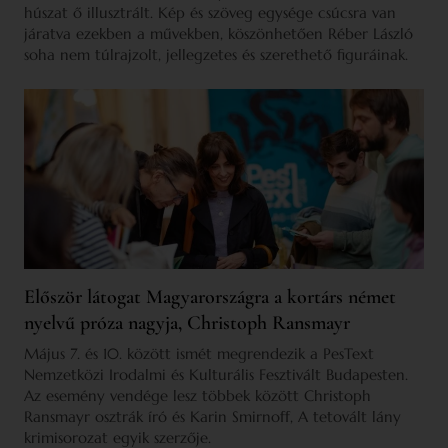
húszat ő illusztrált. Kép és szöveg egysége csúcsra van
járatva ezekben a művekben, köszönhetően Réber László
soha nem túlrajzolt, jellegzetes és szerethető figuráinak.
Először látogat Magyarországra a kortárs német
nyelvű próza nagyja, Christoph Ransmayr
Május 7. és 10. között ismét megrendezik a PesText
Nemzetközi Irodalmi és Kulturális Fesztivált Budapesten.
Az esemény vendége lesz többek között Christoph
Ransmayr osztrák író és Karin Smirnoff, A tetovált lány
krimisorozat egyik szerzője.