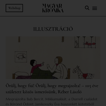
Webshop
ILLUSZTRÁCIÓ
Örülj, hogy fiú! Örülj, hogy megrajzolta! – 105 éve
született közös ismerősünk, Réber László
Megrajzolta Bab Bercit, Mikkamakkát, a Durrell családot
és Bőrönd Ödönt. Janikovszky Éva huszonkét kötetéből