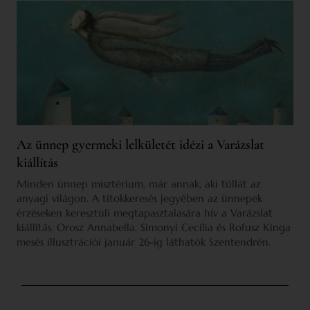
Az ünnep gyermeki lelkületét idézi a Varázslat
kiállítás
Minden ünnep misztérium, már annak, aki túllát az
anyagi világon. A titokkeresés jegyében az ünnepek
érzéseken keresztüli megtapasztalasára hív a Varázslat
kiállítás. Orosz Annabella, Simonyi Cecília és Rofusz Kinga
mesés illusztrációi január 26-ig láthatók Szentendrén.