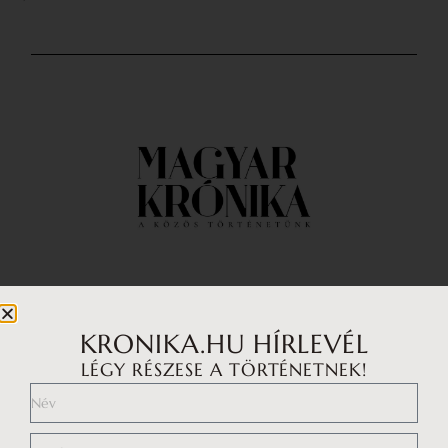
Impresszum
Médiaajánlat
KRONIKA.HU HÍRLEVÉL
LÉGY RÉSZESE A TÖRTÉNETNEK!
Általános Szerződési Feltételek
Adatkezelési tájékoztató