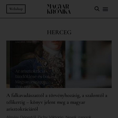
Webshop
HERCEG
A falkavadászattól a törvényhozásig, a szalontól a
télikertig – könyv jelent meg a magyar
arisztokráciáról
Almásy Dénestől Zichy Viktorig. Nevek, rangok,