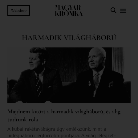
Webshop
HARMADIK VILÁGHÁBORÚ
Majdnem kitört a harmadik világháború, és alig
tudtunk róla
A kubai rakétaválságra úgy emlékszünk, mint a
hidegháború legforróbb pontjára. A világ lélegzet-