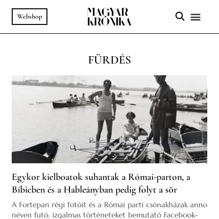
Webshop
A HELY SZ
PODCAST & VIDEÓ
FÜRDÉS
Egykor kielboatok suhantak a Római-parton, a
Bíbicben és a Hableányban pedig folyt a sör
A Fortepan régi fotóit és a Római parti csónakházak anno
néven futó, izgalmas történeteket bemutató Facebook-