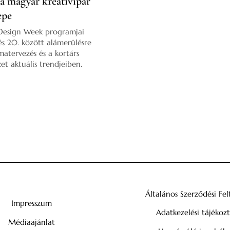
a magyar kreatívipar
epe
Design Week programjai
és 20. között alámerülésre
matervezés és a kortárs
t aktuális trendjeiben.
Általános Szerződési Fel
Impresszum
Adatkezelési tájékoz
Médiaajánlat