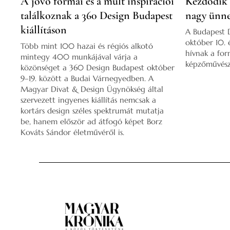
A jövő formái és a múlt inspirációi
Kezdődik 
találkoznak a 360 Design Budapest
nagy ünn
kiállításon
A Budapest 
október 10. 
Több mint 100 hazai és régiós alkotó
hívnak a for
mintegy 400 munkájával várja a
képzőművésze
közönséget a 360 Design Budapest október
9–19. között a Budai Várnegyedben. A
Magyar Divat & Design Ügynökség által
szervezett ingyenes kiállítás nemcsak a
kortárs design széles spektrumát mutatja
be, hanem először ad átfogó képet Borz
Kováts Sándor életművéről is.