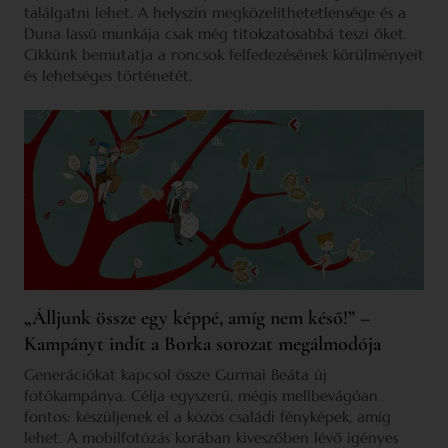
találgatni lehet. A helyszín megközelíthetetlensége és a
Duna lassú munkája csak még titokzatosabbá teszi őket.
Cikkünk bemutatja a roncsok felfedezésének körülményeit
és lehetséges történetét.
„Álljunk össze egy képpé, amíg nem késő!” –
Kampányt indít a Borka sorozat megálmodója
Generációkat kapcsol össze Gurmai Beáta új
fotókampánya. Célja egyszerű, mégis mellbevágóan
fontos: készüljenek el a közös családi fényképek, amíg
lehet. A mobilfotózás korában kiveszőben lévő igényes