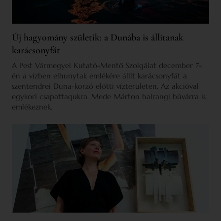
Új hagyomány születik: a Dunába is állítanak
karácsonyfát
A Pest Vármegyei Kutató-Mentő Szolgálat december 7-
én a vízben elhunytak emlékére állít karácsonyfát a
szentendrei Duna-korzó előtti vízterületen. Az akcióval
egykori csapattagukra, Mede Márton balrangi búvárra is
emlékeznek.