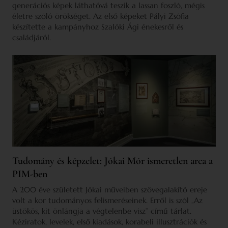
generációs képek láthatóvá teszik a lassan foszló, mégis
életre szóló örökséget. Az első képeket Pályi Zsófia
készítette a kampányhoz Szalóki Ági énekesről és
családjáról.
Tudomány és képzelet: Jókai Mór ismeretlen arca a
PIM-ben
A 200 éve született Jókai műveiben szövegalakító ereje
volt a kor tudományos felismeréseinek. Erről is szól „Az
üstökös, kit önlángja a végtelenbe visz” című tárlat.
Kéziratok, levelek, első kiadások, korabeli illusztrációk és