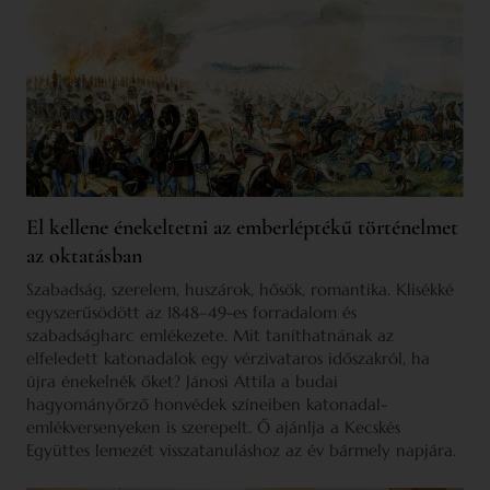
El kellene énekeltetni az emberléptékű történelmet
az oktatásban
Szabadság, szerelem, huszárok, hősök, romantika. Klisékké
egyszerűsödött az 1848–49-es forradalom és
szabadságharc emlékezete. Mit taníthatnának az
elfeledett katonadalok egy vérzivataros időszakról, ha
újra énekelnék őket? Jánosi Attila a budai
hagyományőrző honvédek színeiben katonadal-
emlékversenyeken is szerepelt. Ő ajánlja a Kecskés
Együttes lemezét visszatanuláshoz az év bármely napjára.