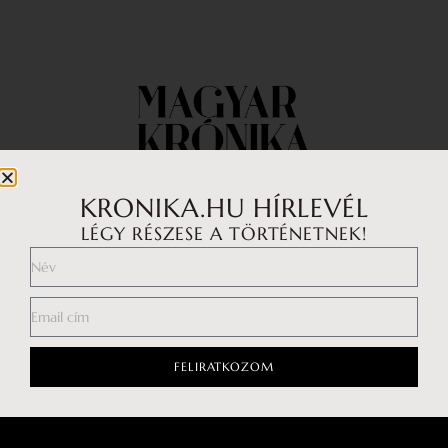
KRONIKA.HU HÍRLEVÉL
LÉGY RÉSZESE A TÖRTÉNETNEK!
Impresszum
Médiaajánlat
Általános Szerződési Feltételek
Adatkezelési tájékoztató
FELIRATKOZOM
Hozzászólási szabályzat