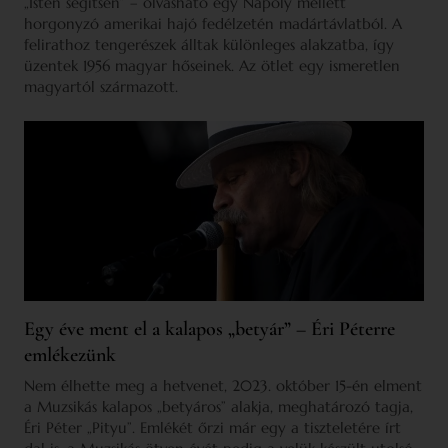
„Isten segítsen” – olvasható egy Nápoly mellett
horgonyzó amerikai hajó fedélzetén madártávlatból. A
felirathoz tengerészek álltak különleges alakzatba, így
üzentek 1956 magyar hőseinek. Az ötlet egy ismeretlen
magyartól származott.
Egy éve ment el a kalapos „betyár” – Éri Péterre
emlékezünk
Nem élhette meg a hetvenet, 2023. október 15-én elment
a Muzsikás kalapos „betyáros” alakja, meghatározó tagja,
Éri Péter „Pityu”. Emlékét őrzi már egy a tiszteletére írt