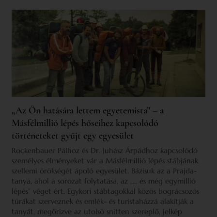
„Az Ön hatására lettem egyetemista” – a
Másfélmillió lépés hőseihez kapcsolódó
történeteket gyűjt egy egyesület
Rockenbauer Pálhoz és Dr. Juhász Árpádhoz kapcsolódó
személyes élményeket vár a Másfélmillió lépés stábjának
szellemi örökségét ápoló egyesület. Bázisuk az a Prajda-
tanya, ahol a sorozat folytatása, az „… és még egymillió
lépés” véget ért. Egykori stábtagokkal közös bográcsozós
túrákat szerveznek és emlék- és turistaházzá alakítják a
tanyát, megőrizve az utolsó snitten szereplő, jelkép