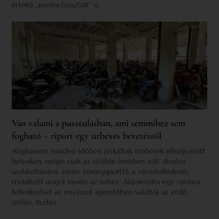
értékű „nyeles‑faasztalt” is.
Van valami a pusztulásban, ami semmihez sem
fogható – riport egy urbexes bevetésről
Alighanem minden időben járkáltak emberek elhagyatott
helyeken, mégis csak az utóbbi években vált divatos
szubkultúrává, szinte tömegsporttá a városfelfedezés,
rövidített angol nevén az urbex. Alámerülés egy rutinos
felfedezővel az enyészet igézetében valahol az erdő
szélén, Budán.