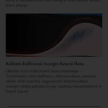
dal is, a Muzsikás ötven évét pedig a velük készült utolsó
közös interjú.
Különös kiállítással összegez Keserü Ilona
Október 11-én nyílik Keserü Ilona Hommage –
Tiszteletadás című kiállítása a Műcsarnokban, amelyen
elődei előtt tiszteleg, nagyméretű festményekben
összegzi eddigi pályáját és egy izgalmas hanginstalláció is
helyet kapott.