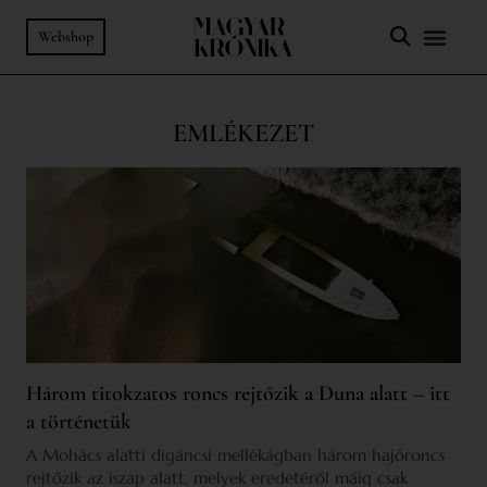
Webshop
EMLÉKEZET
Három titokzatos roncs rejtőzik a Duna alatt – itt
a történetük
A Mohács alatti digáncsi mellékágban három hajóroncs
rejtőzik az iszap alatt, melyek eredetéről máig csak