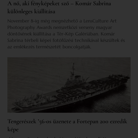
A nő, aki fényképeket sző – Komár Sabrina
különleges kiállítása
November 8-ig még megnézhető a LensCulture Art
Photography Awards nemzetközi verseny magyar
döntősének kiállítása a Tér-Kép Galériában. Komár
Sabrina térbeli képei fotófűzési technikával készültek és
az emlékezés természetét boncolgatják.
Tengerészek ’56-os üzenete a Fortepan 200 ezredik
képe