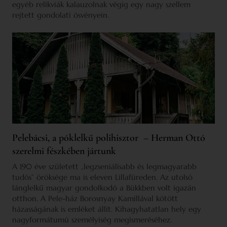
egyéb relikviák kalauzolnak végig egy nagy szellem
rejtett gondolati ösvényein.
Pelebácsi, a póklelkű polihisztor – Herman Ottó
szerelmi fészkében jártunk
A 190 éve született „legzseniálisabb és legmagyarabb
tudós” öröksége ma is eleven Lillafüreden. Az utolsó
lánglelkű magyar gondolkodó a Bükkben volt igazán
otthon. A Pele-ház Borosnyay Kamillával kötött
házasságának is emléket állít. Kihagyhatatlan hely egy
nagyformátumú személyiség megismeréséhez.