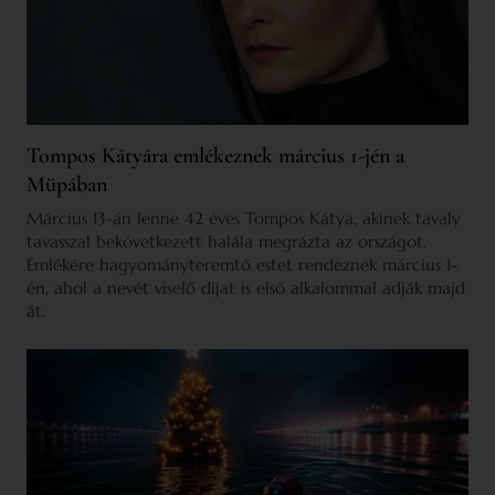
Tompos Kátyára emlékeznek március 1-jén a
Müpában
Március 13-án lenne 42 éves Tompos Kátya, akinek tavaly
tavasszal bekövetkezett halála megrázta az országot.
Emlékére hagyományteremtő estet rendeznek március 1-
én, ahol a nevét viselő díjat is első alkalommal adják majd
át.