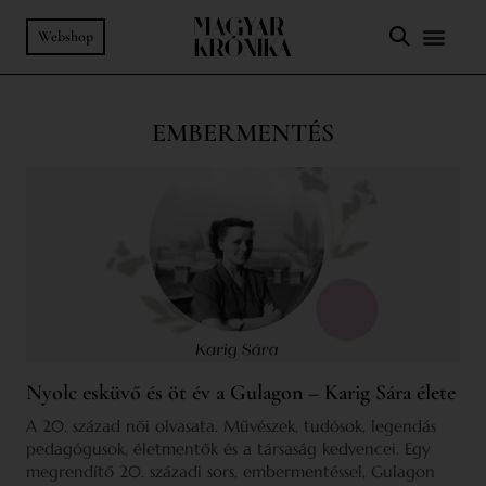
Webshop
EMBERMENTÉS
Nyolc esküvő és öt év a Gulagon – Karig Sára élete
A 20. század női olvasata. Művészek, tudósok, legendás
pedagógusok, életmentők és a társaság kedvencei. Egy
megrendítő 20. századi sors, embermentéssel, Gulagon