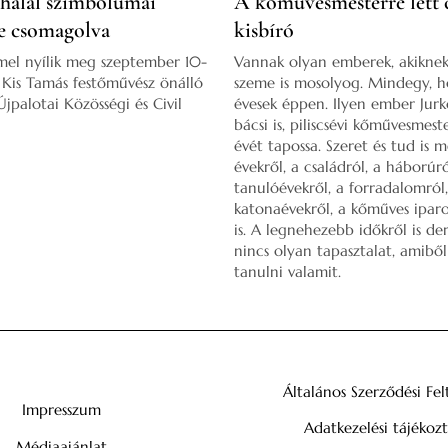
 halál szimbólumai
A kőművesmesterré lett 
e csomagolva
kisbíró
mel nyílik meg szeptember 10-
Vannak olyan emberek, akikne
l Kis Tamás festőművész önálló
szeme is mosolyog. Mindegy, 
 Újpalotai Közösségi és Civil
évesek éppen. Ilyen ember Jurk
bácsi is, piliscsévi kőművesmest
évét tapossa. Szeret és tud is m
évekről, a családról, a háborúró
tanulóévekről, a forradalomról,
katonaévekről, a kőműves iparo
is. A legnehezebb időkről is de
nincs olyan tapasztalat, amibő
tanulni valamit.
Általános Szerződési Fel
Impresszum
Adatkezelési tájékoz
Médiaajánlat