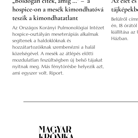
„Boldogan éltek, amíg …” – a
Az élet és
hospice-on a mesék kimondhatóvá
tájképekb
teszik a kimondhatatlant
Belülről cím
én, 18 órátó
Az Országos Korányi Pulmonológiai Intézet
kiállítása az
hospice-osztályán meseterápiás alkalmak
Házban.
segítenek a haldoklóknak és
hozzátartozóiknak szembenézni a halál
közelségével. A mesék az átlépés előtti
mozdulatlan feszültségben új belső tájakat
nyitnak meg. Más fénytörésbe helyezik azt,
ami egyszer volt. Riport.