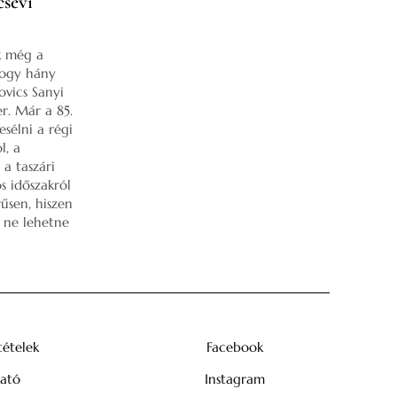
csévi
k még a
hogy hány
ovics Sanyi
er. Már a 85.
esélni a régi
l, a
 a taszári
s időszakról
rűsen, hiszen
l ne lehetne
tételek
Facebook
tató
Instagram