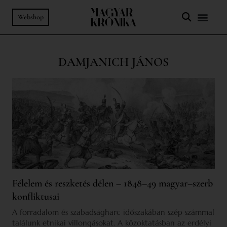
Webshop
DAMJANICH JÁNOS
Félelem és reszketés délen – 1848–49 magyar–szerb
konfliktusai
A forradalom és szabadságharc időszakában szép számmal
találunk etnikai villongásokat. A közoktatásban az erdélyi