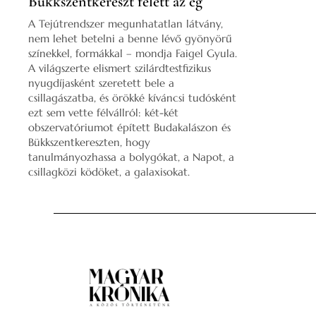
Bükkszentkereszt felett az ég
A Tejútrendszer megunhatatlan látvány,
nem lehet betelni a benne lévő gyönyörű
színekkel, formákkal – mondja Faigel Gyula.
A világszerte elismert szilárdtestfizikus
nyugdíjasként szeretett bele a
csillagászatba, és örökké kíváncsi tudósként
ezt sem vette félvállról: két-két
obszervatóriumot épített Budakalászon és
Bükkszentkereszten, hogy
tanulmányozhassa a bolygókat, a Napot, a
csillagközi ködöket, a galaxisokat.