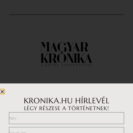
Impresszum
Médiaajánlat
KRONIKA.HU HÍRLEVÉL
LÉGY RÉSZESE A TÖRTÉNETNEK!
Általános Szerződési Feltételek
Adatkezelési tájékoztató