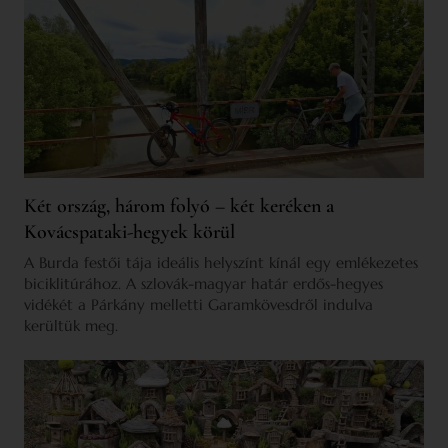
Két ország, három folyó – két keréken a
Kovácspataki-hegyek körül
A Burda festői tája ideális helyszínt kínál egy emlékezetes
biciklitúrához. A szlovák-magyar határ erdős-hegyes
vidékét a Párkány melletti Garamkövesdről indulva
kerültük meg.