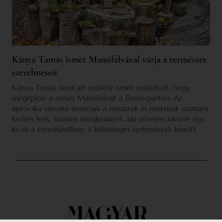
Kánya Tamás ismét Manófalvával várja a természet
szerelmeseit
Kánya Tamás land art művész ismét nekilátott, hogy
megépítse a mesés Manófalvát a Duna-parton. Az
aprócska városka nemcsak a madarak és mókusok számára
kedves hely, hanem mindenkinek, aki szívesen időzne egy
kicsit a természetben, a különleges építmények között.