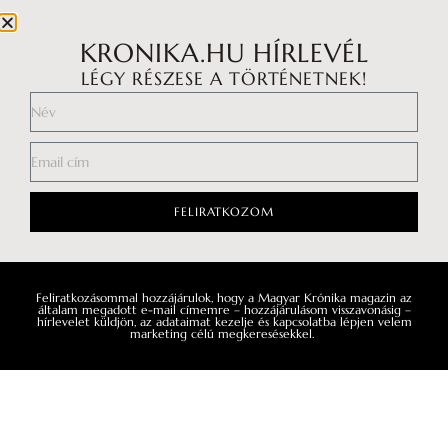
KRONIKA.HU HÍRLEVÉL
LÉGY RÉSZESE A TÖRTÉNETNEK!
Impresszum
Médiaajánlat
FELIRATKOZOM
Általános Szerződési Feltételek
Adatkezelési tájékoztató
Hozzászólási szabályzat
Feliratkozásommal hozzájárulok, hogy a Magyar Krónika magazin az
általam megadott e-mail címemre – hozzájárulásom visszavonásig –
hírlevelet küldjön, az adataimat kezelje és kapcsolatba lépjen velem
marketing célú megkeresésekkel.
Facebook
Instagram
YouTube