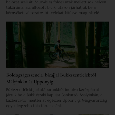
hálózat szeli át. Murvás és földes utak mellett sok helyen
tükörsima, aszfaltozott bicikliutakon járhatjuk be a
környéket, változatos úti célokat kitűzve magunk elé.
Boldogságeszencia: bicajjal Bükkszentlélektől
Mályinkán át Upponyig
Bükkszentléleki jurtatáborunkból indulva kerékpárral
jártuk be a Bükk északi kapuját Bánkúttól Mályinkán, a
Lázbérci-tó mentén át egészen Upponyig. Magyarország
egyik legszebb tája tárult elénk.