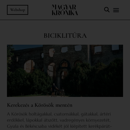
Webshop
BICIKLITÚRA
Kerekezés a Körösök mentén
A Körösök holtágakkal, csatornákkal, gátakkal, ártéri
erdőkkel, lápokkal átszőtt, vadregényes környezetét,
Gyula és Békéscsaba vidékét jól kiépített kerékpárút-