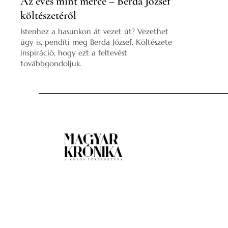
Az evés mint mérce – Berda József
költészetéről
Istenhez a hasunkon át vezet út? Vezethet
úgy is, pendíti meg Berda József. Költészete
inspiráció, hogy ezt a feltevést
továbbgondoljuk.