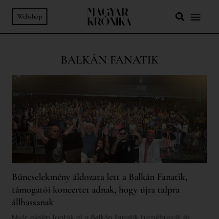
Webshop
BALKÁN FANATIK
Bűncselekmény áldozata lett a Balkán Fanatik,
támogatói koncertet adnak, hogy újra talpra
állhassanak
Nyár elején lopták el a Balkán Fanatik turnébuszát és