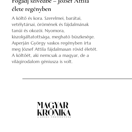
Fogadj szívedbe – József Attila
élete regényben
A költő és kora. Szerelmei, barátai,
vetélytársai, örömének és fájdalmának
tanúi és okozói. Nyomora,
kiszolgáltatottsága, megható büszkesége.
Asperján György vaskos regényben írta
meg József Attila fájdalmasan rövid életét.
A költőét, aki nemcsak a magyar, de a
világirodalom géniusza is volt.