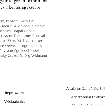
yunk igazán otthon, ha
 és a kertet egyszerre
lom, képzőművészet és
 – idén is különleges élményt
onhalmi Főapátságban
t Arcus Temporum fesztivál,
tus 22. és 24. között a kert
é szervezi programjait. A
ény vendége lesz többek
vszky Zsuzsa és Jörg Widmann
Általános Szerződési Fel
Impresszum
Adatkezelési tájékoz
Médiaajánlat