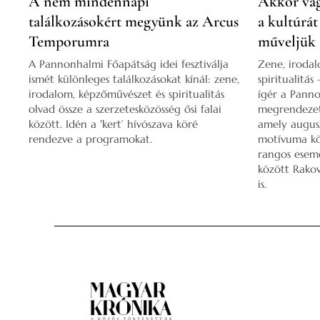
A nem mindennapi
Akkor vag
találkozásokért megyünk az Arcus
a kultúrát
Temporumra
műveljük
A Pannonhalmi Főapátság idei fesztiválja
Zene, iroda
ismét különleges találkozásokat kínál: zene,
spiritualitás
irodalom, képzőművészet és spiritualitás
ígér a Pann
olvad össze a szerzetesközösség ősi falai
megrendezet
között. Idén a ‛kert’ hívószava köré
amely augusz
rendezve a programokat.
motívuma kör
rangos esem
között Rako
is.