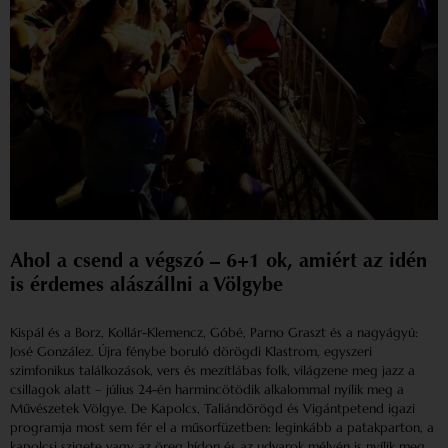
Ahol a csend a végszó – 6+1 ok, amiért az idén
is érdemes alászállni a Völgybe
Kispál és a Borz, Kollár-Klemencz, Góbé, Parno Graszt és a nagyágyú:
José González. Újra fénybe boruló dörögdi Klastrom, egyszeri
szimfonikus találkozások, vers és mezítlábas folk, világzene meg jazz a
csillagok alatt – július 24-én harmincötödik alkalommal nyílik meg a
Művészetek Völgye. De Kapolcs, Taliándörögd és Vigántpetend igazi
programja most sem fér el a műsorfüzetben: leginkább a patakparton, a
kapolcsi szigete vagy az öreg hídon és az udvarok mélyén is nyílik meg