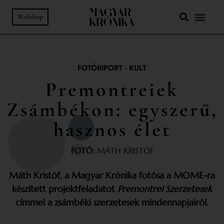
Webshop
FOTÓRIPORT
-
KULT
Premontreiek
Zsámbékon: egyszerű,
hasznos élet
FOTÓ:
MÁTH KRISTÓF
Máth Kristóf, a Magyar Krónika fotósa a MOME-ra
készített projektfeladatot
Premontrei Szerzetesek
címmel a zsámbéki szerzetesek mindennapjairól.