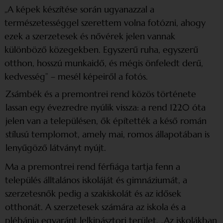
„A képek készítése során ugyanazzal a
természetességgel szerettem volna fotózni, ahogy
ezek a szerzetesek és nővérek jelen vannak
különböző közegekben. Egyszerű ruha, egyszerű
otthon, hosszú munkaidő, és mégis önfeledt derű,
kedvesség” – mesél képeiről a fotós.
Zsámbék és a premontrei rend közös története
lassan egy évezredre nyúlik vissza:
a rend 1220 óta
jelen van a településen, ők építették a késő román
stílusú templomot, amely mai, romos állapotában is
lenyűgöző látványt nyújt.
Ma a premontrei rend férfiága tartja fenn a
település álltalános iskoláját és gimnáziumát, a
szerzetesnők pedig a szakiskolát és az idősek
otthonát. A szerzetesek számára az iskola és a
plébánia egyaránt lelkipásztori terület. „Az iskolákban