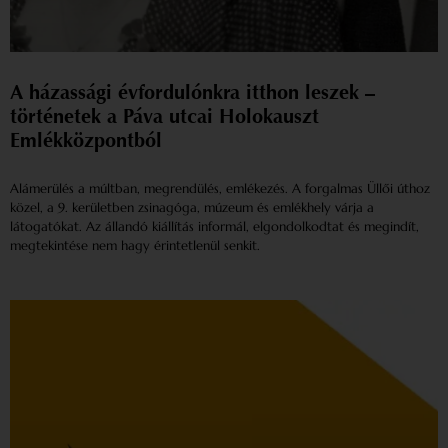
A házassági évfordulónkra itthon leszek –
történetek a Páva utcai Holokauszt
Emlékközpontból
Alámerülés a múltban, megrendülés, emlékezés. A forgalmas Üllői úthoz
közel, a 9. kerületben zsinagóga, múzeum és emlékhely várja a
látogatókat. Az állandó kiállítás informál, elgondolkodtat és megindít,
megtekintése nem hagy érintetlenül senkit.