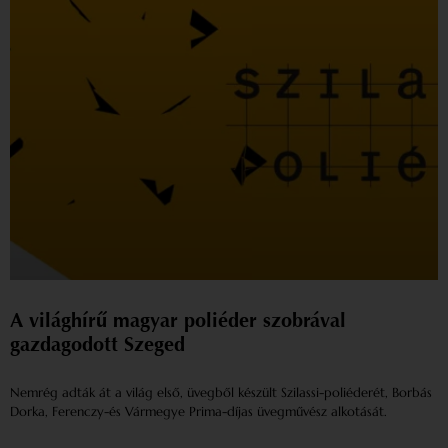
A világhírű magyar poliéder szobrával
gazdagodott Szeged
Nemrég adták át a világ első, üvegből készült Szilassi-poliéderét, Borbás
Dorka, Ferenczy-és Vármegye Prima-díjas üvegművész alkotását.