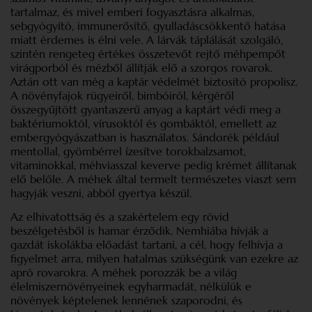
tartalmaz, és mivel emberi fogyasztásra alkalmas,
sebgyógyító, immunerősítő, gyulladáscsökkentő hatása
miatt érdemes is élni vele. A lárvák táplálását szolgáló,
szintén rengeteg értékes összetevőt rejtő méhpempőt
virágporból és mézből állítják elő a szorgos rovarok.
Aztán ott van még a kaptár védelmét biztosító propolisz.
A növényfajok rügyeiről, bimbóiról, kérgéről
összegyűjtött gyantaszerű anyag a kaptárt védi meg a
baktériumoktól, vírusoktól és gombáktól, emellett az
embergyógyászatban is használatos. Sándorék például
mentollal, gyömbérrel ízesítve torokbalzsamot,
vitaminokkal, méhviasszal keverve pedig krémet állítanak
elő belőle. A méhek által termelt természetes viaszt sem
hagyják veszni, abból gyertya készül.
Az elhivatottság és a szakértelem egy rövid
beszélgetésből is hamar érződik. Nemhiába hívják a
gazdát iskolákba előadást tartani, a cél, hogy felhívja a
figyelmet arra, milyen hatalmas szükségünk van ezekre az
apró rovarokra. A méhek porozzák be a világ
élelmiszernövényeinek egyharmadát, nélkülük e
növények képtelenek lennének szaporodni, és