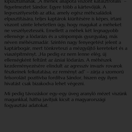
kipusztulnának. „A méhek állapota viszont katasztrofális” –
figyelmeztet Sándor. Egyre több a kártevőjük. A
legveszélyesebb az atka, amely egész méhcsaládok
elpusztítására, teljes kaptárok kiürítésére is képes, irtani
viszont szinte lehetetlen úgy, hogy magukat a méheket
ne veszélyeztessék. Emellett a méhek két legnagyobb
ellensége a lódarázs és a színpompás gyurgyalag, más
néven méhészmadár. Szintén nagy fenyegetést jelent a
kaptárbogár, mert tönkreteszi a mézgyűjtő kereteket és a
viaszépítményt. „Ha pedig ez nem lenne elég, új
ellenségként feltűnt az ázsiai lódarázs. A méhészek
kezdeményezésére elindult az agresszív invazív rovarok
fészkeinek felkutatása, ez reményt ad” – zárja a szomorú
felsorolást pozitívba fordítva Sándor, hiszen egy ilyen
hivatást csak bizakodva lehet végezni.
Mi pedig távozáskor egy-egy üveg aranyló mézet viszünk
magunkkal, hátha javítjuk kicsit a magyarországi
fogyasztási adatokat.