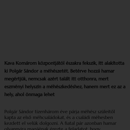
Kava Komárom központjától északra fekszik, itt alakította
ki Polgár Sándor a méhészetét. Betérve hozzá hamar
megértjük, nemcsak azért talált itt otthonra, mert
eszményi helyszín a méhészkedéshez, hanem mert ez az a
hely, ahol önmaga lehet
Polgár Sándor tizenhárom éve párja méhész szüleitől
kapta az első méhcsaládokat, és a családi méhesben
kezdett el velük dolgozni. A fiatal pár azonban hamar
olyannyira magáénak érezte a feladatot, hogy