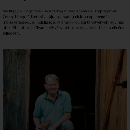
Ne higgyük, hogy télen nem tartogat meglepetést és szépséget az
Őrség. Hangolódjunk rá a tájra, szabaduljunk ki a napi teendők
mókuskerekéből, és induljunk el valamelyik őrségi tanösvényen, egy nap
akár több úton is. Olyan tanösvényeket ajánlunk, amiket télen is élmény
felfedezni.