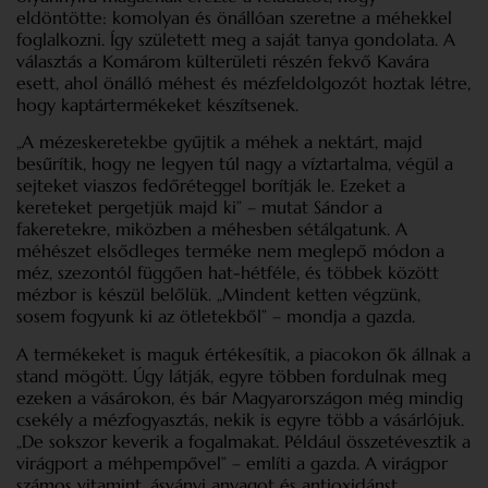
eldöntötte: komolyan és önállóan szeretne a méhekkel
foglalkozni. Így született meg a saját tanya gondolata. A
választás a Komárom külterületi részén fekvő Kavára
esett, ahol önálló méhest és mézfeldolgozót hoztak létre,
hogy kaptártermékeket készítsenek.
„A mézeskeretekbe gyűjtik a méhek a nektárt, majd
besűrítik, hogy ne legyen túl nagy a víztartalma, végül a
sejteket viaszos fedőréteggel borítják le. Ezeket a
kereteket pergetjük majd ki” – mutat Sándor a
fakeretekre, miközben a méhesben sétálgatunk. A
méhészet elsődleges terméke nem meglepő módon a
méz, szezontól függően hat-hétféle, és többek között
mézbor is készül belőlük. „Mindent ketten végzünk,
sosem fogyunk ki az ötletekből” – mondja a gazda.
A termékeket is maguk értékesítik, a piacokon ők állnak a
stand mögött. Úgy látják, egyre többen fordulnak meg
ezeken a vásárokon, és bár Magyarországon még mindig
csekély a mézfogyasztás, nekik is egyre több a vásárlójuk.
„De sokszor keverik a fogalmakat. Például összetévesztik a
virágport a méhpempővel” – említi a gazda. A virágpor
számos vitamint, ásványi anyagot és antioxidánst