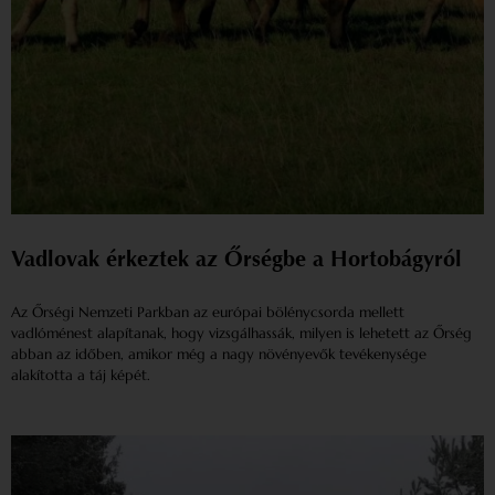
Vadlovak érkeztek az Őrségbe a Hortobágyról
Az Őrségi Nemzeti Parkban az európai bölénycsorda mellett
vadlóménest alapítanak, hogy vizsgálhassák, milyen is lehetett az Őrség
abban az időben, amikor még a nagy növényevők tevékenysége
alakította a táj képét.