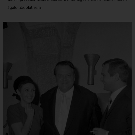
ágáló hódolat sem.