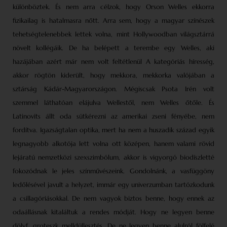
különböztek. És nem arra célzok, hogy Orson Welles ekkorra
fizikailag is hatalmasra nőtt. Arra sem, hogy a magyar színészek
tehetségtelenebbek lettek volna, mint Hollywoodban világsztárrá
növelt kollégáik. De ha belépett a terembe egy Welles, aki
hazájában azért már nem volt feltétlenül A kategóriás híresség,
akkor rögtön kiderült, hogy mekkora, mekkorka valójában a
sztárság Kádár-Magyarországon. Mégiscsak Psota Irén volt
szemmel láthatóan elájulva Wellestől, nem Welles őtőle. És
Latinovits állt oda sütkérezni az amerikai zseni fényébe, nem
fordítva. Igazságtalan optika, mert ha nem a huszadik század egyik
legnagyobb alkotója lett volna ott középen, hanem valami rövid
lejáratú nemzetközi szexszimbólum, akkor is vigyorgó biodíszletté
fokozódnak le jeles színművészeink. Gondolnánk, a vasfüggöny
ledőlésével javult a helyzet, immár egy univerzumban tartózkodunk
a csillagóriásokkal. De nem vagyok biztos benne, hogy ennek az
odaállásnak kitaláltuk a rendes módját. Hogy ne legyen benne
dölyf, groteszk melldüllesztés. De ne legyen benne alulról fölfelé