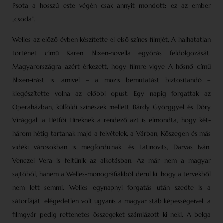
Psota a hosszú este végén csak annyit mondott: ez az ember
„csoda”.
Welles az előző évben készítette el első színes filmjét, A halhatatlan
történet című Karen Blixen-novella egyórás feldolgozását.
Magyarországra azért érkezett, hogy filmre vigye A hősnő című
Blixen-írást is, amivel – a mozis bemutatást biztosítandó –
kiegészítette volna az előbbi opust. Egy napig forgattak az
Operaházban, külföldi színészek mellett Bárdy Györggyel és Dőry
Virággal, a Hétfői Híreknek a rendező azt is elmondta, hogy két-
három hétig tartanak majd a felvételek, a Várban, Kőszegen és más
vidéki városokban is megfordulnak, és Latinovits, Darvas Iván,
Venczel Vera is feltűnik az alkotásban. Az már nem a magyar
sajtóból, hanem a Welles-monográfiákból derül ki, hogy a tervekből
nem lett semmi. Welles egynapnyi forgatás után szedte is a
sátorfáját, elégedetlen volt ugyanis a magyar stáb képességeivel, a
filmgyár pedig rettenetes összegeket számlázott ki neki. A belga