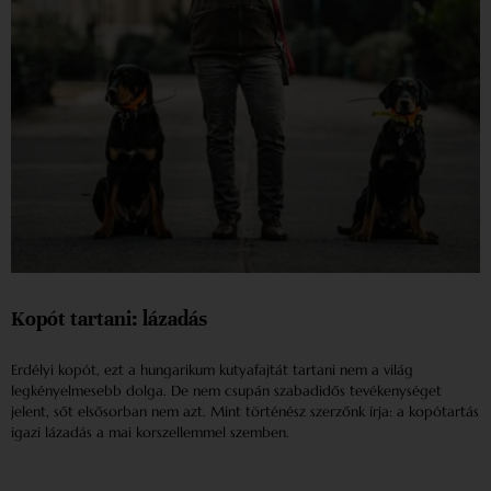
Kopót tartani: lázadás
Erdélyi kopót, ezt a hungarikum kutyafajtát tartani nem a világ
legkényelmesebb dolga. De nem csupán szabadidős tevékenységet
jelent, sőt elsősorban nem azt. Mint történész szerzőnk írja: a kopótartás
igazi lázadás a mai korszellemmel szemben.