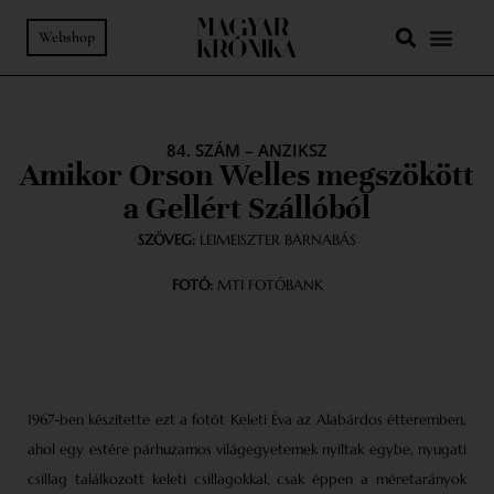
Webshop
84. SZÁM
–
ANZIKSZ
Amikor Orson Welles megszökött
a Gellért Szállóból
SZÖVEG:
LEIMEISZTER BARNABÁS
FOTÓ:
MTI FOTÓBANK
1967-ben készítette ezt a fotót Keleti Éva az Alabárdos étteremben,
ahol egy estére párhuzamos világegyetemek nyíltak egybe, nyugati
csillag találkozott keleti csillagokkal, csak éppen a méretarányok