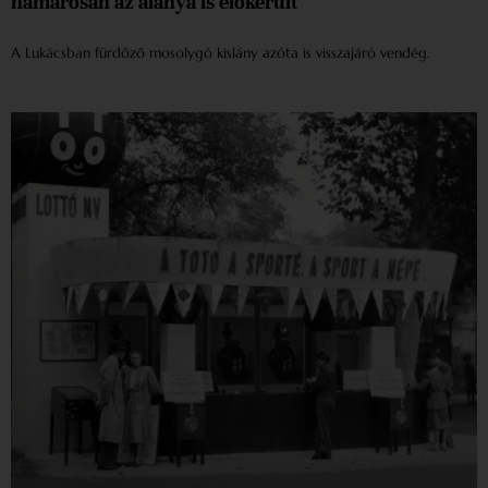
hamarosan az alanya is előkerült
A Lukácsban fürdőző mosolygó kislány azóta is visszajáró vendég.