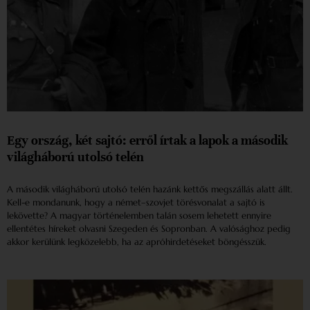
Egy ország, két sajtó: erről írtak a lapok a második
világháború utolsó telén
A második világháború utolsó telén hazánk kettős megszállás alatt állt.
Kell-e mondanunk, hogy a német–szovjet törésvonalat a sajtó is
lekövette? A magyar történelemben talán sosem lehetett ennyire
ellentétes híreket olvasni Szegeden és Sopronban. A valósághoz pedig
akkor kerülünk legközelebb, ha az apróhirdetéseket böngésszük.