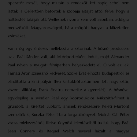
operatőr meséli, hogy miután a rendezőt két napig sehol nem
látták, a Gellértben betörték a szobája ajtaját attól félve, hogy a
holttestét találják ott. Wellesnek nyoma sem volt azonban, addigra
megszökött Magyarországról, háta mögött hagyva a kifizetetlen
számlákat.
Van még egy érdekes mellékszála a sztorinak. A hősnő producere
az a Paál Sándor volt, aki fotóriporterként indult, majd Alexander
Paal néven a nyugati film­iparban helyezkedett el. Ő volt az, aki
Tamási Áron színésznő kedvesét, Szőke Évát elhozta Budapestről, és
elindította a kinti pályán (Eva Bartokból aztán nem lett nagy sztár,
viszont állítólag Frank Sinatra nemzette a gyerekét). A hősnővel
egyidejűleg a svindler Paál egy koprodukciós Mikszáth-filmet is
gründolt, a Kísértet Lublónt, aminek rendezésére Keleti Mártont
szemelték ki, Kuczka Péter írta a forgatókönyvet. Molnár Gál Péter
visszaemlékezéséből, illetve ügynöki jelentéseiből tudjuk, hogy Paál
Sean Connery és Raquel Welch nevével házalt a magyar