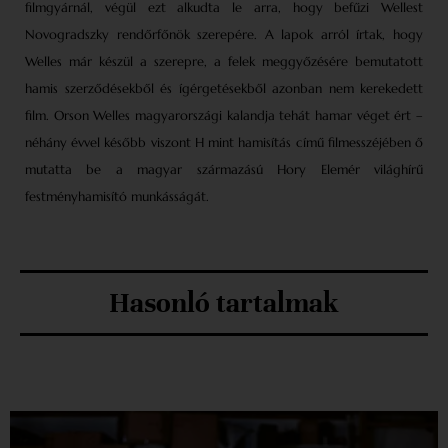
filmgyárnál, végül ezt alkudta le arra, hogy befűzi Wellest
Novogradszky rendőrfőnök szerepére. A lapok arról írtak, hogy
Welles már készül a szerepre, a felek meggyőzésére bemutatott
hamis szerződésekből és ígérgetésekből azonban nem kerekedett
film. Orson Welles magyarországi kalandja tehát hamar véget ért –
néhány évvel később viszont H mint hamisítás című filmesszéjében ő
mutatta be a magyar származású Hory Elemér világhírű
festményhamisító munkásságát.
Hasonló tartalmak