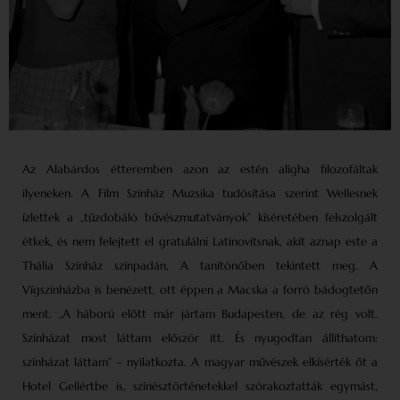
Az Alabárdos étteremben azon az estén aligha filozofáltak
ilyeneken. A Film Színház Muzsika tudósítása szerint Wellesnek
ízlettek a „tűzdobáló bűvész­mutatványok” kíséretében felszolgált
étkek, és nem felejtett el gratulálni Latinovitsnak, akit aznap este a
Thália Színház színpadán, A tanítónőben tekintett meg. A
Vígszínházba is benézett, ott éppen a Macska a forró bádogtetőn
ment. „A háború előtt már jártam Budapesten, de az rég volt.
Színházat most láttam először itt. És nyugodtan állíthatom:
színházat láttam” – nyilatkozta. A magyar művészek elkísérték őt a
Hotel Gellértbe is, színésztörténetekkel szórakoztatták egymást,