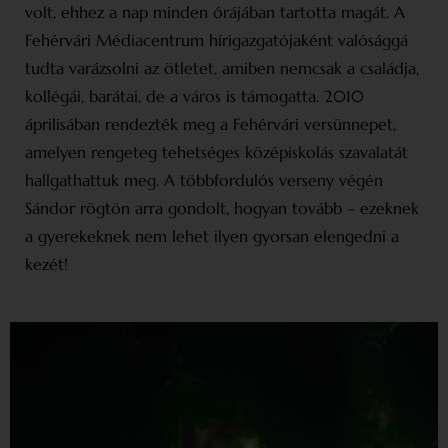
volt, ehhez a nap minden órájában tartotta magát. A
Fehérvári Média­centrum hírigazgatójaként valósággá
tudta varázsolni az ötletet, amiben nemcsak a családja,
kollégái, barátai, de a város is támogatta. 2010
áprilisában rendezték meg a Fehérvári versünnepet,
amelyen rengeteg tehetséges középiskolás szavalatát
hallgathattuk meg. A többfordulós verseny végén
Sándor rögtön arra gondolt, hogyan tovább – ezeknek
a gyerekeknek nem lehet ilyen gyorsan elengedni a
kezét!