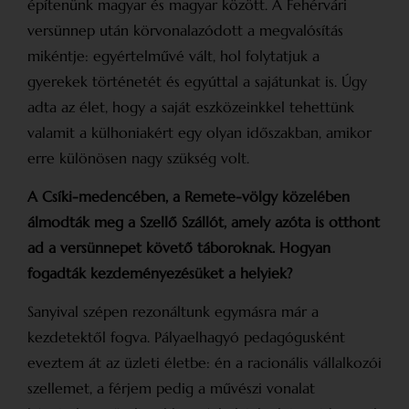
építenünk magyar és magyar között. A Fehérvári
versünnep után körvonalazódott a megvalósítás
mikéntje: egyértelművé vált, hol folytatjuk a
gyerekek történetét és egyúttal a sajátunkat is. Úgy
adta az élet, hogy a saját eszközeinkkel tehettünk
valamit a külhoniakért egy olyan időszakban, amikor
erre különösen nagy szükség volt.
A Csíki-medencében, a Remete-völgy közelében
álmodták meg a Szellő Szállót, amely azóta is otthont
ad a versünnepet követő táboroknak. Hogyan
fogadták kezdeményezésüket a helyiek?
Sanyival szépen rezonáltunk egymásra már a
kezdetektől fogva. Pályaelhagyó pedagógusként
eveztem át az üzleti életbe: én a racionális vállalkozói
szellemet, a férjem pedig a művészi vonalat