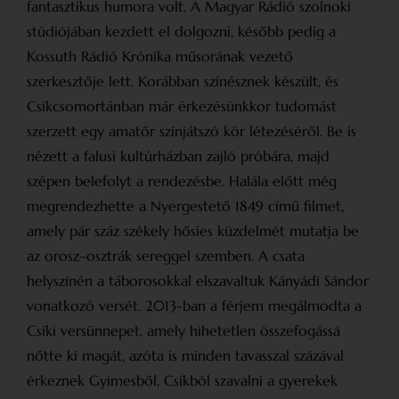
fantasztikus humora volt. A Magyar Rádió szolnoki
stúdiójában kezdett el dolgozni, később pedig a
Kossuth Rádió Krónika műsorának vezető
szerkesztője lett. Korábban színésznek készült, és
Csíkcsomortánban már érkezésünkkor tudomást
szerzett egy amatőr színjátszó kör létezéséről. Be is
nézett a falusi kultúrházban zajló próbára, majd
szépen belefolyt a rendezésbe. Halála előtt még
megrendezhette a Nyergestető 1849 című filmet,
amely pár száz székely hősies küzdelmét mutatja be
az orosz–osztrák sereggel szemben. A csata
helyszínén a táborosokkal elszavaltuk Kányádi Sándor
vonatkozó versét. 2013-ban a férjem megálmodta a
Csíki versünnepet, amely hihetetlen összefogássá
nőtte ki magát, azóta is minden tavasszal százával
érkeznek Gyimesből, Csíkból szavalni a gyerekek