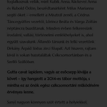
foglalkoznak velük, mint Kubik Anna, Ráckevei Anna
és Rubold Ödön, beszédtanárként Milus Marianna
segíti őket – emellett a Misztrál zenél, a Cédrus
Táncegyüttes vezetői, Lőrincz Beáta és Varga Zoltán
néptáncra buzdítanak. Minden évben felkeresünk
irodalmi, vallási, történelmi emlékhelyeket is, ahol
együtt szavalunk. Állandó társunk és lelki vezetőnk
Dékány Árpád Sixtus zirci főapát. Azt hiszem, rajtam
kívül is sokan hazataláltak Csíkcsomortánban és a
Szellő Szállóban.
Gutta cavat lapidem, vagyis az esőcsepp kivájja a
követ – így hangzott a 2014-es tábor mottója, s
mintha ez az önök egész csíkcsomortáni működésére
érvényes lenne.
Sanyi nagyon könnyen szót értett a helyiekkel,