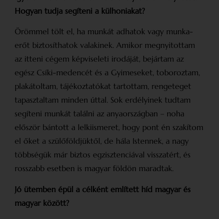
Hogyan tudja segíteni a külhoniakat?
Örömmel tölt el, ha munkát adhatok vagy munka­
erőt biztosíthatok valakinek. Amikor megnyitottam
az itteni cégem képviseleti irodáját, bejártam az
egész Csíki-medencét és a Gyimeseket, toboroztam,
plakátoltam, tájékoztatókat tartottam, rengeteget
tapasztaltam minden úttal. Sok erdélyinek tudtam
segíteni munkát találni az anyaországban – noha
először bántott a lelkiismeret, hogy pont én szakítom
el őket a szülőföldjüktől, de hála Istennek, a nagy
többségük már biztos egzisztenciával visszatért, és
rosszabb esetben is magyar földön maradtak.
Jó ütemben épül a célként említett híd magyar és
magyar között?