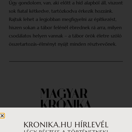
Úgy gondolom, van, aki előtt a híd alapból áll, viszont
sok fiatal kétkedve, tartózkodva érkezik hozzánk.
Rajtuk lehet a legjobban megfigyelni az építkezést,
hiszen sokan a tábor felénél ébrednek rá arra, milyen
csodálatos helyen vannak – a tábor örök életre szóló
összetartozás-élményt nyújt minden résztvevőnek.
KRONIKA.HU HÍRLEVÉL