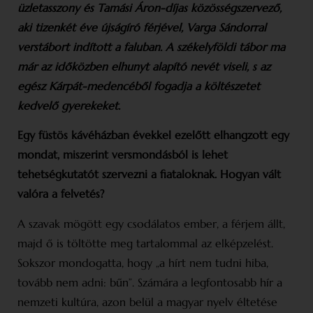
üzletasszony és Tamási Áron-díjas közösségszervező,
aki tizenkét éve újságíró férjével, Varga Sándorral
verstábort indított a faluban. A székelyföldi tábor ma
már az időközben elhunyt alapító nevét viseli, s az
egész Kárpát-medencéből fogadja a költészetet
kedvelő gyerekeket.
Egy füstös kávéházban évekkel ezelőtt elhangzott egy
mondat, miszerint versmondásból is lehet
tehetségkutatót szervezni a fiataloknak. Hogyan vált
valóra a felvetés?
A szavak mögött egy csodálatos ember, a férjem állt,
majd ő is töltötte meg tartalommal az elképzelést.
Sokszor mondogatta, hogy „a hírt nem tudni hiba,
tovább nem adni: bűn”. Számára a legfontosabb hír a
nemzeti kultúra, azon belül a magyar nyelv éltetése