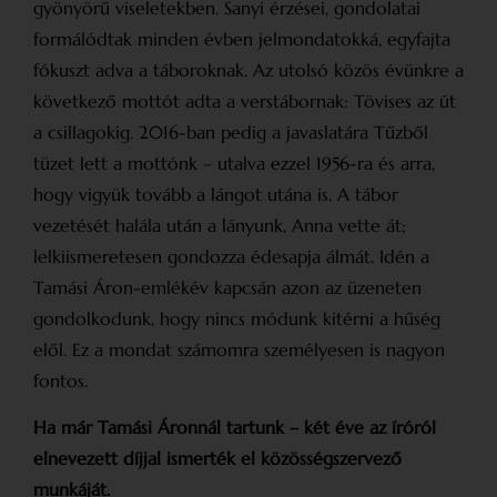
gyönyörű viseletekben. Sanyi érzései, gondolatai
formálódtak minden évben jelmondatokká, egyfajta
fókuszt adva a táboroknak. Az utolsó közös évünkre a
következő mottót adta a verstábornak: Tövises az út
a csillagokig. 2016-ban pedig a javaslatára Tűzből
tüzet lett a mottónk – utalva ezzel 1956-ra és arra,
hogy vigyük tovább a lángot utána is. A tábor
vezetését halála után a lányunk, Anna vette át;
lelkiismeretesen gondozza édesapja álmát. Idén a
Tamási Áron-emlékév kapcsán azon az üzeneten
gondolkodunk, hogy nincs módunk kitérni a hűség
elől. Ez a mondat számomra személyesen is nagyon
fontos.
Ha már Tamási Áronnál tartunk – két éve az íróról
elnevezett díjjal ismerték el közösségszervező
munkáját.