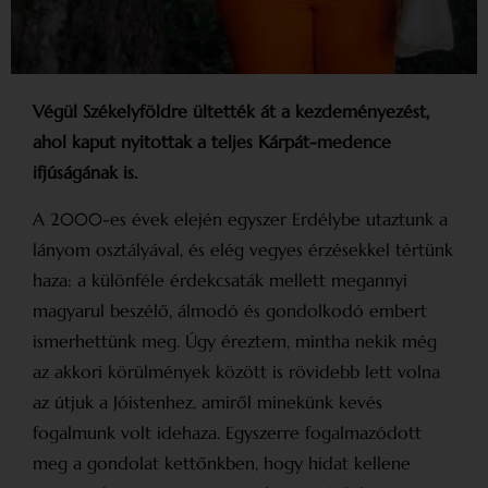
Végül Székelyföldre ültették át a kezdeményezést,
ahol kaput nyitottak a teljes Kárpát-medence
ifjúságának is.
A 2000-es évek elején egyszer Erdélybe utaztunk a
lányom osztályával, és elég vegyes érzésekkel tértünk
haza: a különféle érdek­csaták mellett megannyi
magyarul beszélő, álmodó és gondolkodó embert
ismerhettünk meg. Úgy éreztem, mintha nekik még
az akkori körülmények között is rövidebb lett volna
az útjuk a Jóistenhez, amiről minekünk kevés
fogalmunk volt idehaza. Egyszerre fogalmazódott
meg a gondolat kettőnkben, hogy hidat kellene