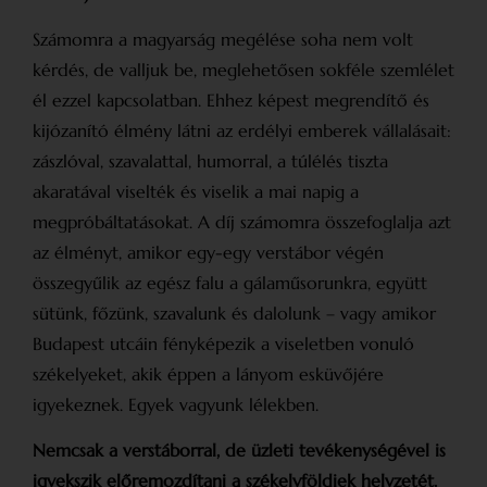
Számomra a magyarság megélése soha nem volt
kérdés, de valljuk be, meglehetősen sokféle szemlélet
él ezzel kapcsolatban. Ehhez képest megrendítő és
kijózanító élmény látni az erdélyi emberek vállalásait:
zászlóval, szavalattal, humorral, a túlélés tiszta
akaratával viselték és viselik a mai napig a
megpróbáltatásokat. A díj számomra összefoglalja azt
az élményt, amikor egy-egy verstábor végén
összegyűlik az egész falu a gálaműsorunkra, együtt
sütünk, főzünk, szavalunk és dalolunk – vagy amikor
Budapest utcáin fényképezik a viseletben vonuló
székelyeket, akik éppen a lányom esküvőjére
igyekeznek. Egyek vagyunk lélekben.
Nemcsak a verstáborral, de üzleti tevékenységével is
igyekszik előremozdítani a székelyföldiek helyzetét.