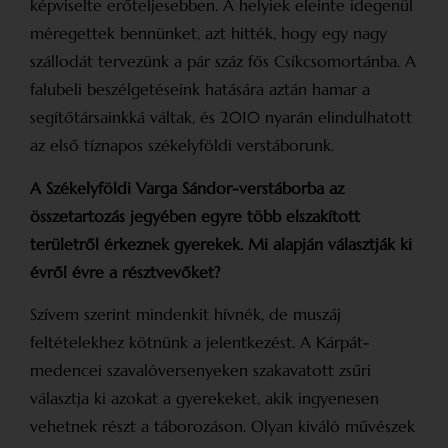
képviselte erőteljesebben. A helyiek elein­te idegenül
méregettek bennünket, azt hitték, hogy egy nagy
szállodát tervezünk a pár száz fős Csíkcsomortánba. A
falubeli beszélgetéseink hatására aztán hamar a
segítőtársainkká váltak, és 2010 nyarán elindulhatott
az első tíznapos székelyföldi verstáborunk.
A Székelyföldi Varga Sándor-verstáborba az
összetartozás jegyében egyre több elszakított
területről érkeznek gyerekek. Mi alapján választják ki
évről évre a résztvevőket?
Szívem szerint mindenkit hívnék, de muszáj
feltételekhez kötnünk a jelentkezést. A Kárpát-
medencei szavalóversenyeken szakavatott zsűri
választja ki azokat a gyerekeket, akik ingyenesen
vehetnek részt a táborozáson. Olyan kiváló művészek