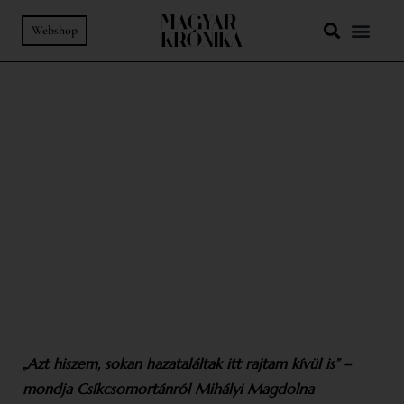
Webshop
98-99. SZÁM
-
MŰHELY
Nincs módunk kitérni a hűség elől
SZÖVEG:
DEMETER ANNA
FOTÓ:
HÖLVÉNYI KRISTÓF, SIMON ERIKA
„Azt hiszem, sokan hazataláltak itt rajtam kívül is” –
mondja Csíkcsomortánról Mihályi Magdolna