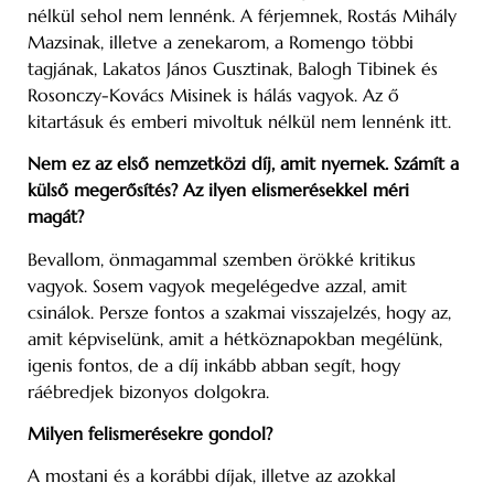
nélkül sehol nem lennénk. A férjemnek, Rostás Mihály
Mazsinak, illetve a zenekarom, a Romengo többi
tagjának, Lakatos János Gusztinak, Balogh Tibinek és
Rosonczy-Kovács Misinek is hálás vagyok. Az ő
kitartásuk és emberi mivoltuk nélkül nem lennénk itt.
Nem ez az első nemzetközi díj, amit nyernek. Számít a
külső megerősítés? Az ilyen elismerésekkel méri
magát?
Bevallom, önmagammal szemben örökké kritikus
vagyok. Sosem vagyok megelégedve azzal, amit
csinálok. Persze fontos a szakmai visszajelzés, hogy az,
amit képviselünk, amit a hétköznapokban megélünk,
igenis fontos, de a díj inkább abban segít, hogy
ráébredjek bizonyos dolgokra.
Milyen felismerésekre gondol?
A mostani és a korábbi díjak, illetve az azokkal