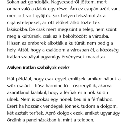
Sokan azt gondolják, Nagyecsedről jöttem, mert
onnan való a dalok egy része. Ám ez csupán azért van,
mert ott volt gyűjtés. Sok helyen felszámolták a
cigánytelepeket, az ott élőket átköltöztették
lakásokba. De csak mert megszűnt a telep, nem szűnt
meg a kultúránk, csak az is beköltözött a városba.
Hiszen az emberek alkotják a kultúrát, nem pedig a
hely. Attól, hogy a családom a városban él, a közösség
íratlan szabályai ugyanúgy érvényesek maradtak.
Milyen íratlan szabályok ezek?
Hát például, hogy csak egyet említsek, amikor nálunk a
szűk család – húsz-harminc fő – összegyűlik, akarva-
akaratlanul kialakul, hogy a férfiak és a nők külön
ülnek. Nem is szokás egy nőnek beülni a férfiakhoz.
Ezért ha hozzánk vendégek jönnek, tudom a dolgom,
két asztalt terítek. Apró dolgok ezek, amiket ugyanúgy
őrzünk a panelházakban is, mint a telepen.