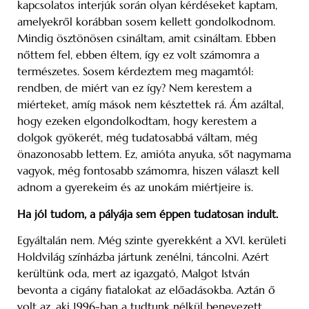
kapcsolatos interjúk során olyan kérdéseket kaptam,
amelyekről korábban sosem kellett gondolkodnom.
Mindig ösztönösen csináltam, amit csináltam. Ebben
nőttem fel, ebben éltem, így ez volt számomra a
természetes. Sosem kérdeztem meg magamtól:
rendben, de miért van ez így? Nem kerestem a
miérteket, amíg mások nem késztettek rá. Ám azáltal,
hogy ezeken elgondolkodtam, hogy kerestem a
dolgok gyökerét, még tudatosabbá váltam, még
önazonosabb lettem. Ez, amióta anyuka, sőt nagymama
vagyok, még fontosabb számomra, hiszen választ kell
adnom a gyerekeim és az unokám miértjeire is.
Ha jól tudom, a pályája sem éppen tudatosan indult.
Egyáltalán nem. Még szinte gyerekként a XVI. kerületi
Holdvilág színházba jártunk zenélni, táncolni. Azért
kerültünk oda, mert az igazgató, Malgot István
bevonta a cigány fiatalokat az előadásokba. Aztán ő
volt az, aki 1996-ban a tudtunk nélkül benevezett