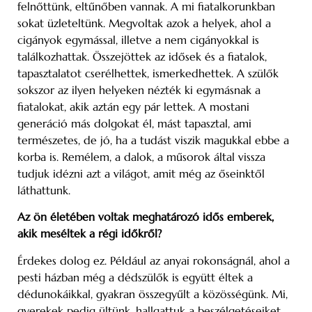
felnőttünk, eltűnőben vannak. A mi fiatalkorunkban
sokat üzleteltünk. Megvoltak azok a helyek, ahol a
cigányok egymással, illetve a nem cigányokkal is
találkozhattak. Összejöttek az idősek és a fiatalok,
tapasztalatot cserélhettek, ismerkedhettek. A szülők
sokszor az ilyen helyeken nézték ki egymásnak a
fiatalokat, akik aztán egy pár lettek. A mostani
generáció más dolgokat él, mást tapasztal, ami
természetes, de jó, ha a tudást viszik magukkal ebbe a
korba is. Remélem, a dalok, a műsorok által vissza
tudjuk idézni azt a világot, amit még az őseinktől
láthattunk.
Az ön életében voltak meghatározó idős emberek,
akik meséltek a régi időkről?
Érdekes dolog ez. Például az anyai rokonságnál, ahol a
pesti házban még a dédszülők is együtt éltek a
dédunokáikkal, gyakran összegyűlt a közösségünk. Mi,
gyerekek pedig ültünk, hallgattuk a beszélgetéseiket,