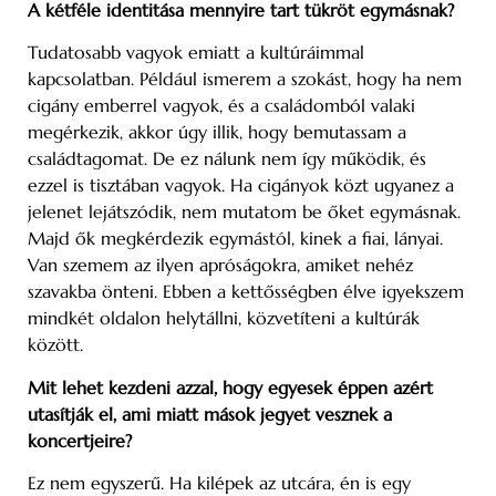
A kétféle identitása mennyire tart tükröt egymásnak?
Tudatosabb vagyok emiatt a kultúráimmal
kapcsolatban. Például ismerem a szokást, hogy ha nem
cigány emberrel vagyok, és a családomból valaki
megérkezik, akkor úgy illik, hogy bemutassam a
családtagomat. De ez nálunk nem így működik, és
ezzel is tisztában vagyok. Ha cigányok közt ugyanez a
jelenet lejátszódik, nem mutatom be őket egymásnak.
Majd ők megkérdezik egymástól, kinek a fiai, lányai.
Van szemem az ilyen apróságokra, amiket nehéz
szavakba önteni. Ebben a kettősségben élve igyekszem
mindkét oldalon helytállni, közvetíteni a kultúrák
között.
Mit lehet kezdeni azzal, hogy egyesek éppen azért
utasítják el, ami miatt mások jegyet vesznek a
koncertjeire?
Ez nem egyszerű. Ha kilépek az utcára, én is egy