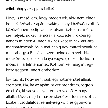
Mint ahogy az apja is tette?
Hogy is meséljem, hogy megértsék, akik nem élnek
benne? Szóval az apám családja nagy közösség volt. A
közösségben pedig vannak olyan tiszteletre méltó
személyek, akiket nemcsak a közvetlen rokonság,
hanem mindenki ismer. Akihez kapcsolnak, aki által
meghatároznak. Mi a mai napig úgy mutatkozunk be,
mint ahogy a Bibliában szerepelnek a nevek. Ha
megkérdezik, kinek a lánya vagyok, el kell tudnom
mondani a felmenőimet. Kötnöm kell magam egy
közösségben ismert emberhez.
Így tudják, hogy nem csak egy jöttmenttel állnak
szemben. Na, ha az apám nevét mondtam, rögtön
értették, ki vagyok. Ilyen ember volt ő. Amúgy
állattartással, majd ruhakereskedéssel foglalkozott, s
közben csodálatos személyiség volt, és gyönyörű