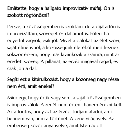
Említette, hogy a hallgató improvizatív műfaj. Ön is
szokott rögtönözni?
Persze, a közösségemben is szoktam, de a díjátadón is
improvizáltam, szöveget és dallamot is. Főleg, ha
egyedül vagyok, esik jól. Mivel a dalokat az élet szövi,
saját élményből, a közösségünk életéből merítkeznek,
sokszor érzem, hogy más kívánkozik a számra, mint az
eredeti szöveg. A pillanat, az érzés magával ragad, és
csak jön a dal.
Segíti ezt a kitárulkozást, hogy a közönség nagy része
nem érti, amit énekel?
Mindegy, hogy értik vagy sem, a saját közösségemben
is improvizálok. A zenét nem érteni, hanem érezni kell.
Az a fontos, hogy azt az érzést tudjam átadni, ami
bennem van, nem a történet. A zene világnyelv. Az
emberiség közös anyanyelve, amit Isten adott