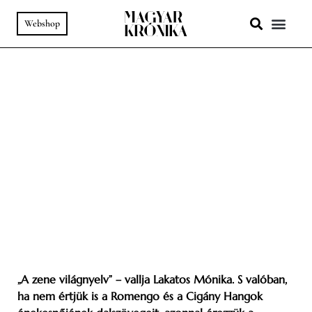
Webshop
A HELY SZ
PODCAST & VIDEÓ
78. SZÁM
-
ÉLETÚT
Két világ áll nyitva előttem
SZÖVEG:
MESZLENY ZITA
FOTÓ:
FÖLDHÁZI ÁRPÁD
„A zene világnyelv” – vallja Lakatos Mónika. S valóban,
ha nem értjük is a Romengo és a Cigány Hangok