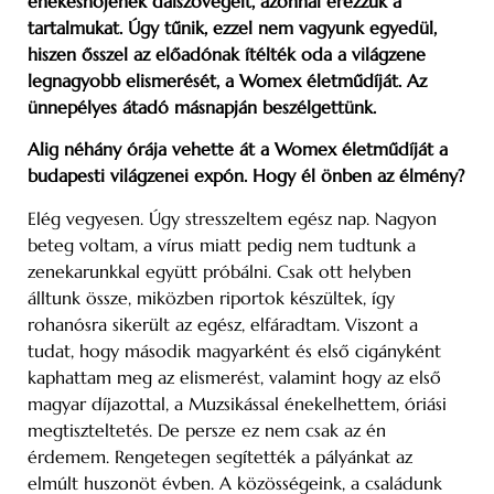
énekesnőjének dalszövegeit, azonnal érezzük a
tartalmukat. Úgy tűnik, ezzel nem vagyunk egyedül,
hiszen ősszel az előadónak ítélték oda a világzene
legnagyobb elismerését, a Womex életműdíját. Az
ünnepélyes átadó másnapján beszélgettünk.
Alig néhány órája vehette át a Womex életműdíját a
budapesti világzenei expón. Hogy él önben az élmény?
Elég vegyesen. Úgy stresszeltem egész nap. Nagyon
beteg voltam, a vírus miatt pedig nem tudtunk a
zenekarunkkal együtt próbálni. Csak ott helyben
álltunk össze, miközben riportok készültek, így
rohanósra sikerült az egész, elfáradtam. Viszont a
tudat, hogy második magyarként és első cigányként
kaphattam meg az elismerést, valamint hogy az első
magyar díjazottal, a Muzsikással énekelhettem, óriási
megtiszteltetés. De persze ez nem csak az én
érdemem. Rengetegen segítették a pályánkat az
elmúlt huszonöt évben. A közösségeink, a családunk