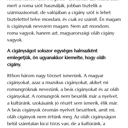
mert a roma szót használják, jobban tisztelik a
származásomat, de valójában a cigány szót is lehet
tisztelettel telve mondani, és csak ez számít. Én magam
is cigánynak nevezem magam. Nem azt mondom,
roma vagyok, hanem azt, magyarországi oláh cigány
vagyok.
A cigányságot sokszor egységes halmazként
emlegetjük, ön ugyanakkor kiemelte, hogy oláh
cigány.
Itthon három nagy törzset ismerünk. A magyar
cigányokat, azaz a muzsikus cigányokat, akiket mi
romungróknak nevezünk, a beás cigányokat és az oláh
cigányokat. A romungrók nem beszélik már a nyelvet,
a kultúránk, szokásaink jó részét sem ismerik, élik már.
A beás cigányok óromán nyelvet beszélnek, amit mi,
oláh cigányok nem értünk meg. Az oláh cigányságon
belül számtalan kicsi törzs van, de a kultúránk, a