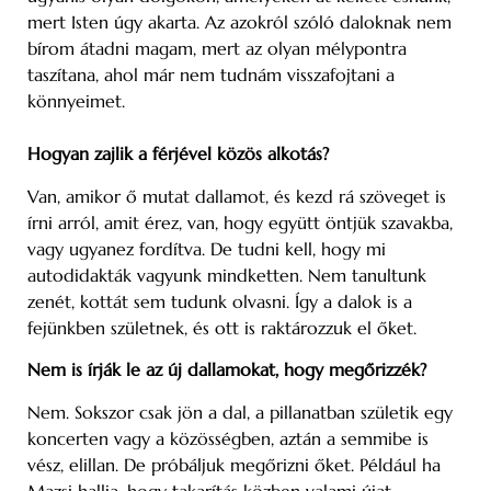
mert Isten úgy akarta. Az azokról szóló daloknak nem
bírom átadni magam, mert az olyan mélypontra
taszítana, ahol már nem tudnám visszafojtani a
könnyeimet.
Hogyan zajlik a férjével közös alkotás?
Van, amikor ő mutat dallamot, és kezd rá szöveget is
írni arról, amit érez, van, hogy együtt öntjük szavakba,
vagy ugyanez fordítva. De tudni kell, hogy mi
autodidakták vagyunk mindketten. Nem tanultunk
zenét, kottát sem tudunk olvasni. Így a dalok is a
fejünkben születnek, és ott is raktározzuk el őket.
Nem is írják le az új dallamokat, hogy megőrizzék?
Nem. Sokszor csak jön a dal, a pillanatban születik egy
koncerten vagy a közösségben, aztán a semmibe is
vész, elillan. De próbáljuk megőrizni őket. Például ha
Mazsi hallja, hogy takarítás közben valami újat