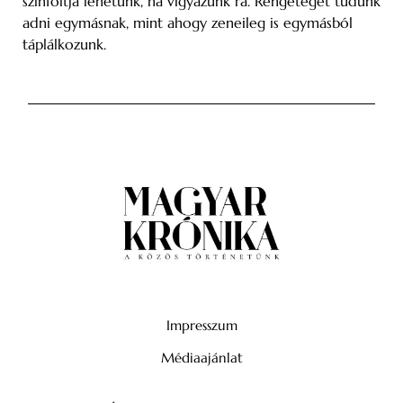
színfoltja lehetünk, ha vigyázunk rá. Rengeteget tudunk
adni egymásnak, mint ahogy zeneileg is egymásból
táplálkozunk.
Impresszum
Médiaajánlat