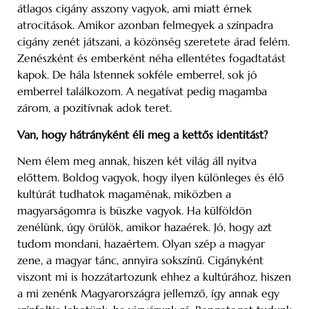
átlagos cigány asszony vagyok, ami miatt érnek
atrocitások. Amikor azonban felmegyek a színpadra
cigány zenét játszani, a közönség szeretete árad felém.
Zenészként és emberként néha ellentétes fogadtatást
kapok. De hála Istennek sokféle emberrel, sok jó
emberrel találkozom. A negatívat pedig magamba
zárom, a pozitívnak adok teret.
Van, hogy hátrányként éli meg a kettős identitást?
Nem élem meg annak, hiszen két világ áll nyitva
előttem. Boldog vagyok, hogy ilyen különleges és élő
kultúrát tudhatok magaménak, miközben a
magyarságomra is büszke vagyok. Ha külföldön
zenélünk, úgy örülök, amikor hazaérek. Jó, hogy azt
tudom mondani, hazaértem. Olyan szép a magyar
zene, a magyar tánc, annyira sokszínű. Cigányként
viszont mi is hozzátartozunk ehhez a kultúrához, hiszen
a mi zenénk Magyarországra jellemző, így annak egy