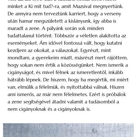
minket a Ki mit tud?-ra, amit Mazsival megnyertünk.
De annyira nem terveztünk karriert, hogy a verseny
után hamar megszületett a kislányunk, így abba is
maradt a zene. A pályánk során sok minden
tudattalanul történt. Többször a véletlen alakította az
eseményeket. Ám idővel fontossá vált, hogy kutatni
kezdjem az okokat, a válaszokat. Egyrészt, mint
mondtam, a gyerekeim miatt, másrészt mert rájöttem,
hogy sokan nem értik a közösségünket. Nem ismerik a
cigányságot, és mivel félnek az ismeretlentől, inkább
hátrább lépnek. De hiszem, hogy ha megértik, mi miért
van, elmúlik a félelmük, és nyitottabbá válnak. Hiszen
ami ismerős, az már nem félelmetes. Ezért is próbálok
a zene segítségével átadni valamit a tudásomból a
nem cigányoknak és a cigányoknak is.