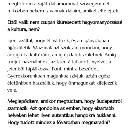
megtoldom a saját dallamommal, szövegemmel,
miközben nekem is vannak dalaim, amiket elfelejtek.
Ettől válik nem csupán kiüresedett hagyományőrzéssé
a kultúra, nem?
Igen, azáltal, hogy él, változik, és a cigányságban
újjászületik. Mazsinak azt szoktam mondani, hogy
addig él a kultúránk, amíg új dalok születnek. Amíg
tudjuk használni ezt az Isten által adott nyelvet a
jelenből táplálkozva. Pont, mint a beszédet.
Gyerekkorunkban magunkba szívjuk, aztán egész
életünkben használjuk, hogy önmagunkat kifejezzük
vele.
Meglepődtem, amikor megtudtam, hogy Budapestről
származik. Azt gondolná az ember, hogy elzártabb
helyeken lehet ilyen autentikus hangokra bukkanni.
Hogy tudott mindez a fővárosban megmaradni?