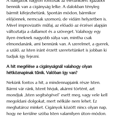
A hallgatók nagyon fontosak az életünkben. Igazából
bennük van a cigányság lelke. A dalokban tényleg
bármit kifejezhetünk. Spontán módon, bármikor
előjönnek, nemcsak szomorú, de vidám helyzetben is.
Mivel improvizatív műfaj, az előadó az érzései alapján
változtatja a dallamot és a szöveget. Valahogy egy
ilyen éneknek nagyobb súlya van, mintha csak
elmondanánk, ami bennünk van. A szerelmet, a gyerek,
a szülő, az Isten iránt érzett szeretetünket is jobban ki
tudjuk így fejezni.
A hit megélése a cigányságnál valahogy olyan
hétköznapinak tűnik. Valóban így van?
Nekünk fontos a hit, a mindennapjaink része Isten.
Bármi vár ránk, Istent hívjuk, akármi történt, azt
mondjuk „Isten segítségével” esett meg, vagy vele kell
megoldani dolgokat, mert nélküle nem lehet. Ez
meghatároz minket. Cigányok között nincs olyan nap,
hogy ne kerülne szóba Isten valamilyen úton-módon.