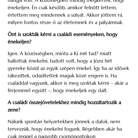
hangja volt. A közösségben mindig megkérték, hogy
énekeljen. Én csak később, amikor felnőtt lettem,
értettem meg mindennek a súlyát. Akkor jöttem rá,
milyen fontos része ő az életemnek és a pályámnak.
Önt is szokták kérni a családi eseményeken, hogy
énekeljen?
Igen. A közösségben, mióta a Ki mit tud? miatt
hallottak énekelni, tudott volt, hogy a Józsi hét
gyereke közül az egyik szépen énekel. Így ha az idősek
rákezdtek, odaültettek maguk közé engem is. Ha
családdal vagyunk, akkor is meg szoktak kérni – akár a
férjemmel együtt –, hogy énekeljek egy dalt.
A családi összejövetelekhez mindig hozzátartozik a
zene?
Nálunk spontán helyzetekben jönnek a dalok, nem
tervezzük, hogy énekelni fogunk. Régebben akár ha
csak reggel a nagyobb csomópontokon