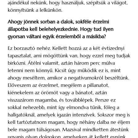
ajándékul nekünk, hogy használjuk, szépítsük a világot,
könnyítsünk a lelkünkön.
Ahogy jönnek sorban a dalok, sokféle érzelmi
állapotba kell belehelyezkednie. Hogy tud ilyen
gyorsan váltani egyik érzelemből a másikba?
Ez borzasztó nehéz. Kellett hozzá az a két évtizednyi
tapasztalat, ami mögöttünk van, hogy ezzel meg tudjak
birkózni. Átélni valamit, aztán három perc múlva
letenni nem könnyű. Kicsit úgy működik ez is, mint
ahogy meséltem, amikor a negatívumokról beszéltünk.
Előveszem az érzelmet, megélem a pillanatot,
kiénekelem az örömöt vagy a bánatot, aztán
visszazárom magamba, és továbblépek. Persze ez
sokkal nehezebb, mint így elmondva tűnik, főleg a
hallgatóknál, amelyek igazán intenzívek. Sokszor meg is
kell tartóztatnom magam, hogy néhány dalba ne éljem
bele magam túlságosan. Mazsival mindketten átestünk
ugyanis olyan dolgokon, amelyeken át kellett esnünk,