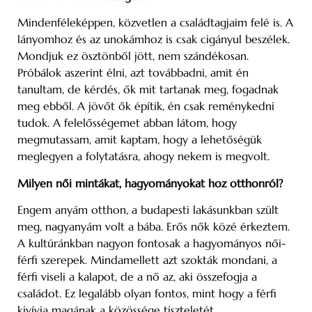
Mindenféleképpen, közvetlen a családtagjaim felé is. A
lányomhoz és az unokámhoz is csak cigányul beszélek.
Mondjuk ez ösztönből jött, nem szándékosan.
Próbálok aszerint élni, azt továbbadni, amit én
tanultam, de kérdés, ők mit tartanak meg, fogadnak
meg ebből. A jövőt ők építik, én csak reménykedni
tudok. A felelősségemet abban látom, hogy
megmutassam, amit kaptam, hogy a lehetőségük
meglegyen a folytatásra, ahogy nekem is megvolt.
Milyen női mintákat, hagyományokat hoz otthonról?
Engem anyám otthon, a budapesti lakásunkban szült
meg, nagyanyám volt a bába. Erős nők közé érkeztem.
A kultúránkban nagyon fontosak a hagyományos női-
férfi szerepek. Mindamellett azt szokták mondani, a
férfi viseli a kalapot, de a nő az, aki összefogja a
családot. Ez legalább olyan fontos, mint hogy a férfi
kivívja magának a közössége tiszteletét.