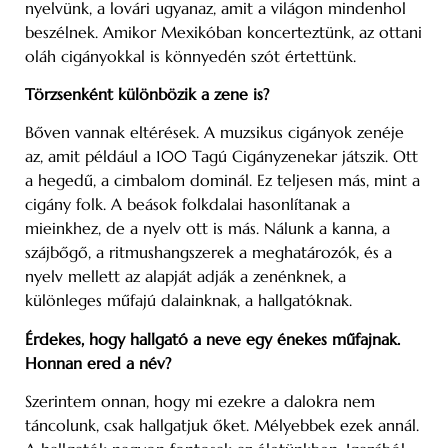
nyelvünk, a lovári ugyanaz, amit a világon mindenhol
beszélnek. Amikor Mexikóban koncerteztünk, az ottani
oláh cigányokkal is könnyedén szót értettünk.
Törzsenként különbözik a zene is?
Bőven vannak eltérések. A muzsikus cigányok zenéje
az, amit például a 100 Tagú Cigányzenekar játszik. Ott
a hegedű, a cimbalom dominál. Ez teljesen más, mint a
cigány folk. A beások folkdalai hasonlítanak a
mieinkhez, de a nyelv ott is más. Nálunk a kanna, a
szájbőgő, a ritmushangszerek a meghatározók, és a
nyelv mellett az alapját adják a zenénknek, a
különleges műfajú dalainknak, a hallgatóknak.
Érdekes, hogy hallgató a neve egy énekes műfajnak.
Honnan ered a név?
Szerintem onnan, hogy mi ezekre a dalokra nem
táncolunk, csak hallgatjuk őket. Mélyebbek ezek annál.