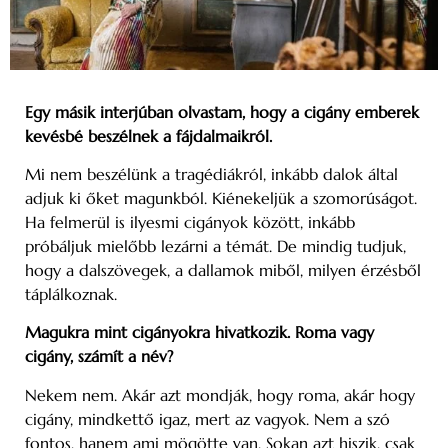
Egy másik interjúban olvastam, hogy a cigány emberek
kevésbé beszélnek a fájdalmaikról.
Mi nem beszélünk a tragédiákról, inkább dalok által
adjuk ki őket magunkból. Kiénekeljük a szomorúságot.
Ha felmerül is ilyesmi cigányok között, inkább
próbáljuk mielőbb lezárni a témát. De mindig tudjuk,
hogy a dalszövegek, a dallamok miből, milyen érzésből
táplálkoznak.
Magukra mint cigányokra hivatkozik. Roma vagy
cigány, számít a név?
Nekem nem. Akár azt mondják, hogy roma, akár hogy
cigány, mindkettő igaz, mert az vagyok. Nem a szó
fontos, hanem ami mögötte van. Sokan azt hiszik, csak