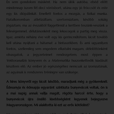
Én sem gondolom másként. Ha nem ülök autóba, ebéd előtt
mindennap iszom fél deci vörösbort, utána egy jó fröccsöt és este
egy kis diópálinkát. Emellett fontos a mozgás, a fizikai munka.
Fiatalkoromban atletizáltam, szertornáztam, később sokáig
jógáztam, ma az évszaktól függetlenül a kertben teszünk-veszünk a
feleségemmel, délutánonként meg lekocogok a partig meg vissza.
Igaz, amióta néhány éve volt egy kis gerincműtétem, kicsit tovább
kell utána nyújtani a hátamat a hintaszékben. És ami ugyanilyen
fontos, szellemileg sem engedem ellustulni magam, délelőttönként
olvasgatok, a jegyzeteimet rendezgetem, most éppen a
Vektoranalízis
könyvem és a
Matematika
huszonkettedik kiadását
készítem elő. Az ember jó egészségéhez nemcsak az izomzatának,
az agyának is rendszeres tréningre van szüksége.
A híres könyvről egy kicsit később, maradjunk még a gyökereknél.
Édesanyja és édesapja egyaránt színtiszta bunyevácok voltak, ön is
a mai napig annak vallja magát, régóta harcol érte, hogy a
bunyevácok újra önálló kisebbségként legyenek bejegyezve
Magyarországon. Mi alakította ki ezt az erős kötődést?