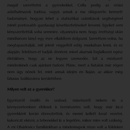
magát szerettetni a gyerekekkel, Csilla pedig az óriási
adathalmazok tudósa, vagyis annak a ma világszerte keresett
tudományé, hogyan lehet a statisztikai számítások segítségével
minél pontosabb gazdasági következtetéseket levonni. Egyiket sem
kényszerítettük soha semmire, olyannyira nem, hogy érettségi után
mindhárom lányt egy évre elküldtem dolgozni. Szerettem volna, ha
megtapasztalják, mit jelent reggeltől estig munkában lenni, és ez
alapján, felelősen el tudják dönteni, mivel akarnak foglalkozni egész
életükben, hogy az ne legyen szenvedés. Ezt a módszert
mindenkinek csak ajánlani tudom. Pláne, mert a fiatalok már régen
nem úgy nőnek fel, mint annak idején én Baján, az akkor még
falusias Szállásváros kerületében.
Milyen volt ez a gyerekkor?
Egyrészről önálló és szabad, másrészről nekem és a
környezetemben élőknek is természetes volt, hogy már kicsi
gyerekként korán ébresztettek, és menni kellett lovat vezetni,
kukoricát ekézni, a tehenekkel ki a legelőre, mikor mire volt szükség.
A mi Obádovics famíliánkban a mindennapok része volt a földeken