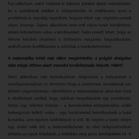
Furcsállottam, miért találnak ki különös jelekkel újabb műveleteket,
ha a számítások anélkül is elvégezhetők, és emlékszem, azon a
problémán is napokig rágódtam, hogyan lehet egy végtelen sornak
véges összege. Sajnos akkoriban nem volt olyan tanár körülöttem,
akinek feltehettem volna a kérdéseimet. Talán emiatt lehet, hogy az
életem későbbi részében is többnyire magamra hagyatkoztam,
amiből aztán konfliktusaim is adódtak a munkahelyeimen.
A matematika tehát már ekkor megérintette, a polgári elvégzése
után mégis otthon akart maradni továbbtanulás helyett. Miért?
Mert akkoriban már komolyabban dolgoztam a bátyámmal a
mezőgazdaságban, és élveztem, hogy a szántásnak, kaszálásnak van
látható végeredménye, ellentétben a matematikával, ahol akár évek
is eltelhetnek anélkül, hogy valóban megoldanánk egy problémát.
Aztán egy véletlen folytán – a kereskedelmi középiskolába szülői
beleegyezés kellett volna – egy barátommal beiratkoztunk a bajai
líceumba, ami egyben tanítóképző is volt. Itt rögtön a tanév elején
egy óriási sokk ért: a matematikatanár az első dolgozatomban
áthúzta az egyik feladatot, a többihez meg piros kérdőjeleket írt. A