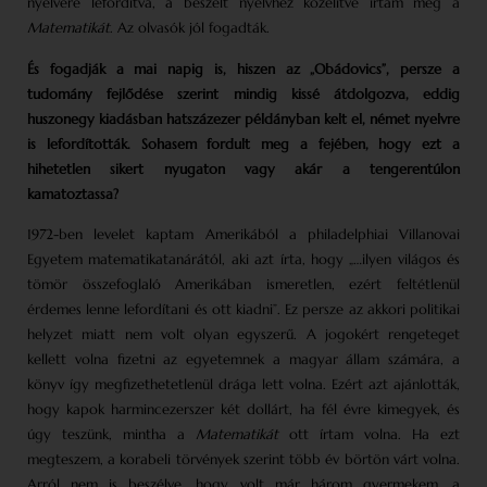
nyelvére lefordítva, a beszélt nyelvhez közelítve írtam meg a
Matematikát
. Az olvasók jól fogadták.
És fogadják a mai napig is, hiszen az „Obádovics”, persze a
tudomány fejlődése szerint mindig kissé átdolgozva, eddig
huszonegy kiadásban hatszázezer példányban kelt el, német nyelvre
is lefordították. Sohasem fordult meg a fejében, hogy ezt a
hihetetlen sikert nyugaton vagy akár a tengerentúlon
kamatoztassa?
1972-ben levelet kaptam Amerikából a philadelphiai Villanovai
Egyetem matematikatanárától, aki azt írta, hogy „…ilyen világos és
tömör összefoglaló Amerikában ismeretlen, ezért feltétlenül
érdemes lenne lefordítani és ott kiadni”. Ez persze az akkori politikai
helyzet miatt nem volt olyan egyszerű. A jogokért rengeteget
kellett volna fizetni az egyetemnek a magyar állam számára, a
könyv így megfizethetetlenül drága lett volna. Ezért azt ajánlották,
hogy kapok harmincezerszer két dollárt, ha fél évre kimegyek, és
úgy teszünk, mintha a
Matematikát
ott írtam volna. Ha ezt
megteszem, a korabeli törvények szerint több év börtön várt volna.
Arról nem is beszélve, hogy volt már három gyermekem, a