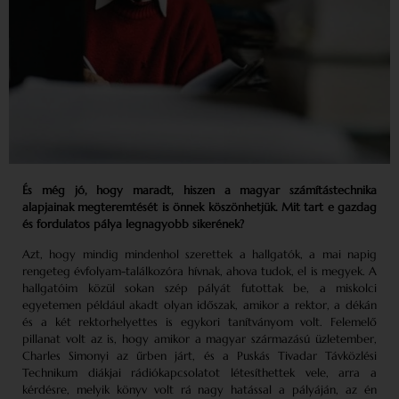
És még jó, hogy maradt, hiszen a magyar számítástechnika
alapjainak megteremtését is önnek köszönhetjük.
Mit tart e gazdag
és fordulatos pálya legnagyobb sikerének?
Azt, hogy mindig mindenhol szerettek a hallgatók, a mai napig
rengeteg évfolyam-találkozóra hívnak, ahova tudok, el is megyek. A
hallgatóim közül sokan szép pályát futottak be, a miskolci
egyetemen például akadt olyan időszak, amikor a rektor, a dékán
és a két rektorhelyettes is egykori tanítványom volt. Felemelő
pillanat volt az is, hogy amikor a magyar származású üzletember,
Charles Simonyi az űrben járt, és a Puskás Tivadar Távközlési
Technikum diákjai rádiókapcsolatot létesíthettek vele, arra a
kérdésre, melyik könyv volt rá nagy hatással a pályáján, az én