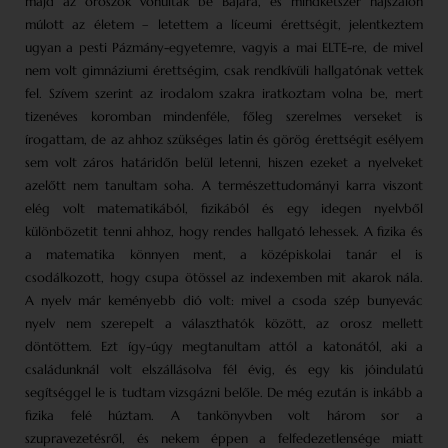
majd az oroszok vonultak be Bajára, és mindkétszer hajszálon
múlott az életem – letettem a líceumi érettségit, jelentkeztem
ugyan a pesti Pázmány-egyetemre, vagyis a mai ELTE-re, de mivel
nem volt gimnáziumi érettségim, csak rendkívüli hallgatónak vettek
fel. Szívem szerint az irodalom szakra iratkoztam volna be, mert
tizenéves koromban mindenféle, főleg szerelmes verseket is
írogattam, de az ahhoz szükséges latin és görög érettségit esélyem
sem volt záros határidőn belül letenni, hiszen ezeket a nyelveket
azelőtt nem tanultam soha. A természettudományi karra viszont
elég volt matematikából, fizikából és egy idegen nyelvből
különbözetit tenni ahhoz, hogy rendes hallgató lehessek. A fizika és
a matematika könnyen ment, a középiskolai tanár el is
csodálkozott, hogy csupa ötössel az indexemben mit akarok nála.
A nyelv már keményebb dió volt: mivel a csoda szép bunyevác
nyelv nem szerepelt a választhatók között, az orosz mellett
döntöttem. Ezt így-úgy megtanultam attól a katonától, aki a
családunknál volt elszállásolva fél évig, és egy kis jóindulatú
segítséggel le is tudtam vizsgázni belőle. De még ezután is inkább a
fizika felé húztam. A tankönyvben volt három sor a
szupravezetésről, és nekem éppen a felfedezetlensége miatt