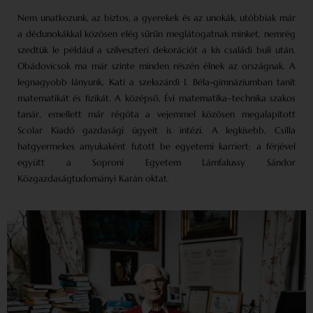
Nem unatkozunk, az biztos, a gyerekek és az unokák, utóbbiak már
a dédunokákkal közösen elég sűrűn meglátogatnak minket, nemrég
szedtük le például a szilveszteri dekorációt a kis családi buli után.
Obádovicsok ma már szinte minden részén élnek az országnak. A
legnagyobb lányunk, Kati a szekszárdi I. Béla-gimnáziumban tanít
matematikát és fizikát. A középső, Évi matematika–technika szakos
tanár, emellett már régóta a vejemmel közösen megalapított
Scolar Kiadó gazdasági ügyeit is intézi. A legkisebb, Csilla
hatgyermekes anyukaként futott be egyetemi karriert: a férjével
együtt a Soproni Egyetem Lámfalussy Sándor
Közgazdaságtudományi Karán oktat.