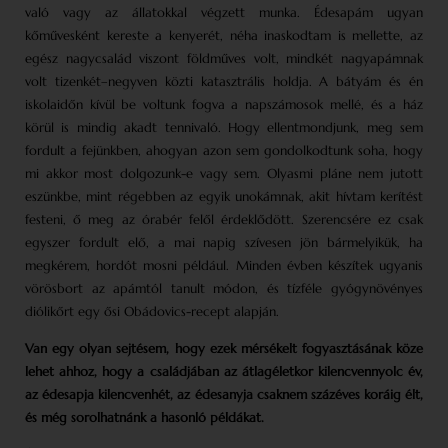
való vagy az állatokkal végzett munka. Édesapám ugyan
kőművesként kereste a kenyerét, néha inaskodtam is mellette, az
egész nagycsalád viszont földműves volt, mindkét nagyapámnak
volt tizenkét–negyven közti katasztrális holdja. A bátyám és én
iskolaidőn kívül be voltunk fogva a napszámosok mellé, és a ház
körül is mindig akadt tennivaló. Hogy ellentmondjunk, meg sem
fordult a fejünkben, ahogyan azon sem gondolkodtunk soha, hogy
mi akkor most dolgozunk-e vagy sem. Olyasmi pláne nem jutott
eszünkbe, mint régebben az egyik unokámnak, akit hívtam kerítést
festeni, ő meg az órabér felől érdeklődött. Szerencsére ez csak
egyszer fordult elő, a mai napig szívesen jön bármelyikük, ha
megkérem, hordót mosni például. Minden évben készítek ugyanis
vörösbort az apámtól tanult módon, és tízféle gyógynövényes
diólikőrt egy ősi Obádovics-recept alapján.
Van egy olyan sejtésem, hogy ezek mérsékelt fogyasztásának köze
lehet ahhoz, hogy a családjában az átlagéletkor kilencvennyolc év,
az édesapja kilencvenhét, az édesanyja csaknem százéves koráig élt,
és még sorolhatnánk a hasonló példákat.