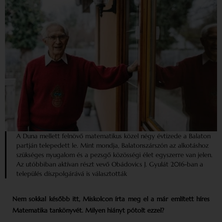
A Duna mellett felnövő matematikus közel négy évtizede a Balaton
partján telepedett le. Mint mondja, Balatonszárszón az alkotáshoz
szükséges nyugalom és a pezsgő közösségi élet egyszerre van jelen.
Az utóbbiban aktívan részt vevő Obádovics J. Gyulát 2016-ban a
település díszpolgárává is választották
Nem sokkal később itt, Miskolcon írta meg el a már említett híres
Matematika tankönyvét. Milyen hiányt pótolt ezzel?