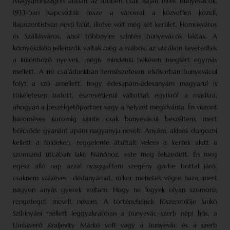
Magyarországon abban az időben csak Baján éltek bunyevácok,
1933-ban kapcsolták össze a várossal a közvetlen közeli,
Bajaszentistván nevű falut, illetve volt még két kerület, Homokváros
és Szállásváros, ahol többnyire szintén bunyevácok laktak. A
környékükön jellemzők voltak még a svábok, az utcákon keveredtek
a különböző nyelvek, mégis mindenki békésen megfért egymás
mellett. A mi családunkban természetesen elsősorban bunyevácul
folyt a szó amellett, hogy édesapám-édesanyám magyarul is
tökéletesen tudott, észrevétlenül váltottak egyikről a másikra,
ahogyan a beszélgetőpartner vagy a helyzet megkívánta. Én viszont
hároméves koromig szinte csak bunyevácul beszéltem, mert
bölcsőde gyanánt apám nagyanyja nevelt. Anyám, akinek dolgozni
kellett a földeken, reggelente átsétált velem a kertek alatt a
szomszéd utcában lakó Nánóhoz, este meg felszedett. Én meg
egész álló nap azzal nyaggattam szegény görbe bottal járó,
csaknem százéves dédanyámat, mikor mehetek végre haza, mert
nagyon anyás gyerek voltam. Hogy ne legyek olyan szomorú,
rengeteget mesélt nekem. A történeteinek főszereplője Jankó
Szibinyáni mellett leggyakrabban a bunyevác–szerb népi hős, a
törökverő Kraljevity Márkó volt vagy a bunyevác és a szerb