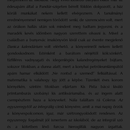
édesapám által a Pandúr-szigeten bérelt földön dolgozott, a ház
körüli munkákat nekem kellett elvégeznem. A tanulmányi
eredményemmel nemigen törődött senki, de szerencsém volt, mert
az órákon hallás után sok mindent meg tudtam jegyezni, és a
maradék kevés időmben nagyon szerettem olvasni is. Mivel a
családban a bunyevác imakönyvön kívül csak az évente megjelenő
Danica
kalendárium
volt elérhető, a könyveimről nekem kellett
gondoskodnom. Esténként a barátom nénjétől kölcsönkért,
tízfilléres vadnyugati és idegenlégiós kalandregényeket bújtam,
sokszor titokban, a dunna alatt, mert a konyhai petróleumlámpától
apám hamar elküldött „Ne rontsd a szemed!” felkiáltással. A
matematika is valahogy így jött a képbe. Tizenkét éves korom
környékén, szintén titokban eljártam Kis Pista bácsi kiváló
prímtamburás szobányi kis antikváriumába, és az ingem alatt
csempésztem haza a könyveket. Nála találtam rá Colerus
Az
egyszeregytől az integrálig
című könyvére, amit a mai napig őrzök
a könyvespolcomon, igaz, már szétrongyolódott rendesen. Az
egyszeregy fogalmát jól ismertem az iskolából, de az integrál szó
és a kötetben lévő furcsa hieroglifák nagyon izgattak.