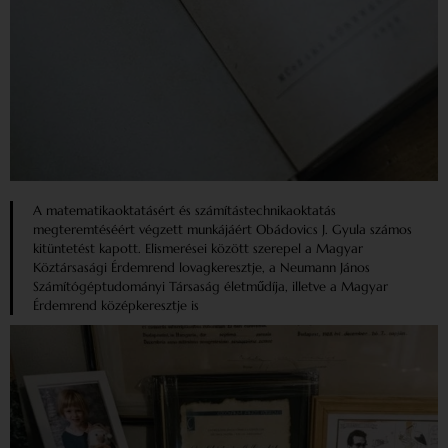
A matematikaoktatásért és számítástechnikaoktatás
megteremtéséért végzett munkájáért Obádovics J. Gyula számos
kitüntetést kapott. Elismerései között szerepel a Magyar
Köztársasági Érdemrend lovagkeresztje, a Neumann János
Számítógéptudományi Társaság életműdíja, illetve a Magyar
Érdemrend középkeresztje is