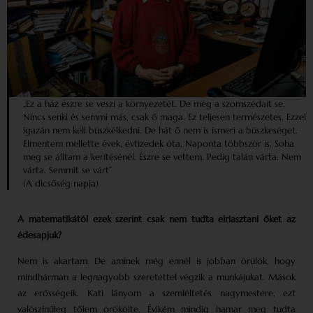
„Ez a ház észre se veszi a környezetét. De még a szomszédait se.
Nincs senki és semmi más, csak ő maga. Ez teljesen természetes. Ezzel
igazán nem kell büszkélkedni. De hát ő nem is ismeri a büszkeséget.
Elmentem mellette évek, évtizedek óta. Naponta többször is. Soha
meg se álltam a kerítésénél. Észre se vettem. Pedig talán várta. Nem
várta. Semmit se várt”
(A dicsőség napja)
A matematikától ezek szerint csak nem tudta elriasztani őket az
édesapjuk?
Nem is akartam. De aminek még ennél is jobban örülök, hogy
mindhárman a legnagyobb szeretettel végzik a munkájukat. Mások
az erősségeik. Kati lányom a szemléltetés nagymestere, ezt
valószínűleg tőlem örökölte, Évikém mindig hamar meg tudta