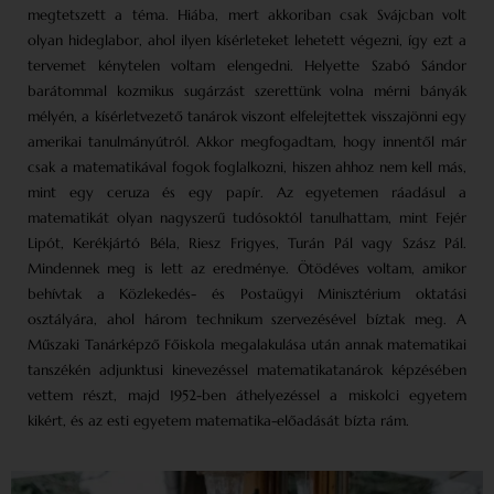
megtetszett a téma. Hiába, mert akkoriban csak Svájcban volt
olyan hideglabor, ahol ilyen kísérleteket lehetett végezni, így ezt a
tervemet kénytelen voltam elengedni. Helyette Szabó Sándor
barátommal kozmikus sugárzást szerettünk volna mérni bányák
mélyén, a kísérletvezető tanárok viszont elfelejtettek visszajönni egy
amerikai tanulmányútról. Akkor megfogadtam, hogy innentől már
csak a matematikával fogok foglalkozni, hiszen ahhoz nem kell más,
mint egy ceruza és egy papír. Az egyetemen ráadásul a
matematikát olyan nagyszerű tudósoktól tanulhattam, mint Fejér
Lipót, Kerékjártó Béla, Riesz Frigyes, Turán Pál vagy Szász Pál.
Mindennek meg is lett az eredménye. Ötödéves voltam, amikor
behívtak a Közlekedés- és Postaügyi Minisztérium oktatási
osztályára, ahol három technikum szervezésével bíztak meg. A
Műszaki Tanárképző Főiskola megalakulása után annak matematikai
tanszékén adjunktusi kinevezéssel matematikatanárok képzésében
vettem részt, majd 1952-ben áthelyezéssel a miskolci egyetem
kikért, és az esti egyetem matematika-előadását bízta rám.