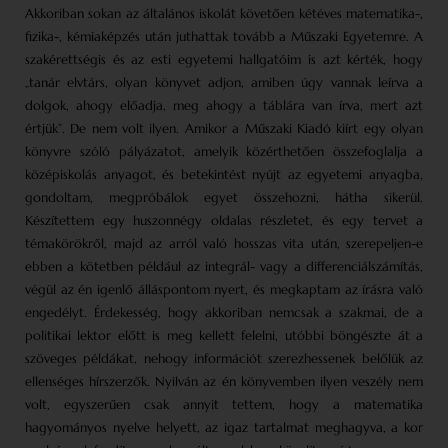
Akkoriban sokan az általános iskolát követően kétéves matematika-,
fizika-, kémiaképzés után juthattak tovább a Műszaki Egyetemre. A
szakérettségis és az esti egyetemi hallgatóim is azt kérték, hogy
„tanár elvtárs, olyan könyvet adjon, amiben úgy vannak leírva a
dolgok, ahogy előadja, meg ahogy a táblára van írva, mert azt
értjük”. De nem volt ilyen. Amikor a Műszaki Kiadó kiírt egy olyan
könyvre szóló pályázatot, amelyik közérthetően összefoglalja a
középiskolás anyagot, és betekintést nyújt az egyetemi anyagba,
gondoltam, megpróbálok egyet összehozni, hátha sikerül.
Készítettem egy huszonnégy oldalas részletet, és egy tervet a
témakörökről, majd az arról való hosszas vita után, szerepeljen-e
ebben a kötetben például az integrál- vagy a differenciálszámítás,
végül az én igenlő álláspontom nyert, és megkaptam az írásra való
engedélyt. Érdekesség, hogy akkoriban nemcsak a szakmai, de a
politikai lektor előtt is meg kellett felelni, utóbbi böngészte át a
szöveges példákat, nehogy információt szerezhessenek belőlük az
ellenséges hírszerzők. Nyilván az én könyvemben ilyen veszély nem
volt, egyszerűen csak annyit tettem, hogy a matematika
hagyományos nyelve helyett, az igaz tartalmat meghagyva, a kor