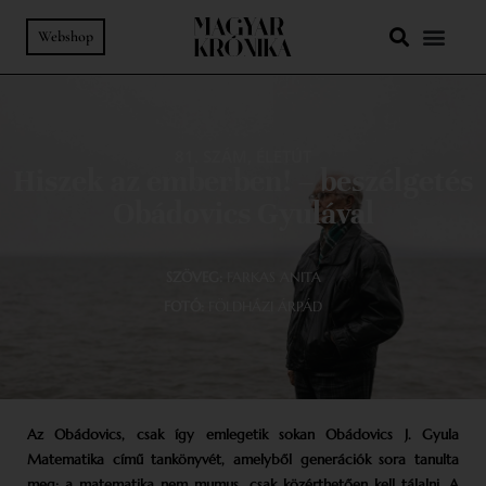
Webshop
81. SZÁM
,
ÉLETÚT
Hiszek az emberben! – beszélgetés
Obádovics Gyulával
SZÖVEG:
FARKAS ANITA
FOTÓ:
FÖLDHÁZI ÁRPÁD
Az Obádovics, csak így emlegetik sokan Obádovics J. Gyula
Matematika című tankönyvét, amelyből generációk sora tanulta
meg: a matematika nem mumus, csak közérthetően kell tálalni. A