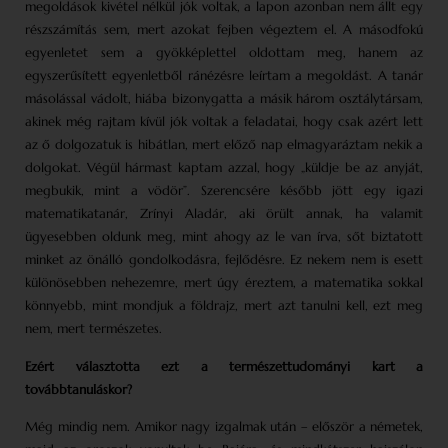
megoldások kivétel nélkül jók voltak, a lapon azonban nem állt egy
részszámítás sem, mert azokat fejben végeztem el. A másodfokú
egyenletet sem a gyökképlettel oldottam meg, hanem az
egyszerűsített egyenletből ránézésre leírtam a megoldást. A tanár
másolással vádolt, hiába bizonygatta a másik három osztálytársam,
akinek még rajtam kívül jók voltak a feladatai, hogy csak azért lett
az ő dolgozatuk is hibátlan, mert előző nap elmagyaráztam nekik a
dolgokat. Végül hármast kaptam azzal, hogy „küldje be az anyját,
megbukik, mint a vödör”. Szerencsére később jött egy igazi
matematikatanár, Zrínyi Aladár, aki örült annak, ha valamit
ügyesebben oldunk meg, mint ahogy az le van írva, sőt biztatott
minket az önálló gondolkodásra, fejlődésre. Ez nekem nem is esett
különösebben nehezemre, mert úgy éreztem, a matematika sokkal
könnyebb, mint mondjuk a földrajz, mert azt tanulni kell, ezt meg
nem, mert természetes.
Ezért választotta ezt a természettudományi kart a
továbbtanuláskor?
Még mindig nem. Amikor nagy izgalmak után – először a németek,