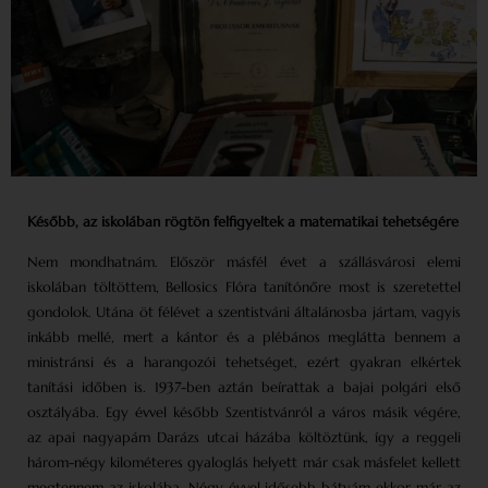
Később, az iskolában rögtön felfigyeltek a matematikai tehetségére
Nem mondhatnám. Először másfél évet a szállásvárosi elemi
iskolában töltöttem, Bellosics Flóra tanítónőre most is szeretettel
gondolok. Utána öt félévet a szentistváni általánosba jártam, vagyis
inkább mellé, mert a kántor és a plébános meglátta bennem a
ministránsi és a harangozói tehetséget, ezért gyakran elkértek
tanítási időben is. 1937-ben aztán beírattak a bajai polgári első
osztályába. Egy évvel később Szentistvánról a város másik végére,
az apai nagyapám Darázs utcai házába költöztünk, így a reggeli
három-négy kilométeres gyaloglás helyett már csak másfelet kellett
megtennem az iskolába. Négy évvel idősebb bátyám ekkor már az