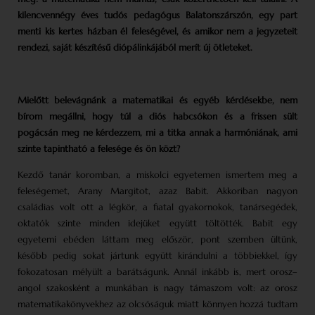
kilencvennégy éves tudós pedagógus Balatonszárszón, egy part
menti kis kertes házban él feleségével, és amikor nem a jegyzeteit
rendezi, saját készítésű diópálinkájából merít új ötleteket.
Mielőtt belevágnánk a matematikai és egyéb kérdésekbe, nem
bírom megállni, hogy túl a diós habcsókon és a frissen sült
pogácsán meg ne kérdezzem, mi a titka annak a harmóniának, ami
szinte tapintható a felesége és ön közt?
Kezdő tanár koromban, a miskolci egyetemen ismertem meg a
feleségemet, Arany Margitot, azaz Babit. Akkoriban nagyon
családias volt ott a légkör, a fiatal gyakornokok, tanársegédek,
oktatók szinte minden idejüket együtt töltötték. Babit egy
egyetemi ebéden láttam meg először, pont szemben ültünk,
később pedig sokat jártunk együtt kirándulni a többiekkel, így
fokozatosan mélyült a barátságunk. Annál inkább is, mert orosz–
angol szakosként a munkában is nagy támaszom volt: az orosz
matematikakönyvekhez az olcsóságuk miatt könnyen hozzá tudtam