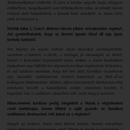
Matematikámat
említette. És arra is büszke vagyok, hogy ahogyan
említettem, nyugdíjasként sem tétlenkedtem soha, az elmúlt három
évtized alatt felépítettem a házunk felső emeletét, és írtam több
mint tíz könyvet is.
Köztük Julius J. Coach álnéven három pikáns szórakoztató regényt.
Azt gondolhatnánk, hogy az ilyesmi igazán távol áll egy igazi,
komoly tudóstól.
Azt hiszem, én sosem voltam olyan klasszikus szobatudósféle,
szeretem a humort, a derűt, a nyüzsgő, jó társaságot, az életet.
Ezeket a könyveket fogadásból írtam, amikor a vejem kiadójában
ráakadtam egy külföldi író népszerű erotikus regényének kéziratára,
és azt találtam mondani, hogy két hét alatt bármikor összehozok
egy hasonlót. Szőlőmetszés közben felidéztem az 1945–47-es
kollégiumi élményeimet, néhány akkori katonaviselt lakótársam elég
merészen beszélt a kalandjairól, ezeket színeztem tovább. A
fogadást, bár a családom szkeptikus volt, ezzel meg is nyertem.
Kilencvenéves korában pedig megjelent a Hiszek a végtelenben
című önéletrajza, benne főként a saját gyerek- és fiatalkori
emlékeivel, élményeivel. Mit jelent ez a végtelen?
Magát az embert. Azért nem lettem kutató, hanem maradtam
egész életemben pedagógus, mert hittem és hiszek az emberben, a