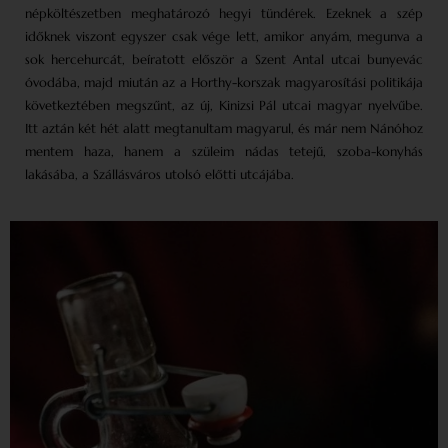
népköltészetben meghatározó hegyi tündérek. Ezeknek a szép
időknek viszont egyszer csak vége lett, amikor anyám, megunva a
sok hercehurcát, beíratott először a Szent Antal utcai bunyevác
óvodába, majd miután az a Horthy-korszak magyarosítási politikája
következtében megszűnt, az új, Kinizsi Pál utcai magyar nyelvűbe.
Itt aztán két hét alatt megtanultam magyarul, és már nem Nánóhoz
mentem haza, hanem a szüleim nádas tetejű, szoba-konyhás
lakásába, a Szállásváros utolsó előtti utcájába.