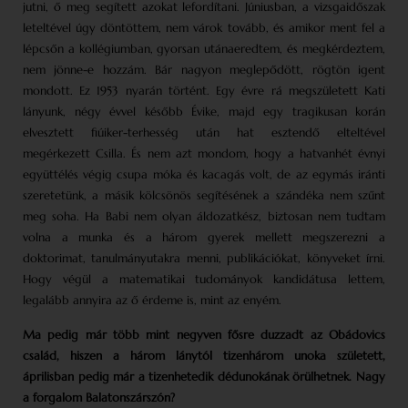
jutni, ő meg segített azokat lefordítani. Júniusban, a vizsgaidőszak
leteltével úgy döntöttem, nem várok tovább, és amikor ment fel a
lépcsőn a kollégiumban, gyorsan utánaeredtem, és megkérdeztem,
nem jönne-e hozzám. Bár nagyon meglepődött, rögtön igent
mondott. Ez 1953 nyarán történt. Egy évre rá megszületett Kati
lányunk, négy évvel később Évike, majd egy tragikusan korán
elvesztett fiúiker-terhesség után hat esztendő elteltével
megérkezett Csilla. És nem azt mondom, hogy a hatvanhét évnyi
együttélés végig csupa móka és kacagás volt, de az egymás iránti
szeretetünk, a másik kölcsönös segítésének a szándéka nem szűnt
meg soha. Ha Babi nem olyan áldozatkész, biztosan nem tudtam
volna a munka és a három gyerek mellett megszerezni a
doktorimat, tanulmányutakra menni, publikációkat, könyveket írni.
Hogy végül a matematikai tudományok kandidátusa lettem,
legalább annyira az ő érdeme is, mint az enyém.
Ma pedig már több mint negyven fősre duzzadt az Obádovics
család, hiszen a három lánytól tizenhárom unoka született,
áprilisban pedig már a tizenhetedik dédunokának örülhetnek. Nagy
a forgalom Balatonszárszón?