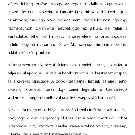
kiüresedettség érzése. Ahogy az egyik új dalban fogalmaznak:
„Jelszót festett a zászlókra a lángoló huszadik század / Évek égtek
az arcodra, csak egy álarc maradt mára.” Nehéz kiemelni egy-egy
momentumot, olyannyira egybefüggő az album, de talán a
Varázslatos, fehér kő himnikus hangszerelése, az orgonaszólóval
induló Légy hű magadhoz! és az Álomszínház szimfonikus zárlata
tekinthető csúcspontnak.
A Testamentum elvarázsol, felemel és a mélybe ránt, a külvilágot
teljesen kikapcsolja. Ha valami homlokráncolásra késztethet csupán,
az a keverés minősége. A dobok gépiesnek hatnak, az ének néhol
alig-alig kivehető, kásás. Egy zenei legenda a tizenhetedik
sorlemezén megérdemelte volna a tisztességes stúdiómunkát.
Bár az albumcím és az Ideje a pontot kitenni című dal is azt sugallja,
hogy egy különösen gazdag életmű lezárásához érkeztünk, Kóbor
új tervekről is nyilatkozott. Kérdés, van-e értelme tovább, hiszen így
is kerek, így is egész az Omega-testamentum.