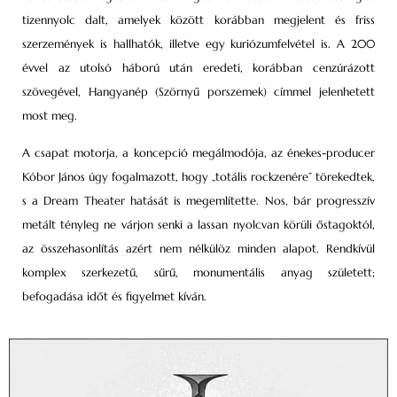
tizennyolc dalt, amelyek között korábban megjelent és friss
szerzemények is hallhatók, illetve egy kuriózumfelvétel is. A 200
évvel az utolsó háború után eredeti, korábban cenzúrázott
szövegével, Hangyanép (Szörnyű porszemek) címmel jelenhetett
most meg.
A csapat motorja, a koncepció megálmodója, az énekes-producer
Kóbor János úgy fogalmazott, hogy „totális rockzenére” törekedtek,
s a Dream Theater hatását is megemlítette. Nos, bár progresszív
metált tényleg ne várjon senki a lassan nyolcvan körüli őstagoktól,
az összehasonlítás azért nem nélkülöz minden alapot. Rendkívül
komplex szerkezetű, sűrű, monumentális anyag született;
befogadása időt és figyelmet kíván.