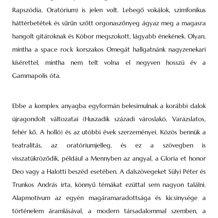
Rapszódia, Oratórium) is jelen volt. Lebegő vokálok, szimfonikus
háttérbetétek és sűrűn szőtt orgonaszőnyeg ágyaz meg a magasra
hangolt gitároknak és Kóbor megszokott, lágyabb énekének. Olyan,
mintha a space rock korszakos Omegát hallgatnánk nagyzenekari
kísérettel, mintha nem telt volna el negyven hosszú év a
Gammapolis óta.
Ebbe a komplex anyagba egyformán belesimulnak a korábbi dalok
újragondolt változatai (Huszadik századi városlakó, Varázslatos,
fehér kő, A holló) és az utóbbi évek szerzeményei. Közös bennük a
teatralitás, az oratóriumjelleg, és ez a szövegben is
visszatükröződik, például a Mennyben az angyal, a Gloria et honor
Deo vagy a Halotti beszéd esetében. A dalszövegeket Sülyi Péter és
Trunkos András írta, könnyű témákat ezúttal sem nagyon találni.
Alapmotívum az egyén magáramaradottsága és kicsinysége a
történelem áramlásával, a modern társadalommal szemben, a