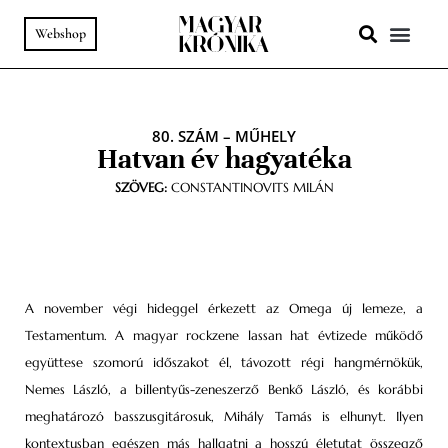
Webshop
A HELY SZ
PODCAST & VIDEÓ
80. SZÁM
–
MŰHELY
Hatvan év hagyatéka
SZÖVEG:
CONSTANTINOVITS MILÁN
A november végi hideggel érkezett az Omega új lemeze, a
Testamentum. A magyar rockzene lassan hat évtizede működő
együttese szomorú időszakot él, távozott régi hangmérnökük,
Nemes László, a billentyűs-zeneszerző Benkő László, és korábbi
meghatározó basszusgitárosuk, Mihály Tamás is elhunyt. Ilyen
kontextusban egészen más hallgatni a hosszú életutat összegző