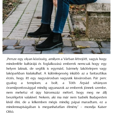
„Persze egy olyan közösség, amilyen a Várban létrejött, vagyis hogy
mindenféle kultúrájú és foglalkozású emberek nemcsak hogy egy
helyen laknak, de segítik is egymást, bármely lakótelepen vagy
lakóparkban kialakulhat. A különlegesség inkább az a fantasztikus
érzés, hogy itt egy nagyvárosban vagyunk kisvárosban. Pár perc
gyalog a templom, a bolt, a Tóth Árpád sétányon
óraműpontossággal mindig ugyanazok az emberek jönnek szembe,
nem mehetsz el úgy háromszáz métert, hogy meg ne állj
beszélgetni valakivel. Nekem, aki ma már nem tudnék Budapesten
kívül élni, de a lelkemben mégis mindig pápai maradtam, ez a
mindennapiságában is megunhatatlan élmény” – mondja Kaiser
Ottó.