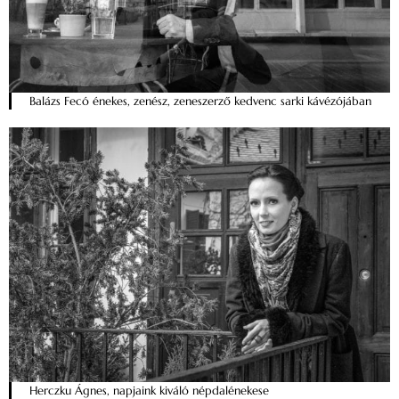
Balázs Fecó énekes, zenész, zeneszerző kedvenc sarki kávézójában
Herczku Ágnes, napjaink kiváló népdalénekese