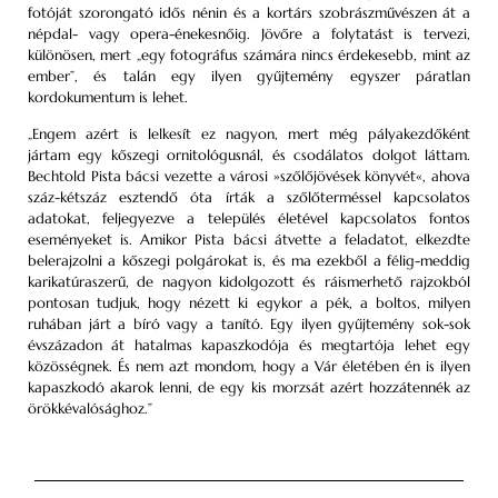
fotóját szorongató idős nénin és a kortárs szobrászművészen át a
népdal- vagy opera-énekesnőig. Jövőre a folytatást is tervezi,
különösen, mert „egy fotográfus számára nincs érdekesebb, mint az
ember”, és talán egy ilyen gyűjtemény egyszer páratlan
kordokumentum is lehet.
„Engem azért is lelkesít ez nagyon, mert még pályakezdőként
jártam egy kőszegi ornitológusnál, és csodálatos dolgot láttam.
Bechtold Pista bácsi vezette a városi »szőlőjövések könyvét«, ahova
száz-kétszáz esztendő óta írták a szőlőterméssel kapcsolatos
adatokat, feljegyezve a település életével kapcsolatos fontos
eseményeket is. Amikor Pista bácsi átvette a feladatot, elkezdte
belerajzolni a kőszegi polgárokat is, és ma ezekből a félig-meddig
karikatúraszerű, de nagyon kidolgozott és ráismerhető rajzokból
pontosan tudjuk, hogy nézett ki egykor a pék, a boltos, milyen
ruhában járt a bíró vagy a tanító. Egy ilyen gyűjtemény sok-sok
évszázadon át hatalmas kapaszkodója és megtartója lehet egy
közösségnek. És nem azt mondom, hogy a Vár életében én is ilyen
kapaszkodó akarok lenni, de egy kis morzsát azért hozzátennék az
örökkévalósághoz.”