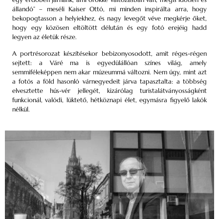
állandó” – meséli Kaiser Ottó, mi minden inspirálta arra, hogy
bekopogtasson a helyiekhez, és nagy levegőt véve megkérje őket,
hogy egy közösen eltöltött délután és egy fotó erejéig hadd
legyen az életük része.
A portrésorozat készítésekor bebizonyosodott, amit réges-régen
sejtett: a Váré ma is egyedülállóan színes világ, amely
semmiféleképpen nem akar múzeummá változni. Nem úgy, mint azt
a fotós a föld hasonló várnegyedeit járva tapasztalta: a többség
elvesztette hús-vér jellegét, kizárólag turistalátványosságként
funkcionál, valódi, lüktető, hétköznapi élet, egymásra figyelő lakók
nélkül.