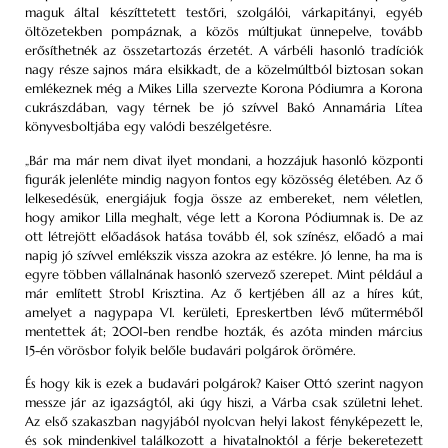
maguk által készíttetett testőri, szolgálói, várkapitányi, egyéb
öltözetekben pompáznak, a közös múltjukat ünnepelve, tovább
erősíthetnék az összetartozás érzetét. A várbéli hasonló tradíciók
nagy része sajnos mára elsikkadt, de a közelmúltból biztosan sokan
emlékeznek még a Mikes Lilla szervezte Korona Pódiumra a Korona
cukrászdában, vagy térnek be jó szívvel Bakó Annamária Lítea
könyvesboltjába egy valódi beszélgetésre.
„Bár ma már nem divat ilyet mondani, a hozzájuk hasonló központi
figurák jelenléte mindig nagyon fontos egy közösség életében. Az ő
lelkesedésük, energiájuk fogja össze az embereket, nem véletlen,
hogy amikor Lilla meghalt, vége lett a Korona Pódiumnak is. De az
ott létrejött előadások hatása tovább él, sok színész, előadó a mai
napig jó szívvel emlékszik vissza azokra az estékre. Jó lenne, ha ma is
egyre többen vállalnának hasonló szervező szerepet. Mint például a
már említett Strobl Krisztina. Az ő kertjében áll az a híres kút,
amelyet a nagypapa VI. kerületi, Epreskertben lévő műterméből
mentettek át; 2001-ben rendbe hozták, és azóta minden március
15-én vörösbor folyik belőle budavári polgárok örömére.
És hogy kik is ezek a budavári polgárok? Kaiser Ottó szerint nagyon
messze jár az igazságtól, aki úgy hiszi, a Várba csak születni lehet.
Az első szakaszban nagyjából nyolcvan helyi lakost fényképezett le,
és sok mindenkivel találkozott a hivatalnoktól a férje bekeretezett