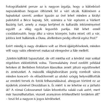
Fotográfusként persze az is nagyon izgatja, hogy a különböző
napszakokban hogyan öltöznek fel a vári utcák. Különösen a
hajnalokat szereti, amikor igazán az övé lehet minden a királyi
palotától a Bécsi kapuig. Sőt, számára a Vár egészen a Várkert
Bazárig tart, amely a maga kertjével és kulturális intézményeivel
együtt „a világ egyik legszebb parkja. Hát lehet ennél
csodálatosabb, hogy állsz a város közepén, balra nézel, ott a vár,
jobbra lent hullámzik a Duna, átellenben pedig elterül egész Pest?”
Ezért mindig is nagy drukkere volt az itteni újjáépítéseknek, minden
vélt vagy valós ellenérvet makacsul elengedve a füle mellett.
„Szintén külföldi tapasztalat, de ott mintha ezt a kérdést már sokkal
régebben eldöntötték volna. Tizenvalahány évvel ezelőtt például
heteken át Berlinben fotóztam klasszikus zenét játszó együtteseket
és zenészeket. A második világháborúban porig rombolt város
minden koncert- és előadótermét az utolsó szögig helyreállították
az eredeti tervek és fotók felhasználásával, ahogyan történt ez az
épületek zömével Drezdában is. És miért is ne lehetne ez a járható
út? A római Colosseumot talán lebontotta valaki csak azért, mert
már használhatatlan, viszont aranyáron értékesíthető területen áll?”
– teszi fel a nagyon is jogos kérdéseket.