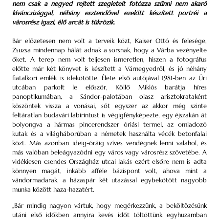
nem csak a negyed rejtett szegleteit fotózza szűnni nem akaró
kíváncsisággal, néhány esztendővel ezelőtt készített portréi a
városrész igazi, élő arcát is tükrözik.
Bár előzetesen nem volt a terveik közt, Kaiser Ottó és felesége,
Zsuzsa mindennap hálát adnak a sorsnak, hogy a Várba vezényelte
őket. A terep nem volt teljesen ismeretlen, hiszen a fotográfus
előtte már két könyvet is készített a Várnegyedről, és jó néhány
fiatalkori emlék is idekötötte. Élete első autójával 1981-ben az Úri
utcában parkolt le először, Köllő Miklós barátja híres
panoptikumában, a Sándor-palotában olasz arisztokrataként
köszöntek vissza a vonásai, sőt egyszer az akkor még szinte
feltáratlan budavári labirintust is végigfényképezte, egy éjszakán át
bolyongva a hármas pincerendszer óriási termei, az omladozó
kutak és a világháborúban a németek használta vécék betonfalai
közt. Más azonban ideig-óráig szíves vendégnek lenni valahol, és
más valóban beleágyazódni egy város vagy városrész szövetébe. A
vidékiesen csendes Országház utcai lakás ezért elsőre nem is adta
könnyen magát, inkább afféle bázispont volt, ahova mint a
vándormadarak, a házaspár két utazással egybekötött nagyobb
munka között haza-hazatért.
„Bár mindig nagyon vártuk, hogy megérkezzünk, a beköltözésünk
utáni első időkben annyira kevés időt töltöttünk egyhuzamban