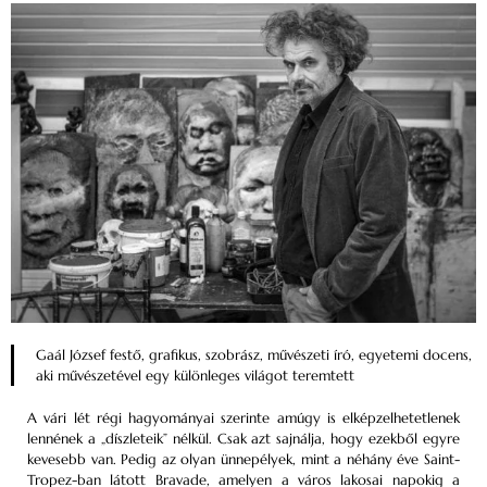
Gaál József festő, grafikus, szobrász, művészeti író, egyetemi docens,
aki művészetével egy különleges világot teremtett
A vári lét régi hagyományai szerinte amúgy is elképzelhetetlenek
lennének a „díszleteik” nélkül. Csak azt sajnálja, hogy ezekből egyre
kevesebb van. Pedig az olyan ünnepélyek, mint a néhány éve Saint-
Tropez-ban látott Bravade, amelyen a város lakosai napokig a