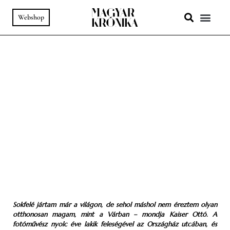
Webshop
A HELY SZ
PODCAST & VIDEÓ
78. SZÁM
-
A HELY SZELLEME
-
BUDAI VÁR
Folyamatos jelen
BORÍTÓ: Horváth Gita író, akinek neve a gyermek- és a
felnőttirodalom kedvelőinek egyaránt ismerősen cseng
SZÖVEG:
FARKAS ANITA
FOTÓ:
KAISER OTTÓ
PORTRÉ:
FÖLDHÁZI ÁRPÁD
Sokfelé jártam már a világon, de sehol máshol nem éreztem olyan
otthonosan magam, mint a Várban – mondja Kaiser Ottó. A
fotóművész nyolc éve lakik feleségével az Országház utcában, és