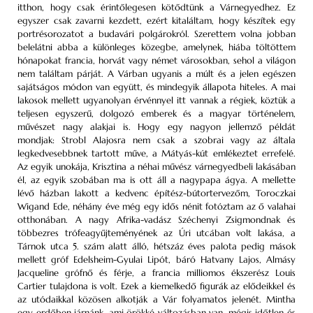
itthon, hogy csak érintőlegesen kötődtünk a Várnegyedhez. Ez
egyszer csak zavarni kezdett, ezért kitaláltam, hogy készítek egy
portrésorozatot a budavári polgárokról. Szerettem volna jobban
belelátni abba a különleges közegbe, amelynek, hiába töltöttem
hónapokat francia, horvát vagy német városokban, sehol a világon
nem találtam párját. A Várban ugyanis a múlt és a jelen egészen
sajátságos módon van együtt, és mindegyik állapota hiteles. A mai
lakosok mellett ugyanolyan érvénnyel itt vannak a régiek, köztük a
teljesen egyszerű, dolgozó emberek és a magyar történelem,
művészet nagy alakjai is. Hogy egy nagyon jellemző példát
mondjak: Strobl Alajosra nem csak a szobrai vagy az általa
legkedvesebbnek tartott műve, a Mátyás-kút emlékeztet errefelé.
Az egyik unokája, Krisztina a néhai művész várnegyedbeli lakásában
él, az egyik szobában ma is ott áll a nagypapa ágya. A mellette
lévő házban lakott a kedvenc építész-bútortervezőm, Toroczkai
Wigand Ede, néhány éve még egy idős nénit fotóztam az ő valahai
otthonában. A nagy Afrika-vadász Széchenyi Zsigmondnak és
többezres trófeagyűjteményének az Úri utcában volt lakása, a
Tárnok utca 5. szám alatt álló, hétszáz éves palota pedig mások
mellett gróf Edelsheim-Gyulai Lipót, báró Hatvany Lajos, Almásy
Jacqueline grófnő és férje, a francia milliomos ékszerész Louis
Cartier tulajdona is volt. Ezek a kiemelkedő figurák az elődeikkel és
az utódaikkal közösen alkotják a Vár folyamatos jelenét. Mintha
egy erdőben járnánk, ami örökké változásban van, mégis időtlen és