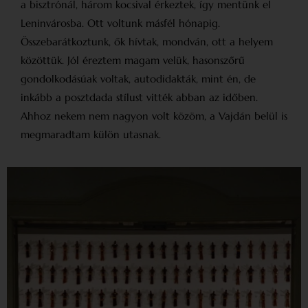
a bisztrónál, három kocsival érkeztek, így mentünk el
Leninvárosba. Ott voltunk másfél hónapig.
Összebarátkoztunk, ők hívtak, mondván, ott a helyem
közöttük. Jól éreztem magam velük, hasonszőrű
gondolkodásúak voltak, autodidakták, mint én, de
inkább a posztdada stílust vitték abban az időben.
Ahhoz nekem nem nagyon volt közöm, a Vajdán belül is
megmaradtam külön utasnak.