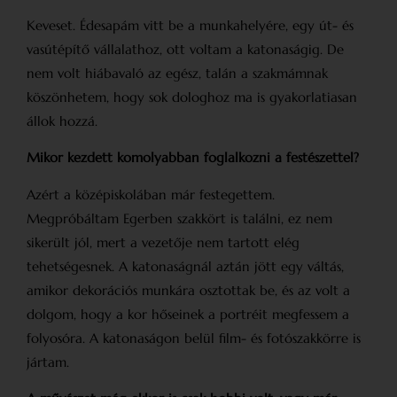
Keveset. Édesapám vitt be a munkahelyére, egy út- és
vasútépítő vállalathoz, ott voltam a katonaságig. De
nem volt hiábavaló az egész, talán a szakmámnak
köszönhetem, hogy sok dologhoz ma is gyakorlatiasan
állok hozzá.
Mikor kezdett komolyabban foglalkozni a festészettel?
Azért a középiskolában már festegettem.
Megpróbáltam Egerben szakkört is találni, ez nem
sikerült jól, mert a vezetője nem tartott elég
tehetségesnek. A katonaságnál aztán jött egy váltás,
amikor dekorációs munkára osztottak be, és az volt a
dolgom, hogy a kor hőseinek a portréit megfessem a
folyosóra. A katonaságon belül film- és fotószakkörre is
jártam.