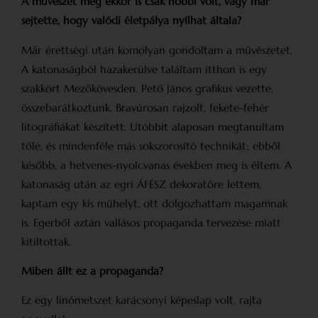
A művészet még ekkor is csak hobbi volt, vagy már
sejtette, hogy valódi életpálya nyílhat általa?
Már érettségi után komolyan gondoltam a művészetet.
A katonaságból hazakerülve találtam itthon is egy
szakkört Mezőkövesden. Pető János grafikus vezette,
összebarátkoztunk. Bravúrosan rajzolt, fekete-fehér
litográfiákat készített. Utóbbit alaposan megtanultam
tőle, és mindenféle más sokszorosító technikát; ebből
később, a hetvenes-nyolcvanas években meg is éltem. A
katonaság után az egri ÁFÉSZ dekoratőre lettem,
kaptam egy kis műhelyt, ott dolgozhattam magamnak
is. Egerből aztán vallásos propaganda tervezése miatt
kitiltottak.
Miben állt ez a propaganda?
Ez egy linómetszet karácsonyi képeslap volt, rajta