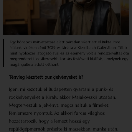
Egy hónapos nyitvatartása alatt páratlan sikert ért el Bukta Imre
Nálunk, vidéken című 2019-es tárlata a Kieselbach Galé­riában. Több
mint nyolcezer látogatójával ez az esemény volt a rendszerváltás óta
megrendezett legsikeresebb kortárs festészeti kiállítás, amelynek egy
magángaléria adott otthont
Tényleg készített punkjelvényeket is?
Igen, mi kezdtük el Budapesten gyártani a punk- és
rockjelvényeket a Király, akkor Majakovszkij utcában.
Megterveztük a jelvényt, megcsináltuk a filmeket,
fémlemezre nyomtuk. Az akkori furcsa világhoz
hozzátartozik, hogy a lemezt hozzá egy
repülőgépmérnök préselte ki maszekban, munka után.