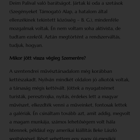
Deim Palival való barátságot. Jártak ki oda a szetások
(Szegényeket Támogató Alap, a hatalom által
ellenzékinek tekintett közösség – B. G.), mindenféle
mozgalmak voltak. Én nem voltam soha aktivista, de
tudtam ezekről. Aztán megtörtént a rendszerváltás,
tudjuk, hogyan.
Mikor jött vissza végleg Szemerére?
A szentendrei művésztársadalom még korábban
kettészakadt. Nyilván mindkét oldalon jó alkotók voltak,
a társaság mégis kettévált. Jöttek a nyugat­német
turisták, peresztrojka, nyitás, érdekes lett a magyar
művészet, elkezdték venni a műveinket, fontosak lettek
a galériák. Én csináltam tovább azt, amit addig, megvolt
a magam munkája, számos lehetőségem volt hála
Istennek, például egy amerikai kiállítás Beke László
segítségével. Részt vehettem egy nagy új-mexikói