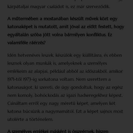
kárpát­aljai magyar családot is, ez már szerveződik.
A műtermében a mostanában készült művek közt egy
katonaképet is mutatott, amit jóval az előtt festett, hogy
egyáltalán szóba jött volna bármilyen konfliktus. Ez
valamiféle ráérzés?
Idén hetvenéves leszek, készülök egy kiállításra, és ebben
lesznek olyan munkák is, amelyeknek a személyes
emlékeim az alapjai, például abból az időszakból, amikor
1971-től 1973-ig sorkatona voltam. Nem szerettem a
katonaságot, ki szereti, de úgy gondoltuk, hogy az egész
nem komoly, bohóckodás az igazi hadseregekhez képest.
Csináltam erről egy nagy méretű képet, amelyen két
katona búcsúzik a nagymamától. Ezt a képet sajnos most
utolérte a történelem.
A személyes emlékei másként is összeérnek, hiszen