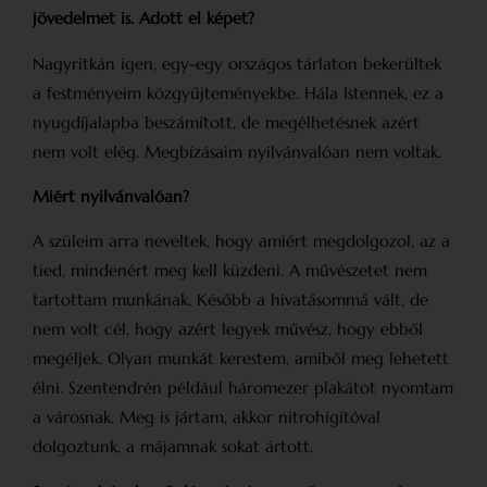
jövedelmet is. Adott el képet?
Nagyritkán igen, egy-egy országos tárlaton bekerültek
a festményeim közgyűjteményekbe. Hála Istennek, ez a
nyugdíjalapba beszámított, de megélhetésnek azért
nem volt elég. Megbízásaim nyilvánvalóan nem voltak.
Miért nyilvánvalóan?
A szüleim arra neveltek, hogy amiért megdolgozol, az a
tied, mindenért meg kell küzdeni. A művészetet nem
tartottam munkának. Később a hivatásommá vált, de
nem volt cél, hogy azért legyek művész, hogy ebből
megéljek. Olyan munkát kerestem, amiből meg lehetett
élni. Szentendrén például háromezer plakátot nyomtam
a városnak. Meg is jártam, akkor nitrohígítóval
dolgoztunk, a májamnak sokat ártott.