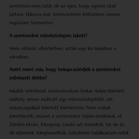
szerintem nem talál, de az igen, hogy egyéni utat
jártam. Ekkorra már Szentendrére költöztem, onnan
ingáztam Szemerére.
A szentendrei művésztelepen lakott?
Nem, először albérletben, aztán egy kis lakásban a
városban.
Azért ment oda, hogy bekapcsolódjék a szentendrei
művészeti életbe?
Inkább véletlenül. Leninvárosban Farkas Ádám kísérleti
műhely néven indított egy művész­telepfélét, ott
műanyagokkal lehetett kísérletezni. Nem voltak
jelentkezők, viszont a szentendrei Vajda-stúdiósok, ef
Zámbó István, feLugossy László azt mondták, hú de jó,
ők eljönnek. Megbeszéltük, Szihalmon találkoztam velük