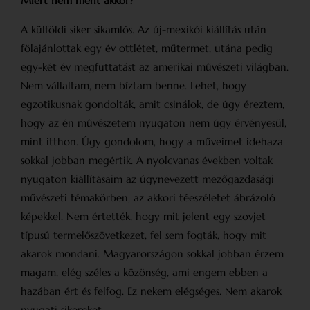
Miért nem ment akkor?
A külföldi siker sikamlós. Az új-mexikói kiállítás után
fölajánlottak egy év ottlétet, műtermet, utána pedig
egy-két év megfuttatást az amerikai művészeti világban.
Nem vállaltam, nem bíztam benne. Lehet, hogy
egzotikusnak gondolták, amit csinálok, de úgy éreztem,
hogy az én művészetem nyugaton nem úgy érvényesül,
mint itthon. Úgy gondolom, hogy a műveimet idehaza
sokkal jobban megértik. A nyolcvanas években voltak
nyugaton kiállításaim az úgynevezett mező­gazdasági
művészeti témakörben, az akkori téeszéletet ábrázoló
képekkel. Nem értették, hogy mit jelent egy szovjet
típusú termelőszövetkezet, fel sem fogták, hogy mit
akarok mondani. Magyarországon sokkal jobban érzem
magam, elég széles a közönség, ami engem ebben a
hazában ért és felfog. Ez nekem elégséges. Nem akarok
nyugati sikereket.