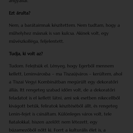
angyallal.
Ezt árulta?
Nem, a barátaimnak készítettem. Nem tudtam, hogy a
műhelyhez másnak is van kulcsa. Akinek volt, egy
művészkolléga, feljelentett.
Tudja, ki volt az?
Tudom. Felejtsük el. Lényeg, hogy Egerből mennem
kellett, Leninvárosba – ma Tisza­újváros – kerültem, ahol
a Tiszai Vegyi Kombinátban megürült egy dekoratőri
állás. Itt rengeteg szabad időm volt, de a dekoratőri
feladatot is el kellett látni, ami sok esetben nikecellből
kivágott betűk, feliratok készítéséből állt, és rengeteg
Lenin-fejet is csináltam. Különleges város volt, tele
fiatalokkal, hiszen azelőtt nem létezett, egy
búzamezőből nőtt ki. Forrt a kulturális élet is, a