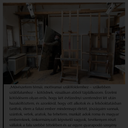
„Művészetem témái, motívumai szülőföldemhez – szűkebben
szülőfalumhoz – kötődnek, vizuálisan abból táplálkozom. Érzelmi
kötődésem olyan erős, hogy két évtizednyi szentendrei lét után
haza­költöztem, és azonkívül, hogy ott alkotok és a felsőoktatásban
tanítok, élem a falusi ember mindennapi életét, jószágaim vannak,
szántok, vetek, aratok, ha tehetem, munkát adok roma és magyar
embereknek, önkormányzati képviselő vagyok, tevékenyen részt
vállalok a falu szebbé tételében és az egyre gyarapodó szegény