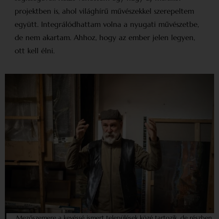
projektben is, ahol világhírű művészekkel szerepeltem
együtt. Integrálódhattam volna a nyugati művészetbe,
de nem akartam. Ahhoz, hogy az ember jelen legyen,
ott kell élni.
Mezőszemere a kevéssé ismert települések közé tartozik, de részben