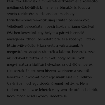
készültek. Nemcsak a művészeti eszközeim és a közvetítő
médiumok bővültek ki, hanem a témakör is. Kicsit a
szoció területére is átkalandoztam, ahogy a
társadalmirendszer-kritikusság szintén bennem volt.
Véletlenül belecsúsztam bezárásokba is. Samu Gézával
1981-ben kerestünk egy helyet a párizsi biennálé
anyagának itthoni bemutatására, és a kőbányai Pataky
István Művelődési Házra esett a választásunk. A
megnyitó másnapján rátették a lakatot, bezárták. Azzal
az indokkal tiltottak le minket, hogy rosszul volt
megválasztva a kiállítás helyszíne, az ott élő emberek
tiltakoztak. Én ezt nem hiszem, szerintem a vezetők
lenézték a lakosokat. Volt egy másik eset is a Helikon
Galériában, ott egy videóművemet vették le. Nem
tudom, erre büszke lehetek vagy sem, de utóbb kiderült,
hogy maga Aczél György szedette le.