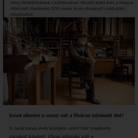
réteg életfeltételeinek a jobbításában” (Részlet Bukta Imre a Magyar
Művészeti Akadémián 2015. január 16-án elhangzott székfoglaló
előadásából)
Ennek ellenére is vonzó volt a fővárosi művészeti élet?
A nyolcvanas évek közepén azért már majdnem
mindent lehetett. Olyan időszaka volt a