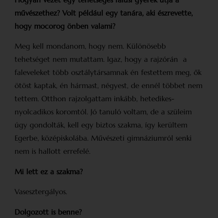
művészethez? Volt például egy tanára, aki észrevette,
hogy mocorog önben valami?
Meg kell mondanom, hogy nem. Különösebb
tehetséget nem mutattam. Igaz, hogy a rajzórán a
faleveleket több osztálytársamnak én festettem meg, ők
ötöst kaptak, én hármast, négyest, de ennél többet nem
tettem. Otthon rajzolgattam inkább, hetedikes-
nyolcadikos koromtól. Jó tanuló voltam, de a szüleim
úgy gondolták, kell egy biztos szakma, így kerültem
Egerbe, középiskolába. Művészeti gimnáziumról senki
nem is hallott errefelé.
Mi lett ez a szakma?
Vasesztergályos.
Dolgozott is benne?