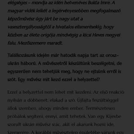
elégséges – mondja az idén hetvenéves Bukta Imre. A
magyar vidék lelkét a legérvényesebben megfogalmazó
képzőművész úgy járt be nagy utat a
vasesztergályosságtól a hivatalos elismerésekig, hogy
közben az élete origója mindvégig a kicsi Heves megyei
falu, Mezőszemere maradt.
Találkozásunk idején már hatodik napja tart az orosz–
ukrán háború. A művészetről készültünk beszélgetni, de
egyszerűen nem tehetjük meg, hogy ne ejtsünk erről
is
szót. Egy művész mit kezd ezzel a hely
zettel?
Ezzel a helyzettel nem lehet mit kezdeni. Az első reakció
nyilván a döbbenet, elakad a szó. Újfajta feszültséggel
állok szemben, ahogy minden ember. Természetesen
próbálok segíteni, ennyi, amit tehetek. Van egy Kijevbe
szorult ukrán művész srác, akit el akarunk hozni ide,
Szemerére. A korábbi művésztelep épületébe várunk egy