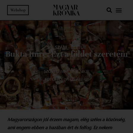
Webshop
95. SZÁM
-
ÉLETÚT
Bukta Imre: Ezt a földet szeretem
SZÖVEG:
BENCSIK GÁBOR
FOTÓ:
FÖLDHÁZI ÁRPÁD
Magyarországon jól érzem magam, elég széles a közönség,
ami engem ebben a hazában ért és felfog. Ez nekem