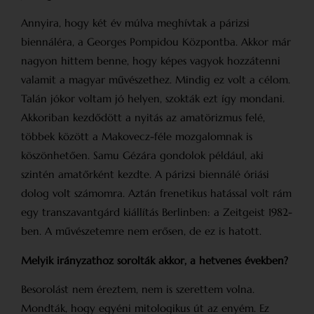
Annyira, hogy két év múlva meghívtak a párizsi
biennáléra, a Georges Pompidou Központba. Akkor már
nagyon hittem benne, hogy képes vagyok hozzátenni
valamit a magyar művészethez. Mindig ez volt a célom.
Talán jókor voltam jó helyen, szokták ezt így mondani.
Akkoriban kezdődött a nyitás az amatörizmus felé,
többek között a Makovecz-féle mozgalomnak is
köszönhetően. Samu Gézára gondolok például, aki
szintén amatőrként kezdte. A párizsi biennálé óriási
dolog volt számomra. Aztán frenetikus hatással volt rám
egy transzavantgárd kiállítás Berlinben: a Zeitgeist 1982-
ben. A művészetemre nem erősen, de ez is hatott.
Melyik irányzathoz sorolták akkor, a hetvenes években?
Besorolást nem éreztem, nem is szerettem volna.
Mondták, hogy egyéni mitologikus út az enyém. Ez