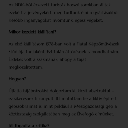
Az NDK-ból érkezett turisták hosszú sorokban álltak
ezekért a jelvényekért, meg tudtunk élni a gyártásukból.
Később inganyagokat nyomtunk, egész végeket.
Mikor kezdett kiállítani?
Az első kiállításom 1978-ban volt a Fiatal Képzőművészek
Stúdiója tagjaként. Ezt talán áttörésnek is mondhatnám.
Érdekes volt a szakmának, ahogy a tájat
megközelítettem.
Hogyan?
Újfajta tájábrázolást dolgoztam ki, kicsit absztraktul –
ez sikeresnek bizonyult. Itt mutattam be a fiktív épített
gépszobraimat is, mint például a Mezőgazdasági gép a
köztisztaság szolgálatában meg az Élvefogó címűeket.
Jól fogadta a kritika?