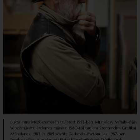
Bukta Imre Mezőszemerén született 1952-ben. Munkácsy Mihály-díjas
képzőművész, érdemes művész. 1980-tól tagja a Szentendrei Grafikai
Műhelynek. 1982 és 1985 között Derkovits-ösztöndíjas. 1987-ben
Smohay-díjas. A budapesti Fiatal Képzőművészek Stúdiójának