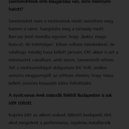
Szentendrének erős kisugárzása van, önre mennyire
hatott?
Szentendrét nem a motívumok miatt szerettem meg,
hanem a város hangulata meg a társaság miatt.
Barcsay Jenő mondta egyszer, hogy „Bukta, maga
huncut, de tehetséges”. Jóban voltam mindenkivel, de
valahogy mindig haza kellett járnom. Ott akkor is azt a
művészetet csináltam, amit innen, Szemeréről vittem.
Azt a motívumvilágot dolgoztam föl. Volt, amikor
annyira meggyengült az otthoni élmény, hogy vissza
kellett jönnöm hosszabb időre feltöltődni.
A nyolcvanas évek második felétől Buda­pesten is sok
időt töltött.
Kapóra jött az akkori szabad, lüktető budapesti élet,
ahol megjelent a performansz, izgalmas installációk