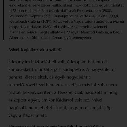
elnökeként és rendszeres kiállítójaként működött. Első egyéni tárlatát
1978-ban rendezte. Fontosabb kiállításai: Ernst Múzeum (1988),
Szentendrei Képtár (1993), Dunaújváros és Várfok 14 Galéria (1999),
Kieselbach Galéria (2019). Részt vett a Vajda Lajos Stúdió és a Mamű
csoportos tárlatain. 1980-tól többször szerepelt a velencei
biennálén. Művei megtalálhatók a Magyar Nemzeti Galéria, a bécsi
Albertina és több hazai múzeum gyűjteményében
Mivel foglalkoztak a szülei?
Édesanyám háztartásbeli volt, édesapám betanított
kőművesként munkába járt Budapestre. A nagyszüleim
paraszti életet éltek, az egyik nagyapám a
termelőszövetkezetben szekerezett, a másikat soha nem
tudták bekényszeríteni a téeszbe. Csak bagózott mindig,
és köpött egyet, amikor Kádárról volt szó. Mivel
bagózott, nem lehetett tudni, hogy most amiatt köp
vagy a Kádár miatt.
Hogyan vezet egy tehetséges falusi gyerek útja a