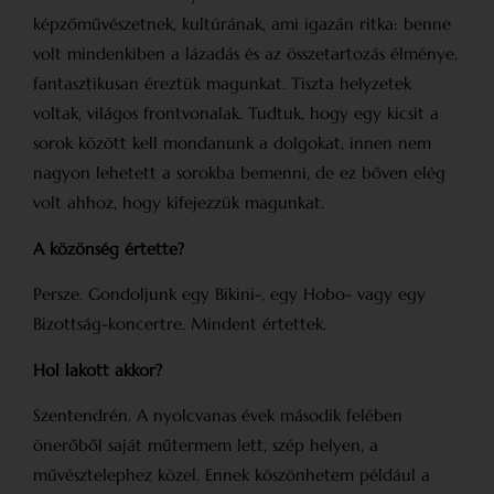
képzőművészetnek, kultúrának, ami igazán ritka: benne
volt mindenkiben a lázadás és az összetartozás élménye,
fantasztikusan éreztük magunkat. Tiszta helyzetek
voltak, világos frontvonalak. Tudtuk, hogy egy kicsit a
sorok között kell mondanunk a dolgokat, innen nem
nagyon lehetett a sorokba bemenni, de ez bőven elég
volt ahhoz, hogy kifejezzük magunkat.
A közönség értette?
Persze. Gondoljunk egy Bikini-, egy Hobo- vagy egy
Bizottság-koncertre. Mindent értettek.
Hol lakott akkor?
Szentendrén. A nyolcvanas évek második felében
önerőből saját műtermem lett, szép helyen, a
művésztelephez közel. Ennek köszönhetem például a