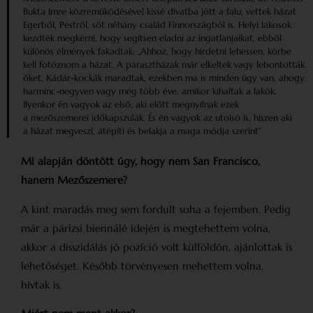
Bukta Imre közreműködésével kissé divatba jött a falu, vettek házat
Egerből, Pestről, sőt néhány család Finnországból is. Helyi lakosok
kezdték megkérni, hogy segítsen eladni az ingatlanjaikat, ebből
különös élmények fakadtak: „Ahhoz, hogy hirdetni lehessen, körbe
kell fotóznom a házat. A parasztházak már elkeltek vagy lebontották
őket, Kádár-kockák maradtak, ezekben ma is minden úgy van, ahogy
harminc-negyven vagy még több éve, amikor kihaltak a lakók.
Ilyenkor én vagyok az első, aki előtt megnyílnak ezek
a mezőszemerei időkapszulák. És én vagyok az utolsó is, hiszen aki
a házat megveszi, átépíti és belakja a maga módja szerint”
Mi alapján döntött úgy, hogy nem San Francisco,
hanem Mezőszemere?
A kint maradás meg sem fordult soha a fejemben. Pedig
már a párizsi biennálé idején is megtehettem volna,
akkor a disszidálás jó pozíció volt külföldön, ajánlottak is
lehetőséget. Később törvényesen mehettem volna,
hívtak is.