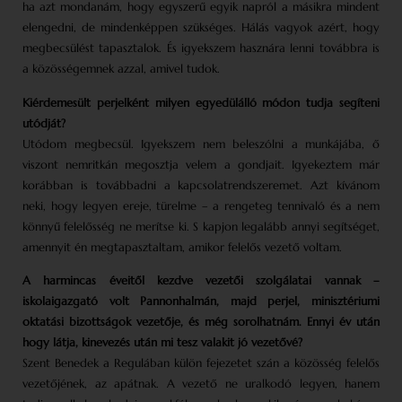
ha azt mondanám, hogy egyszerű egyik napról a másikra mindent
elengedni, de mindenképpen szükséges. Hálás vagyok azért, hogy
megbecsülést tapasztalok. És igyekszem hasznára lenni továbbra is
a közösségemnek azzal, amivel tudok.
Kiérdemesült perjelként milyen egyedülálló módon tudja segíteni
utódját?
Utódom megbecsül. Igyekszem nem beleszólni a munkájába, ő
viszont nemritkán megosztja velem a gondjait. Igyekeztem már
korábban is továbbadni a kapcsolatrendszeremet. Azt kívánom
neki, hogy legyen ereje, türelme – a rengeteg tennivaló és a nem
könnyű felelősség ne merítse ki. S kapjon legalább annyi segítséget,
amennyit én megtapasztaltam, amikor felelős vezető voltam.
A harmincas éveitől kezdve vezetői szolgálatai vannak –
iskolaigazgató volt Pannonhalmán, majd perjel, minisztériumi
oktatási bizottságok vezetője, és még sorolhatnám. Ennyi év után
hogy látja, kinevezés után mi tesz valakit jó vezetővé?
Szent Benedek a Regulában külön fejezetet szán a közösség felelős
vezetőjének, az apátnak. A vezető ne uralkodó legyen, hanem