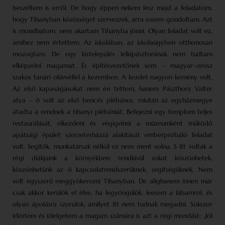
beszéltem is erről. De hogy éppen nekem lesz majd a feladatom,
hogy Tihanyban közösséget szervezzek, arra sosem gondoltam. Azt
is mondhatom, nem akartam Tihanyba jönni. Olyan feladat volt ez,
amihez nem értettem. Az iskolában, az iskolaügyben otthonosan
mozogtam. De egy kistelepülés lelkipásztorának nem tudtam
elképzelni magamat. És építésvezetőnek sem – magyar–orosz
szakos tanári oklevéllel a kezemben. A kezdet nagyon kemény volt.
Az első kapavágásokat nem én tettem, hanem Pászthory Valter
atya – ő volt az első bencés plébános, miután az egyházmegye
átadta a rendnek a tihanyi plébániát. Befejezni egy templom teljes
restaurálását, elkezdeni és végigvinni a múzeumként működő
apátsági épület szerzetesházzá alakítását emberpróbáló feladat
volt. Segítők, munkatársak nélkül ez nem ment volna. S itt voltak a
régi diákjaink a környékben: rendkívül sokat köszönhetek,
köszönhetünk az ő kapcsolatrendszerüknek, segítségüknek. Nem
volt egyszerű meggyökerezni Tihanyban. De alighanem innen már
csak akkor kerülök el élve, ha legyöngülök, leesem a lábamról, és
olyan ápolásra szorulok, amilyet itt nem tudnak megadni. Sokszor
idéztem és ízlelgetem a magam számára is azt a régi mondást: „Jól