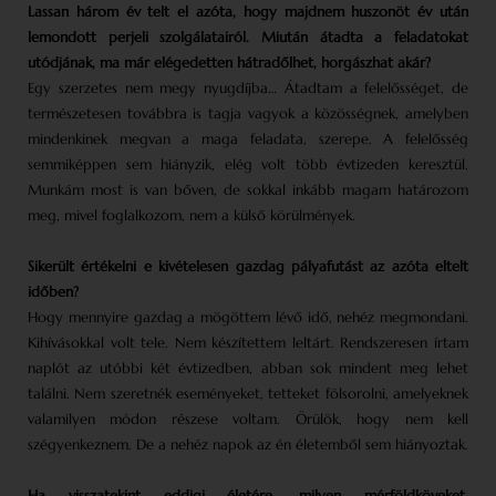
Lassan három év telt el azóta, hogy majdnem huszonöt év után
lemondott perjeli szolgálatairól. Miután átadta a feladatokat
utódjának, ma már elégedetten hátradőlhet, horgászhat akár?
Egy szerzetes nem megy nyugdíjba… Átadtam a felelősséget, de
természetesen továbbra is tagja vagyok a közösségnek, amelyben
mindenkinek megvan a maga feladata, szerepe. A felelősség
semmiképpen sem hiányzik, elég volt több évtizeden keresztül.
Munkám most is van bőven, de sokkal inkább magam határozom
meg, mivel foglalkozom, nem a külső körülmények.
Sikerült értékelni e kivételesen gazdag pályafutást az azóta eltelt
időben?
Hogy mennyire gazdag a mögöttem lévő idő, nehéz megmondani.
Kihívásokkal volt tele. Nem készítettem leltárt. Rendszeresen írtam
naplót az utóbbi két évtizedben, abban sok mindent meg lehet
találni. Nem szeretnék eseményeket, tetteket fölsorolni, amelyeknek
valamilyen módon részese voltam. Örülök, hogy nem kell
szégyenkeznem. De a nehéz napok az én életemből sem hiányoztak.
Ha visszatekint eddigi életére, milyen mérföldköveket,