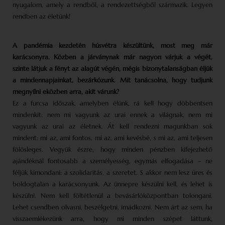
nyugalom, amely a rendből, a rendezettségből származik. Legyen
rendben az életünk!
A pandémia kezdetén húsvétra készültünk, most meg már
karácsonyra. Közben a járványnak már nagyon várjuk a végét,
szinte látjuk a fényt az alagút végén, mégis bizonytalanságban éljük
a mindennapjainkat, bezárkózunk. Mit tanácsolna, hogy tudjunk
megnyílni eközben arra, akit várunk?
Ez a furcsa időszak, amelyben élünk, rá kell hogy döbbentsen
mindenkit: nem mi vagyunk az urai ennek a világnak, nem mi
vagyunk az urai az életnek. Át kell rendezni magunkban sok
mindent: mi az, ami fontos, mi az, ami kevésbé, s mi az, ami teljesen
fölösleges. Vegyük észre, hogy minden pénzben kifejezhető
ajándéknál fontosabb a személyesség, egymás elfogadása – ne
féljük kimondani: a szolidaritás, a szeretet. S akkor nem lesz üres és
boldogtalan a karácsonyunk. Az ünnepre készülni kell, és lehet is
készülni. Nem kell föltétlenül a bevásárlóközpontban tolongani.
Lehet csendben olvasni, beszélgetni, imádkozni. Nem árt az sem, ha
visszaemlékezünk arra, hogy mi minden szépet láttunk,