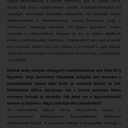
tudjon alkalmazkodni a sokféle emberhez, akik rá vannak bízva.
Tudnia kell, hogy minden ember esendő. A különbözőségből kell
egységet, közösséget formálnia, integrálnia. Ne gondolja magát
mindenhatónak és mindentudónak. Legyen bátorsága, hogy a
felelősséget megossza másokkal. Ne legyen gyanakvó. Tudjon
megbízni a rábízottakban. Nagyon jó, ha az ember találkozik
életében példaképekkel, mintákkal. Mindamellett nem szabad senkit
sem utánozni, hanem meg kell találnia a vezetőnek a saját stílusát,
amelyből semmiképpen sem hiányozhat az emberség, a szolidaritás,
a megértés.
Krisztus király ünnepén elhangzott szentbeszédében arra hívta fel a
figyelmet, hogy keresztényi feladatunk szolgálni, nem kivonulva a
társadalomból, hanem jelen lévén az emberek között; ha kell,
közfeladatot ellátva alázatosan. Ám a bencés szerzetesi léthez
szervesen tartozik az elvonulás. Mit jelent ma a hagyományokat
követve és közben a világra nyitottan élni szerzetesként?
Az embereknek sokszor furcsa elképzeléseik vannak a
szerzetességről. Életidegennek, korszerűtlennek, élhetetlen
életformának tartják. A szerzetesi életnek a lényegéhez tartozik a