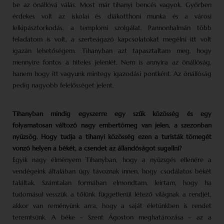
be az önállóvá válás. Most már tihanyi bencés vagyok. Győrben
érdekes volt az iskolai és diákotthoni munka és a városi
lelkipásztorkodás, a templomi szolgálat. Pannonhalmán több
feladatom is volt, a szerteágazó kapcsolatokat megélni itt volt
igazán lehetőségem. Tihanyban azt tapasztaltam meg, hogy
mennyire fontos a hiteles jelenlét. Nem is annyira az önállóság,
hanem hogy itt vagyunk mintegy igazodási pontként. Az önállóság
pedig nagyobb felelősséget jelent.
Tihanyban mindig egyszerre egy szűk közösség és egy
folyamatosan változó nagy embertömeg van jelen, a szezonban
nyüzsög. Hogy tudja a tihanyi közösség ezen a turisták tömegét
vonzó helyen a békét, a csendet az állandóságot sugallni?
Egyik nagy élményem Tihanyban, hogy a nyüzsgés ellenére a
vendégeink általában úgy távoznak innen, hogy csodálatos békét
találtak. Számtalan formában elmondtam, leírtam, hogy ha
tudomásul vesszük a tőlünk függetlenül létező világnak a rendjét,
akkor van reményünk arra, hogy a saját életünkben is rendet
teremtsünk. A béke – Szent Ágoston meghatározása – az a