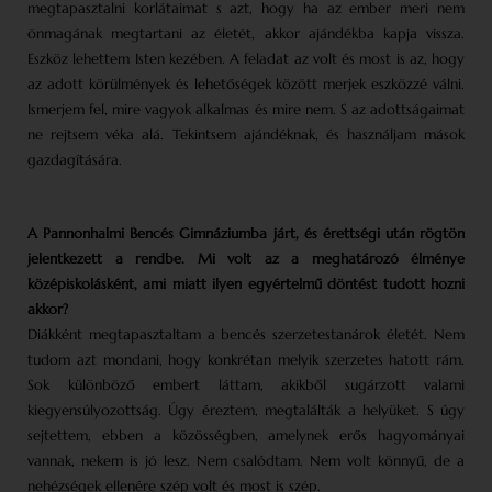
megtapasztalni korlátaimat s azt, hogy ha az ember meri nem
önmagának megtartani az életét, akkor ajándékba kapja vissza.
Eszköz lehettem Isten kezében. A feladat az volt és most is az, hogy
az adott körülmények és lehetőségek között merjek eszközzé válni.
Ismerjem fel, mire vagyok alkalmas és mire nem. S az adottságaimat
ne rejtsem véka alá. Tekintsem ajándéknak, és használjam mások
gazdagítására.
A Pannonhalmi Bencés Gimnáziumba járt, és érettségi után rögtön
jelentkezett a rendbe. Mi volt az a meghatározó élménye
középiskolásként, ami miatt ilyen egyértelmű döntést tudott hozni
akkor?
Diákként megtapasztaltam a bencés szerzetestanárok életét. Nem
tudom azt mondani, hogy konkrétan melyik szerzetes hatott rám.
Sok különböző embert láttam, akikből sugárzott valami
kiegyensúlyozottság. Úgy éreztem, megtalálták a helyüket. S úgy
sejtettem, ebben a közösségben, amelynek erős hagyományai
vannak, nekem is jó lesz. Nem csalódtam. Nem volt könnyű, de a
nehézségek ellenére szép volt és most is szép.