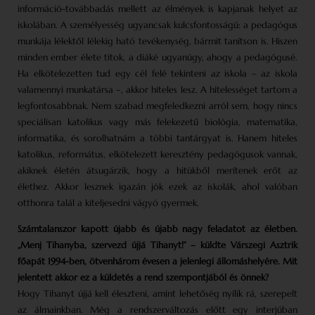
információ-továbbadás mellett az élmények is kapjanak helyet az
iskolában. A személyesség ugyancsak kulcsfontosságú: a pedagógus
munkája lélektől lélekig ható tevékenység, bármit tanítson is. Hiszen
minden ember élete titok, a diáké ugyanúgy, ahogy a pedagógusé.
Ha elkötelezetten tud egy cél felé tekinteni az iskola – az iskola
valamennyi munkatársa –, akkor hiteles lesz. A hitelességet tartom a
legfontosabbnak. Nem szabad megfeledkezni arról sem, hogy nincs
speciálisan katolikus vagy más felekezetű biológia, matematika,
informatika, és sorolhatnám a többi tantárgyat is. Hanem hiteles
katolikus, református, elkötelezett keresztény pedagógusok vannak,
akiknek életén átsugárzik, hogy a hitükből merítenek erőt az
élethez. Akkor lesznek igazán jók ezek az iskolák, ahol valóban
otthonra talál a kiteljesedni vágyó gyermek.
Számtalanszor kapott újabb és újabb nagy feladatot az életben.
„Menj Tihanyba, szervezd újjá Tihanyt!” – küldte Várszegi Asztrik
főapát 1994-ben, ötvenhárom évesen a jelenlegi állomáshelyére. Mit
jelentett akkor ez a küldetés a rend szempontjából és önnek?
Hogy Tihanyt újjá kell éleszteni, amint lehetőség nyílik rá, szerepelt
az álmainkban. Még a rendszerváltozás előtt egy interjúban