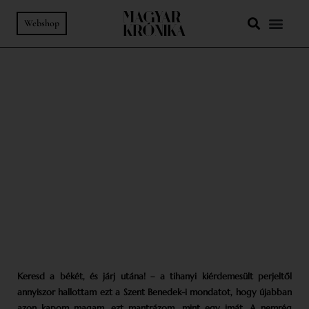
Webshop
79. SZÁM
-
ÉLETÚT
Eszköz lehettem Isten kezében
KORZENSZKY RICHÁRD OSB AZ IMÁRÓL, A MUNKÁRÓL ÉS AZ
ÜNNEPRŐL
SZÖVEG:
TÁBORI KÁLMÁN
FOTÓ:
FÖLDHÁZI ÁRPÁD
Keresd a békét, és járj utána! – a tihanyi kiérdemesült perjeltől
annyiszor hallottam ezt a Szent Benedek-i mondatot, hogy újabban
azon kapom magam, ezt mantrázom, mint egy imát. A nemrég