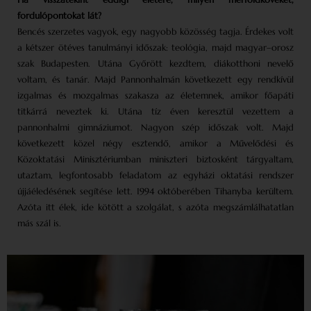
fordulópontokat lát?
Bencés szerzetes vagyok, egy nagyobb közösség tagja. Érdekes volt
a kétszer ötéves tanulmányi időszak: teológia, majd magyar–orosz
szak Budapesten. Utána Győrött kezdtem, diákotthoni nevelő
voltam, és tanár. Majd Pannonhalmán következett egy rendkívül
izgalmas és mozgalmas szakasza az életemnek, amikor főapáti
titkárrá neveztek ki. Utána tíz éven keresztül vezettem a
pannonhalmi gimnáziumot. Nagyon szép időszak volt. Majd
következett közel négy esztendő, amikor a Művelődési és
Közoktatási Minisztériumban miniszteri biztosként tárgyaltam,
utaztam, legfontosabb feladatom az egyházi oktatási rendszer
újjáéledésének segítése lett. 1994 októberében Tihanyba kerültem.
Azóta itt élek, ide kötött a szolgálat, s azóta megszámlálhatatlan
más szál is.