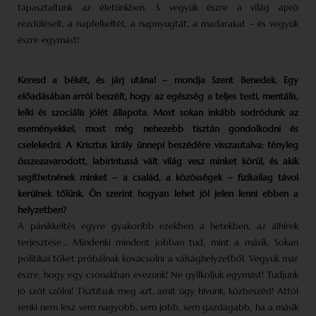
tapasztaltunk az életünkben. S vegyük észre a világ apró
rezdüléseit, a napfelkeltét, a napnyugtát, a madarakat – és vegyük
észre egymást!
Keresd a békét, és járj utána! – mondja Szent Benedek. Egy
előadásában arról beszélt, hogy az egészség a teljes testi, mentális,
lelki és szociális jólét állapota. Most sokan inkább sodródunk az
eseményekkel, most még nehezebb tisztán gondolkodni és
cselekedni. A Krisztus király ünnepi beszédére visszautalva: tényleg
összezavarodott, labirintussá vált világ vesz minket körül, és akik
segíthetnének minket – a család, a közösségek – fizikailag távol
kerülnek tőlünk. Ön szerint hogyan lehet jól jelen lenni ebben a
helyzetben?
A pánikkeltés egyre gyakoribb ezekben a hetekben, az álhírek
terjesztése… Mindenki mindent jobban tud, mint a másik. Sokan
politikai tőkét próbálnak kovácsolni a válsághelyzetből. Vegyük már
észre, hogy egy csónakban evezünk! Ne gyilkoljuk egymást! Tudjunk
jó szót szólni! Tisztítsuk meg azt, amit úgy hívunk, közbeszéd! Attól
senki nem lesz sem nagyobb, sem jobb, sem gazdagabb, ha a másik