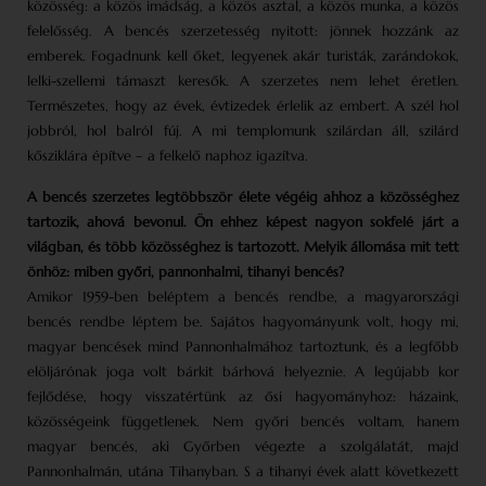
közösség: a közös imádság, a közös asztal, a közös munka, a közös
felelősség. A bencés szerzetesség nyitott: jönnek hozzánk az
emberek. Fogadnunk kell őket, legyenek akár turisták, zarándokok,
lelki-szellemi támaszt keresők. A szerzetes nem lehet éretlen.
Természetes, hogy az évek, évtizedek érlelik az embert. A szél hol
jobbról, hol balról fúj. A mi templomunk szilárdan áll, szilárd
kősziklára építve – a felkelő naphoz igazítva.
A bencés szerzetes legtöbbször élete végéig ahhoz a közösséghez
tartozik, ahová bevonul. Ön ehhez képest nagyon sokfelé járt a
világban, és több közösséghez is tartozott. Melyik állomása mit tett
önhöz: miben győri, pannonhalmi, tihanyi bencés?
Amikor 1959-ben beléptem a bencés rendbe, a magyarországi
bencés rendbe léptem be. Sajátos hagyományunk volt, hogy mi,
magyar bencések mind Pannonhalmához tartoztunk, és a legfőbb
elöljárónak joga volt bárkit bárhová helyeznie. A legújabb kor
fejlődése, hogy visszatértünk az ősi hagyományhoz: házaink,
közösségeink függetlenek. Nem győri bencés voltam, hanem
magyar bencés, aki Győrben végezte a szolgálatát, majd
Pannonhalmán, utána Tihanyban. S a tihanyi évek alatt következett