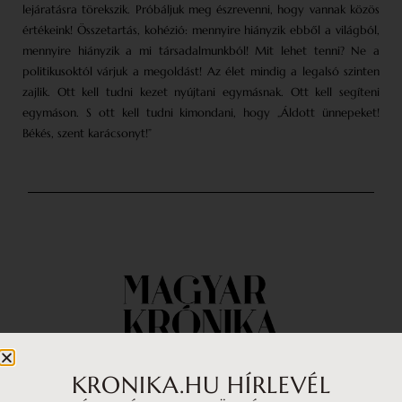
lejáratásra törekszik. Próbáljuk meg észrevenni, hogy vannak közös
értékeink! Összetartás, kohézió: mennyire hiányzik ebből a világból,
mennyire hiányzik a mi társadalmunkból! Mit lehet tenni? Ne a
politikusoktól várjuk a megoldást! Az élet mindig a legalsó szinten
zajlik. Ott kell tudni kezet nyújtani egymásnak. Ott kell segíteni
egymáson. S ott kell tudni kimondani, hogy „Áldott ünnepeket!
Békés, szent karácsonyt!”
KRONIKA.HU HÍRLEVÉL