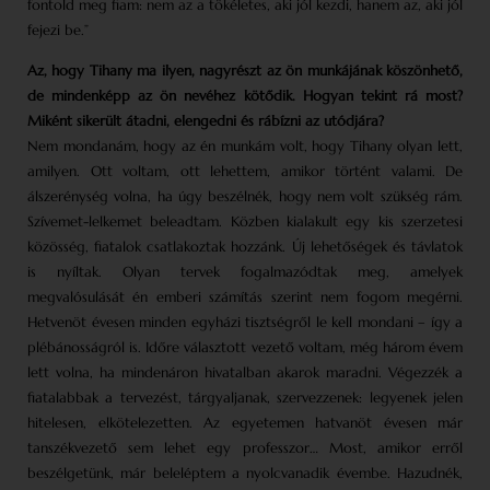
fontold meg fiam: nem az a tökéletes, aki jól kezdi, hanem az, aki jól
fejezi be.”
Az, hogy Tihany ma ilyen, nagyrészt az ön munkájának köszönhető,
de mindenképp az ön nevéhez kötődik. Hogyan tekint rá most?
Miként sikerült átadni, elengedni és rábízni az utódjára?
Nem mondanám, hogy az én munkám volt, hogy Tihany olyan lett,
amilyen. Ott voltam, ott lehettem, amikor történt valami. De
álszerénység volna, ha úgy beszélnék, hogy nem volt szükség rám.
Szívemet-lelkemet beleadtam. Közben kialakult egy kis szerzetesi
közösség, fiatalok csatlakoztak hozzánk. Új lehetőségek és távlatok
is nyíltak. Olyan tervek fogalmazódtak meg, amelyek
megvalósulását én emberi számítás szerint nem fogom megérni.
Hetvenöt évesen minden egyházi tisztségről le kell mondani – így a
plébánosságról is. Időre választott vezető voltam, még három évem
lett volna, ha mindenáron hivatalban akarok maradni. Végezzék a
fiatalabbak a tervezést, tárgyaljanak, szervezzenek: legyenek jelen
hitelesen, elkötelezetten. Az egyetemen hatvanöt évesen már
tanszékvezető sem lehet egy professzor… Most, amikor erről
beszélgetünk, már beleléptem a nyolcvanadik évembe. Hazudnék,