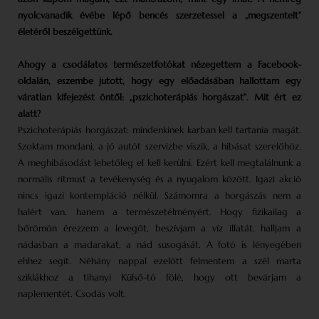
nyolcvanadik évébe lépő bencés szerzetessel a „megszentelt”
életéről beszélgettünk.
Ahogy a csodálatos természetfotókat nézegettem a Facebook-
oldalán, eszembe jutott, hogy egy előadásában hallottam egy
váratlan kifejezést öntől: „pszichoterápiás horgászat”. Mit ért ez
alatt?
Pszichoterápiás horgászat: mindenkinek karban kell tartania magát.
Szoktam mondani, a jó autót szervizbe viszik, a hibásat szerelőhöz.
A meghibásodást lehetőleg el kell kerülni. Ezért kell megtalálnunk a
normális ritmust a tevékenység és a nyugalom között. Igazi akció
nincs igazi kontempláció nélkül. Számomra a horgászás nem a
halért van, hanem a természetélményért. Hogy fizikailag a
bőrömön érezzem a levegőt, beszívjam a víz illatát, halljam a
nádasban a madarakat, a nád susogását. A fotó is lényegében
ehhez segít. Néhány nappal ezelőtt felmentem a szél marta
sziklákhoz a tihanyi Külső-tó fölé, hogy ott bevárjam a
naplementét. Csodás volt.