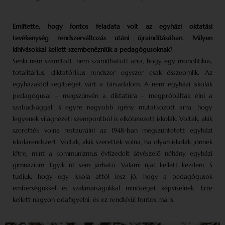
Említette, hogy fontos feladata volt az egyházi oktatási
tevékenység rendszerváltozás utáni újraindításában. Milyen
kihívásokkal kellett szembenézniük a pedagógusoknak?
Senki nem számított, nem számíthatott arra, hogy egy monolitikus,
totalitárius, diktatórikus rendszer egyszer csak összeomlik. Az
egyházaktól segítséget várt a társadalom. A nem egyházi iskolák
pedagógusai – megszűnvén a diktatúra – megpróbáltak élni a
szabadsággal. S egyre nagyobb igény mutatkozott arra, hogy
legyenek világnézeti szempontból is elkötelezett iskolák. Voltak, akik
szerették volna restaurálni az 1948-ban megszüntetett egyházi
iskolarendszert. Voltak, akik szerették volna, ha olyan iskolák jönnek
létre, mint a kommunizmus évtizedeit átvészelő néhány egyházi
gimnázium. Egyik út sem járható. Valami újat kellett kezdeni. S
tudjuk, hogy egy iskola attól lesz jó, hogy a pedagógusok
emberségükkel és szakmaiságukkal minőséget képviselnek. Erre
kellett nagyon odafigyelni, és ez rendkívül fontos ma is.