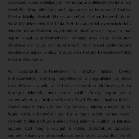
cselekszel, hamar cselekedjed.”
Az unitárius emlékezet szerint a nép
követelte Dávid elítélését, amit ugyancsak párhuzamba állíthattak
Krisztus kihallgatásával: „Ha ezt az embert életben hagyod, téged,
dicső fejedelem, mindkét tábla őrét, feleségeddel, gyermekeiddel s
minden maradékaiddal egyetemben hivatásunknál fogva a mai
napon annak a rettenthetetlen bírónak, ama Jézus Krisztusnak
ítélőszéke elé hívunk, akit ez káromolt.” Ez a jelenet szinte pontos
megfelelője annak, amikor a zsidó nép Pilátust belekényszerítette
Krisztus elítélésébe.
Az unitáriusok történetében a Krisztus halálát követő
természetfeletti sötétség megfelelőjét is megtaláljuk az ítélet
kihirdetésekor, amely a leírtakkal ellentétben élethosszig tartó
fogságot jelentett, nem pedig halált. „Amely napon ezt a
szerencsétlen, de örök emlékezetű Dávid Ferencet halálra ítélték,
Gyulafehérvárt fényes délben úgy látszott, mintha a napot gyűrű
fogná körül, s környékén egy tűz a másik tűzzel csapna össze
.”
Hasonló bibliai párhuzam jelenik meg akkor is, amikor „a katonák
egymás közt még a kalapját is sokáig dobálták és taposták,
mígnem valamelyik nikodémita azt neki ismét visszaadta”. Az itt