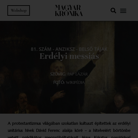
Webshop
81. SZÁM
-
ANZIKSZ
-
BELSŐ TÁJAK
Erdélyi messiás
SZÖVEG:
PAP LÁZÁR
FOTÓ:
WIKIPÉDIA
A protestantizmus világában szokatlan kultuszt építettek az erdélyi
unitárius hívek Dávid Ferenc alakja köré – a hitelveiért börtönbe
vetett prédikátor megpróbáltatásait Jézus Krisztus passiójával