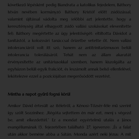
következő lépésként pedig Biandrata a katolikus fejedelem, Báthory
István nevében kormányzó Báthory Kristóf előtt zsidózással,
valamint újítással vádolta meg (előbbi azt jelentette, hogy a
kereszténység által elhagyott zsidó vallási szokásokat elevenítette
fel). Báthory megértette az ügy jelentőségét: eltiltotta Dávidot a
tanítástól, a kolozsvári tanáccsal őrizetbe vetette őt. Nem vallási
intoleranciáról volt itt szó, hanem az antitrinitarizmuson belüli
intolerancia tolerálásáról. Tehát nem az állam akaratát
érvényesítette az unitáriusokkal szemben, hanem kiszolgálta az
egyházon belüli egyik frakciót, és leszámolt annak belső ellenfelével,
lekötelezve ezzel a pozíciójában megerősödött vezetést.
Mintha a napot gyűrű fogná körül
Amikor Dávid értesült az ítéletről, a Kénosi–Tőzsér-féle mű szerint
így szólt Sozzinihez: „Régóta sejtettem én már ezt, menj s végezd
be, amit elkezdettél.” Ez a mondat egyértelmű utalás a János
evangéliumának 13. fejezetében található 27. igeversre: „És a falat
után akkor beméne abba a Sátán. Monda azért neki Jézus: A mit