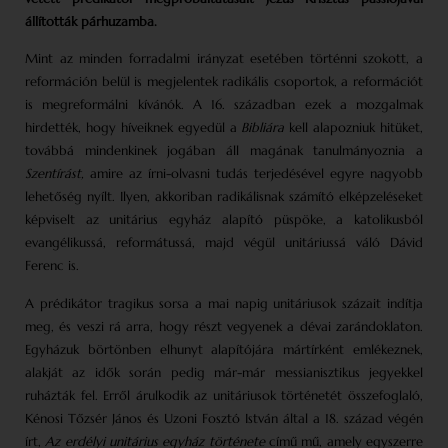
állították párhuzamba.
Mint az minden forradalmi irányzat esetében történni szokott, a
reformáción belül is megjelentek radikális csoportok, a reformációt
is megreformálni kívánók. A 16. században ezek a mozgalmak
hirdették, hogy híveiknek egyedül a
Bibliára
kell alapozniuk hitüket,
továbbá mindenkinek jogában áll magának tanulmányoznia a
Szentírást,
amire az írni-olvasni tudás terjedésével egyre nagyobb
lehetőség nyílt. Ilyen, akkoriban radikálisnak számító elképzeléseket
képviselt az unitárius egyház alapító püspöke, a katolikusból
evangélikussá, reformátussá, majd végül unitáriussá váló Dávid
Ferenc is.
A prédikátor tragikus sorsa a mai napig unitáriusok százait indítja
meg, és veszi rá arra, hogy részt vegyenek a dévai zarándoklaton.
Egyházuk börtönben elhunyt alapítójára mártírként emlékeznek,
alakját az idők során pedig már-már messianisztikus jegyekkel
ruházták fel. Erről árulkodik az unitáriusok történetét összefoglaló,
Kénosi Tőzsér János és Uzoni Fosztó István által a 18. század végén
írt,
Az erdélyi unitárius egyház története
című mű, amely egyszerre