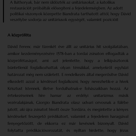
A Báthoryak, bár nem üldözték az unitáriusokat, a katolikus
restaurációt próbálták elősegíteni a fejedelemségben. Az adott
politikai viszonyok közepette Biandrata tarthatott attól, hogy Dávid
veszélybe sodorja az unitáriusok egységét, valamint pozícióit
A közpróféta
Dávid Ferenc már tizenkét éve állt az unitárius hit szolgálatában,
amikor kezdeményezésére 1578-ban a tordai zsinaton elfogadták a
közprófétaságot, ami azt jelentette, hogy a lelkipásztorok
büntetlenül foglalkozhattak olyan témákkal, amelyekről egyházi
határozat még nem született. E rendelkezés által megerősítve Dávid
elkezdett azzal a kérdéssel foglalkozni, hogy nevezhetik-e a hívek
Krisztust Istennek, illetve fordulhatnak-e fohászaikban hozzá. Az
értekezéseinek híre hamar az erdélyi unitarizmus másik
vezéralakjának, Giorgio Biandrata olasz udvari orvosnak a fülébe
jutott, aki újra zsinatot hívott össze Tordára, és megintette a kényes
kérdéseket feszegető prédikátort, valamint a fejedelem haragjával
fenyegetőzött, de ekkorra ez már kevésnek bizonyult. Dávid
folytatta prédikációsorozatát, és nyíltan hirdette, hogy Jézus