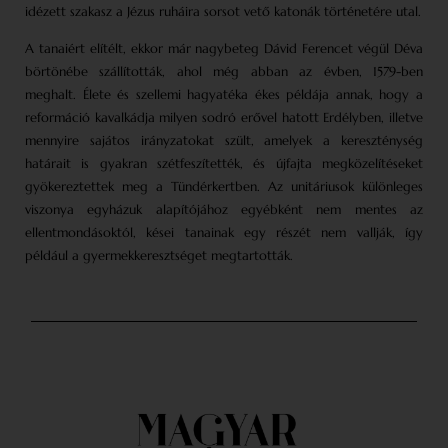
idézett szakasz a Jézus ruháira sorsot vető katonák történetére utal.
A tanaiért elítélt, ekkor már nagybeteg Dávid Ferencet végül Déva
börtönébe szállították, ahol még abban az évben, 1579-ben
meghalt. Élete és szellemi hagyatéka ékes példája annak, hogy a
reformáció kavalkádja milyen sodró erővel hatott Erdélyben, illetve
mennyire sajátos irányzatokat szült, amelyek a kereszténység
határait is gyakran szétfeszítették, és újfajta megközelítéseket
gyökereztettek meg a Tündérkertben. Az unitáriusok különleges
viszonya egyházuk alapítójához egyébként nem mentes az
ellentmondásoktól, kései tanainak egy részét nem vallják, így
például a gyermekkeresztséget megtartották.