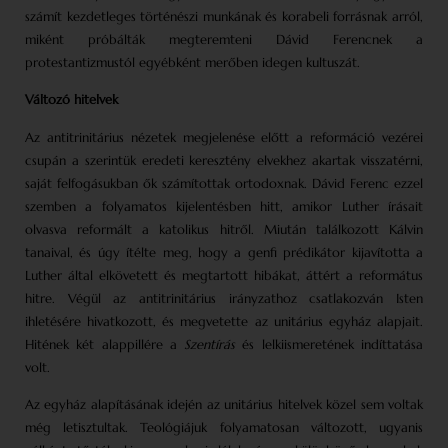
számít kezdetleges történészi munkának és korabeli forrásnak arról,
miként próbálták megteremteni Dávid Ferencnek a
protestantizmustól egyébként merőben idegen kultuszát.
Változó hitelvek
Az antitrinitárius nézetek megjelenése előtt a reformáció vezérei
csupán a szerintük eredeti keresztény elvekhez akartak visszatérni,
saját felfogásukban ők számítottak ortodoxnak. Dávid Ferenc ezzel
szemben a folyamatos kijelentésben hitt, amikor Luther írásait
olvasva reformált a katolikus hitről. Miután találkozott Kálvin
tanaival, és úgy ítélte meg, hogy a genfi prédikátor kijavította a
Luther által elkövetett és megtartott hibákat, áttért a református
hitre. Végül az antitrinitárius irányzathoz csatlakozván Isten
ihletésére hivatkozott, és megvetette az unitárius egyház alapjait.
Hitének két alappillére a
Szentírás
és lelkiismeretének indíttatása
volt.
Az egyház alapításának idején az unitárius hitelvek közel sem voltak
még letisztultak. Teológiájuk folyamatosan változott, ugyanis