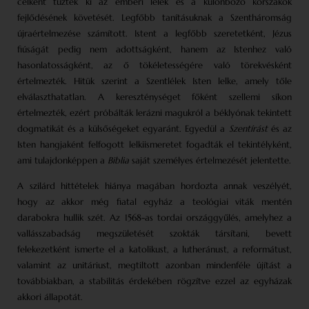
célként tűzték ki az emberi lélek és a különböző korszakok
fejlődésének követését. Legfőbb tanításuknak a Szentháromság
újraértelmezése számított. Istent a legfőbb szeretetként, Jézus
fiúságát pedig nem adottságként, hanem az Istenhez való
hasonlatosságként, az ő tökéletességére való törekvésként
értelmezték. Hitük szerint a Szentlélek Isten lelke, amely tőle
elválaszthatatlan. A kereszténységet főként szellemi síkon
értelmezték, ezért próbálták lerázni magukról a béklyónak tekintett
dogmatikát és a külsőségeket egyaránt. Egyedül a
Szentírást
és az
Isten hangjaként felfogott lelkiismeretet fogadták el tekintélyként,
ami tulajdonképpen a
Biblia
saját személyes értelmezését jelentette.
A szilárd hittételek hiánya magában hordozta annak veszélyét,
hogy az akkor még fiatal egyház a teológiai viták mentén
darabokra hullik szét. Az 1568-as tordai országgyűlés, amelyhez a
vallásszabadság megszületését szokták társítani, bevett
felekezetként ismerte el a katolikust, a lutheránust, a reformátust,
valamint az unitáriust, megtiltott azonban mindenféle újítást a
továbbiakban, a stabilitás érdekében rögzítve ezzel az egyházak
akkori állapotát.