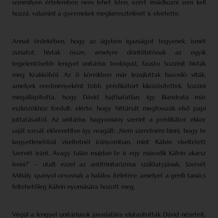
semmilyen értelemben nem lehet Isten, ezért imádkozni sem kell
hozzá, valamint a gyermekek megkeresztelését is elvetette.
Annak érdekében, hogy az ügyben igazságot tegyenek, ismét
zsinatot hívtak össze, amelyre döntőbírónak az egyik
legjelentősebb lengyel unitárius teológust, Fausto Sozzinit hívták
meg Krakkóból. Az ő köreikben már lezajlottak hasonló viták,
amelyek eredményeként több prédikátort kiközösítettek. Sozzini
megállapította, hogy Dávid hajthatatlan, így Biandrata más
eszközökhöz fordult: elérte, hogy hittársát megfosszák első papi
juttatásaitól. Az unitárius hagyomány szerint a prédikátor ekkor
saját sorsát előrevetítve így reagált: „Nem szeretném hinni, hogy te
kegyetlenebbül viseltetnél irányomban, mint Kálvin viseltetett
Szervét iránt. Avagy talán majdan te is egy második Kálvin akarsz
lenni?” – utalt ezzel az antitrinitarizmus szülőatyjának, Szervét
Mihály spanyol orvosnak a halálos ítéletére, amelyet a genfi tanács
feltehetőleg Kálvin nyomására hozott meg.
Végül a lengyel unitáriusok javaslatára elutasították Dávid nézeteit,