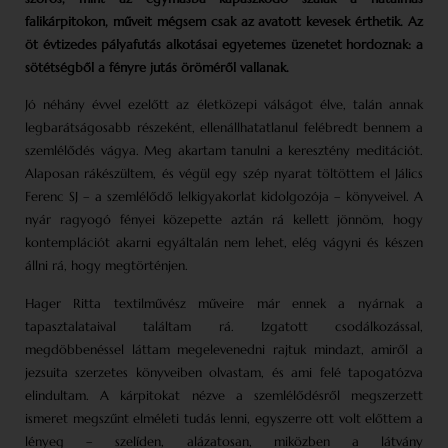
falikárpitokon, műveit mégsem csak az avatott kevesek érthetik. Az
öt évtizedes pályafutás alkotásai egyetemes üzenetet hordoznak: a
sötétségből a fényre jutás öröméről vallanak.
Jó néhány évvel ezelőtt az életközepi válságot élve, talán annak
legbarátságosabb részeként, ellenállhatatlanul felébredt bennem a
szemlélődés vágya. Meg akartam tanulni a keresztény meditációt.
Alaposan rákészültem, és végül egy szép nyarat töltöttem el Jálics
Ferenc SJ – a szemlélődő lelkigyakorlat kidolgozója – könyveivel. A
nyár ragyogó fényei közepette aztán rá kellett jönnöm, hogy
kontemplációt akarni egyáltalán nem lehet, elég vágyni és készen
állni rá, hogy megtörténjen.
Hager Ritta textilművész műveire már ennek a nyárnak a
tapasztalataival találtam rá. Izgatott csodálkozással,
megdöbbenéssel láttam megelevenedni rajtuk mindazt, amiről a
jezsuita szerzetes könyveiben olvastam, és ami felé tapogatózva
elindultam. A kárpitokat nézve a szemlélődésről megszerzett
ismeret megszűnt elméleti tudás lenni, egyszerre ott volt előttem a
lényeg – szelíden, alázatosan, miközben a látvány