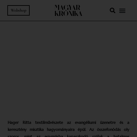
Webshop
83. SZÁM
-
MŰHELY
El nem fogyó tiszta fény:
Hager Ritta művészete
SZÖVEG:
WEISZ TEODÓRA
FOTÓ:
SCHICHMANN BÉLA
Hager Ritta textilművészete az evangéliumi üzenetre és a
keresztény misztika hagyományaira épül. Az összefonódás oly
szoros, mint az egymásba kapaszkodó szálak a hatalmas