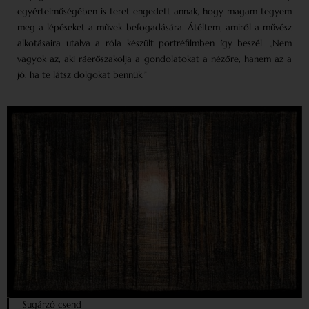
egyértelműségében is teret engedett annak, hogy magam tegyem
meg a lépéseket a művek befogadására. Átéltem, amiről a művész
alkotásaira utalva a róla készült portréfilmben így beszél: „Nem
vagyok az, aki ráerőszakolja a gondolatokat a nézőre, hanem az a
jó, ha te látsz dolgokat bennük.”
Sugárzó csend