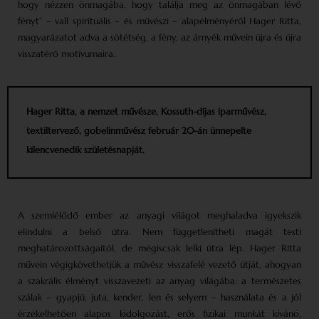
hogy nézzen önmagába, hogy találja meg az önmagában lévő
fényt” – vall spirituális – és művészi – alapélményéről Hager Ritta,
magyarázatot adva a sötétség, a fény, az árnyék művein újra és újra
visszatérő motívumaira.
Hager Ritta, a nemzet művésze, Kossuth-díjas iparművész,
textil­tervező, gobelinművész február 20-án ünnepelte
kilencvenedik születésnapját.
A szemlélődő ember az anyagi világot meghaladva igyekszik
elindulni a belső útra. Nem függetlenítheti magát testi
meghatározottságaitól, de mégiscsak lelki útra lép. Hager Ritta
művein végigkövethetjük a művész visszafelé vezető útját, ahogyan
a szakrális élményt visszavezeti az anyag világába: a természetes
szálak – gyapjú, juta, kender, len és selyem – használata és a jól
érzékelhetően alapos kidolgozást, erős fizikai munkát kívánó,