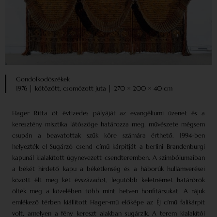
Gondolkodószékek
1976 │ kötözött, csomózott juta │ 270 × 200 × 40 cm
Hager Ritta öt évtizedes pályáját az evangéliumi üzenet és a
keresztény misztika látószöge határozza meg, művészete mégsem
csupán a beavatottak szűk köre számára érthető. 1994-ben
helyezték el Sugárzó csend című kárpitját a berlini Brandenburgi
kapunál kialakított úgynevezett csendteremben. A szimbólumaiban
a békét hirdető kapu a békétlenség és a háborúk hullámverései
között élt meg két évszázadot, legutóbb keletnémet határőrök
ölték meg a közelében több mint hetven honfitársukat. A rájuk
emlékező térben kiállított Hager-mű előképe az Éj című falikárpit
volt, amelyen a fény kereszt alakban sugárzik. A terem kialakítói