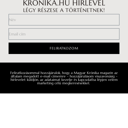
KRONIKA.HU HÍRLEVÉL
LÉGY RÉSZESE A TÖRTÉNETNEK!
Fény
1982 │ plasztikus felvetésű gobelin, gyapjú │ 125 × 90 cm
FELIRATKOZOM
Feliratkozásommal hozzájárulok, hogy a Magyar Krónika magazin az
általam megadott e-mail címemre – hozzájárulásom visszavonásig –
hírlevelet küldjön, az adataimat kezelje és kapcsolatba lépjen velem
marketing célú megkeresésekkel.
Impresszum
Médiaajánlat