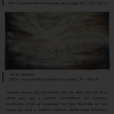
1994 │ plasztikus felvetésű gobelin, juta, gyapjú, len │ 132 × 210 cm
…ott fú, ahol akar
2003 │ vegyes felvetésű gobelin, len, gyapjú │ 92 × 160 cm
„Kaptam egyszer egy fényélményt egy ima alatt. Egy erős fényt
éltem meg, ami a szeretet. Szeretetfényt. Ezt szeretném
továbbadni. Persze az anyagokkal nem lehet illusztrálni, de talán
sikerül egy kicsit a nézőben felkelteni valamit annak érdekében,