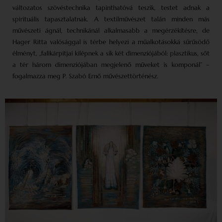
változatos szövéstechnika tapinthatóvá teszik, testet adnak a
spirituális tapasztalatnak. A textilművészet talán minden más
művészeti ágnál, technikánál alkalmasabb a megérzékítésre, de
Hager Ritta valósággal is térbe helyezi a műalkotásokká sűrűsödő
élményt, „falikárpitjai kilépnek a sík két dimenziójából: plasztikus, sőt
a tér három dimenziójában megjelenő műveket is komponál” –
fogalmazza meg P. Szabó Ernő művészettörténész.