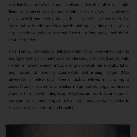
arra kérték a művészt, hogy készítsen e korábbi alkotás alapján
ökumenikus művet, amely csendes elmélyülésre késztet, és bármely
vallás követői megélhetik általa a béke üzenetét. Az évtizedek óta
egyre-másra betelő vendégkönyvek tanúsága szerint ez teljesült, a
kárpit mindenki számára reményt közvetít: a fény győzelmét hirdeti
a sötétség felett.
Jálics Ferenc Szemlélődő lelkigyakorlat című könyvében egy fa
megfigyelését ajánlja mint az elcsendesedés, a zaklatottságból való
kilépés, a figyelemkoncentráció első gyakorlatát. Bár e gyakorlattól
még hosszú út vezet a szemlélődő életformáig, Hager Ritta
művészete a belső útra lépésre biztat. Művei, mint a vigília
szertartásának Exultet öröméneke, megmutatják, hogy az éjszaka
véget ért, a húsvéti világosság folytonosan árad, látni engedik,
ahogyan az „el nem fogyó tiszta fény” megvilágítja rejtőzködő
árnyékainkat, és feltisztítja a homályt.