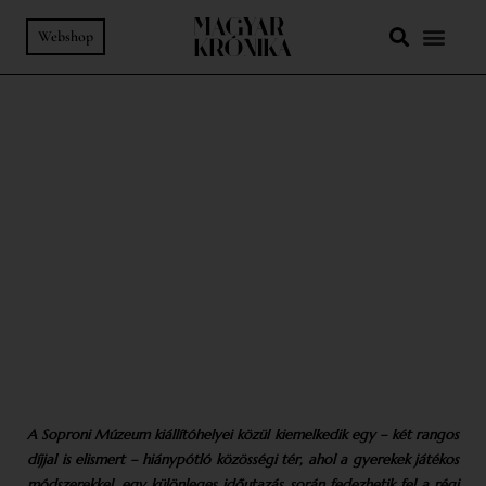
Webshop
91-92. SZÁM
-
A HELY SZELLEME
-
A HŰSÉG VÁROSA
Egy pillanatra a bármikortól,
avagy időutazás egy
gyermekmúzeumban
SZÖVEG:
DEMETER ANNA
FOTÓ:
KOVÁTS GÁBOR
A Soproni Múzeum kiállítóhelyei közül kiemelkedik egy – két rangos
díjjal is elismert – hiánypótló közösségi tér, ahol a gyerekek játékos
módszerekkel, egy különleges időutazás során fedezhetik fel a régi