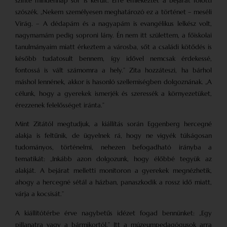
szinte mindennap sor is került. Erre emlékeztet a bejárat fölötti
szószék. „Nekem személyesen meghatározó ez a történet – meséli
Virág. – A dédapám és a nagyapám is evangélikus lelkész volt,
nagymamám pedig soproni lány. Én nem itt születtem, a főiskolai
tanulmányaim miatt érkeztem a városba, sőt a családi kötődés is
később tudatosult bennem, így idővel nemcsak érdekessé,
fontossá is vált számomra a hely.” Zita hozzáteszi, ha bárhol
máshol lennének, akkor is hasonló szellemiségben dolgoznának. „A
célunk, hogy a gyerekek ismerjék és szeressék a környezetüket,
érezzenek felelősséget iránta.”
Mint Zitától megtudjuk, a kiállítás során Eggenberg hercegné
alakja is feltűnik, de ügyelnek rá, hogy ne vigyék túlságosan
tudományos, történelmi, nehezen befogadható irányba a
tematikát: „Inkább azon dolgozunk, hogy élőbbé tegyük az
alakját. A bejárat melletti monitoron a gyerekek megnézhetik,
ahogy a hercegné sétál a házban, panaszkodik a rossz idő miatt,
várja a kocsisát.”
A kiállítótérbe érve nagybetűs idézet fogad bennünket: „Egy
pillanatra vagy a bármikortól.” Itt a múzeumpedagógusok arra