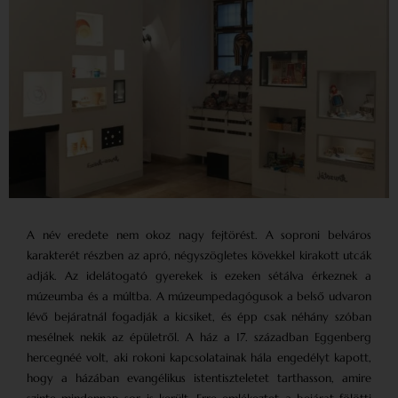
A név eredete nem okoz nagy fejtörést. A soproni belváros
karakterét részben az apró, négyszögletes kövekkel kirakott utcák
adják. Az idelátogató gyerekek is ezeken sétálva érkeznek a
múzeumba és a múltba. A múzeumpedagógusok a belső udvaron
lévő bejáratnál fogadják a kicsiket, és épp csak néhány szóban
mesélnek nekik az épületről. A ház a 17. században Eggenberg
hercegnéé volt, aki rokoni kapcsolatainak hála engedélyt kapott,
hogy a házában evangélikus istentiszteletet tarthasson, amire