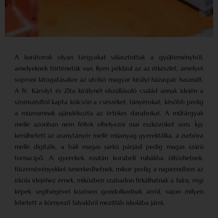
A kurátorok olyan tárgyakat választottak a gyűjteményből,
amelyeknek történetük van. Ilyen például az az étkészlet, amelyet
soproni látogatásakor az utolsó magyar királyi házaspár használt.
A IV. Károlyt és Zita királynét elszállásoló család annak idején a
szomszédtól kapta kölcsön a csészéket, tányérokat, később pedig
a múzeumnak ajándékozta az értékes darabokat. A műtárgyak
mellé azonban nem féltek elhelyezni mai eszközöket sem. Így
kerülhetett az aranytányér mellé műanyag gyerektálka, a zsebóra
mellé digitális, a báli magas sarkú párjául pedig magas szárú
tornacipő. A gyerekek ezután korabeli ruhákba öltözhetnek,
fűszernövényekkel ismerkedhetnek, mikor pedig a napirendben az
iskola idejéhez érnek, miközben szabadon firkálhatnak a falra, régi
képek segítségével közösen gondolkodnak arról, vajon milyen
lehetett a környező falvakból mezítláb iskolába járni.