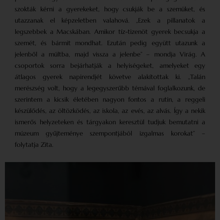
szokták kérni a gyerekeket, hogy csukják be a szemüket, és
utazzanak el képzeletben valahová. „Ezek a pillanatok a
legszebbek a Macskában. Amikor tíz-tizenöt gyerek becsukja a
szemét, és bármit mondhat. Ezután pedig együtt utazunk a
jelenből a múltba, majd vissza a jelenbe” – mondja Virág. A
csoportok sorra bejárhatják a helyiségeket, amelyeket egy
átlagos gyerek napirendjét követve alakítottak ki. „Talán
merészség volt, hogy a legegyszerűbb témával foglalkozunk, de
szerintem a kicsik életében nagyon fontos a rutin, a reggeli
készülődés, az öltözködés, az iskola, az evés, az alvás. Így a nekik
ismerős helyzeteken és tárgyakon keresztül tudjuk bemutatni a
múzeum gyűjteménye szempontjából izgalmas korokat” –
folytatja Zita.