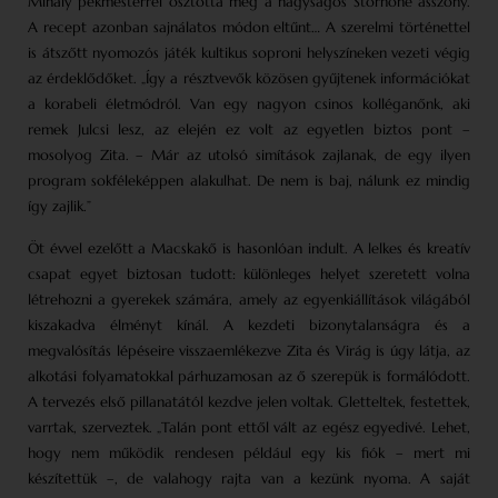
Mihály pékmesterrel osztotta meg a nagyságos Stornóné asszony.
A recept azonban sajnálatos módon eltűnt… A szerelmi történettel
is átszőtt nyomozós játék kultikus soproni helyszíneken vezeti végig
az érdeklődőket. „Így a résztvevők közösen gyűjtenek információkat
a korabeli életmódról. Van egy nagyon csinos kolléga­nőnk, aki
remek Julcsi lesz, az elején ez volt az egyetlen biztos pont –
mosolyog Zita. – Már az utolsó simítások zajlanak, de egy ilyen
program sokféleképpen alakulhat. De nem is baj, nálunk ez mindig
így zajlik.”
Öt évvel ezelőtt a Macskakő is hasonlóan indult. A lelkes és kreatív
csapat egyet biztosan tudott: különleges helyet szeretett volna
létrehozni a gyerekek számára, amely az egyenkiállítások világából
kiszakadva élményt kínál. A kezdeti bizonytalanságra és a
megvalósítás lépéseire vissza­emlékezve Zita és Virág is úgy látja, az
alkotási folyamatokkal párhuzamosan az ő szerepük is formálódott.
A tervezés első pillanatától kezdve jelen voltak. Gletteltek, festettek,
varrtak, szerveztek. „Talán pont ettől vált az egész egyedivé. Lehet,
hogy nem működik rendesen például egy kis fiók – mert mi
készítettük –, de valahogy rajta van a kezünk nyoma. A saját