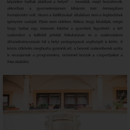
képünkre tudtuk alakítani a helyet” – mondják, majd hozzáteszik,
akkoriban a gyermekmúzeum kifejezés már önmagában
formabontó volt, hiszen a kiállításokat általában nem a legkisebbek
igényeire szabják. Pláne nem vidéken. Ahhoz, hogy kitalálják, mégis
hogy tudná egy múzeum lekötni a gyerekek figyelmét, a két
szakember a külföldi példák felkutatásán és a szakirodalom
áttanulmányozásán túl a helyi pedagógusok segítségét is kérte. A
közös ötletelés meghozta gyümölcsét, a bevont szakemberek azóta
is visszajárnak a programokra, örömmel hozzák a csoportjaikat a
Macskakőbe.