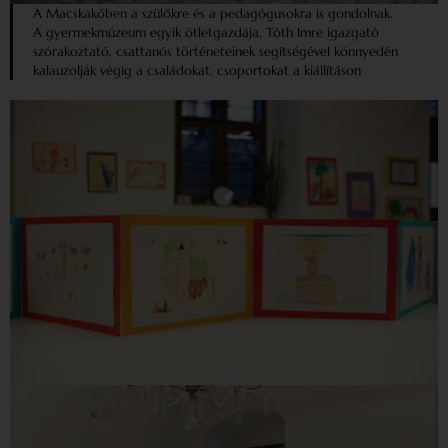
A Macskakőben a szülőkre és a pedagógusokra is gondolnak.
A gyermekmúzeum egyik ötletgazdája, Tóth Imre igazgató
szórakoztató, csattanós történeteinek segítségével könnyedén
kalauzolják végig a családokat, csoportokat a kiállításon