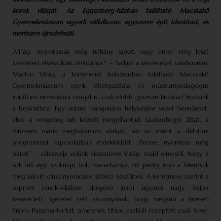
korok világát. Az Eggenberg-házban található Macskakő
Gyermekmúzeum egyedi vállalkozás: egyszerre épít identitást, és
merészen újradefiniál.
„Virág, nyomtassak még néhány lapot, vagy ennyi elég lesz?
Szerinted elkészülünk délutánra?” – halljuk a kérdéseket valahonnan.
Martos Virág, a történelmi belvárosban található Macskakő
Gyermekmúzeum egyik ötletgazdája és múzeum­pedagógus
kurátora nemsokára reagál is, csak előbb gyorsan kiszalad hozzánk
a bejárathoz. Egy vidám, hangulatos helyiségbe vezet bennünket,
ahol a rengeteg lufi között megpillantjuk Szabadhegyi Zitát, a
múzeum másik meghatározó alakját, aki az imént a délutáni
programmal kapcsolatban érdeklődött. „Persze, nyomtass még
párat!” – válaszolja velünk visszatérve Virág, majd elmeséli, hogy a
sok lufi egy szülinapi buli maradványa, ők pedig épp a Mentsük
meg Julcsit! című nyomozós játékra készülnek. A keretmese szerint a
soproni Lenck-villában dolgozó Julcsi ugyanis nagy bajba
keveredett: ígéretet tett asszonyának, hogy megsüti a híresen
finom Panama-tortát, amelynek titkos családi receptjét csak Sever