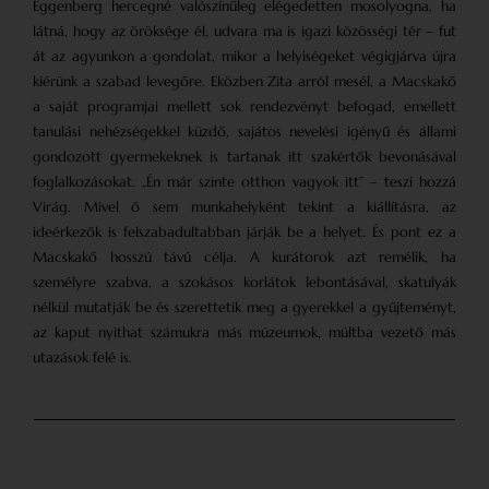
Eggenberg hercegné valószínűleg elégedetten mosolyogna, ha
látná, hogy az öröksége él, udvara ma is igazi közösségi tér – fut
át az agyunkon a gondolat, mikor a helyiségeket végigjárva újra
kiérünk a szabad levegőre. Eközben Zita arról mesél, a Macskakő
a saját programjai mellett sok rendezvényt befogad, emellett
tanulási nehézségekkel küzdő, sajátos nevelési igényű és állami
gondozott gyermekeknek is tartanak itt szakértők bevonásával
foglalkozásokat. „Én már szinte otthon vagyok itt” – teszi hozzá
Virág. Mivel ő sem munkahelyként tekint a kiállításra, az
ideérkezők is felszabadultabban járják be a helyet. És pont ez a
Macskakő hosszú távú célja. A kurátorok azt remélik, ha
személyre szabva, a szokásos korlátok lebontásával, skatulyák
nélkül mutatják be és szerettetik meg a gyerekkel a gyűjteményt,
az kaput nyithat számukra más múzeumok, múltba vezető más
utazások felé is.