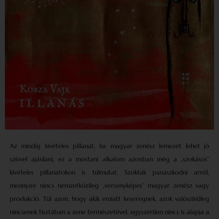
Az mindig kivételes pillanat, ha magyar zenész lemezét lehet jó
szívvel ajánlani, ez a mostani alkalom azonban még a „szokásos”
kivételes pillanatokon is túlmutat. Szoktak panaszkodni arról,
mennyire nincs nemzetközileg „versenyképes” magyar zenész vagy
produkció. Túl azon, hogy akik emiatt keseregnek, azok valószínűleg
nincsenek tisztában a zene természetével, egyszerűen nincs is alapja a