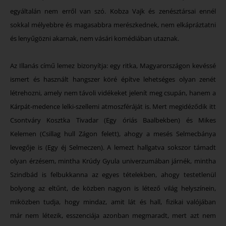
egyáltalán nem erről van szó. Kobza Vajk és zenésztársai ennél
sokkal mélyebbre és magasabbra merészkednek, nem elkápráztatni
és lenyűgözni akarnak, nem vásári komédiában utaznak.
Az Illanás című lemez bizonyítja: egy ritka, Magyarországon kevéssé
ismert és használt hangszer köré építve lehetséges olyan zenét
létrehozni, amely nem távoli vidékeket jelenít meg csupán, hanem a
Kárpát-medence lelki-szellemi atmoszféráját is. Mert megidéződik itt
Csontváry Kosztka Tivadar (Egy óriás Baalbekben) és Mikes
Kelemen (Csillag hull Zágon felett), ahogy a mesés Selmecbánya
levegője is (Egy éj Selmeczen). A lemezt hallgatva sokszor támadt
olyan érzésem, mintha Krúdy Gyula univerzumában járnék, mintha
Szindbád is felbukkanna az egyes tételekben, ahogy testetlenül
bolyong az eltűnt, de közben nagyon is létező világ helyszínein,
miközben tudja, hogy mindaz, amit lát és hall, fizikai valójában
már nem létezik, esszenciája azonban megmaradt, mert azt nem