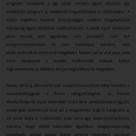
program- művészet, s így aztán minden egyes alkotása egy
meditációs program az eredendő megszólítására és előhívására.” A
Kobza Vajkéhoz hasonló komolysággal, szellemi magatartással
manapság egyre ritkábban találkozhatunk. A zenét olyan ösvényen
járva műveli, ami egyáltalán nem „korszerű”, nem köt
kompromisszumokat, és nem kacsintgat semerre, nem
kíván senkinek és semminek megfelelni, hanem azt az utat járja, amit
most nevezzünk a zenélés tradicionális útjának. Kobza
Vajk művészete az időtlent akarja megszólítani és megidézni.
Illanás című új albumáról csak szuperlatívuszokban lehet beszélni: a
koncentráltságnak, a finom rétegzettségnek, az ihletett
elmélyültségnek olyan keverékét hozta létre zenésztársaival együtt,
amely igazi eseménnyé teszi ezt a megjelenést. Vajk fő hangszere az
úd (arab lant), a tradicionális arab zene egy alapinstrumentuma.
Adódna, hogy ebből valamiféle egzotikus világzeneszerűség
következik, amivel lassan Dunát lehetne rekeszteni, azonban