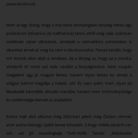
panaszkodásnak.
Mert az egy dolog, hogy a mai zenei dömpingben tényleg nehéz egy
produkciót láthatóvá (és hallhatóvá) tenni, ettől még szép számban
születnek olyan alkotások, amelyek a nemzetközi színtereken is
sikereket érnek el, még ha nem is látványosakat. Persze kérdés, hogy
mit értünk siker alatt a zenében, de a lényeg az, hogy az a munka,
amelyről itt most szó esik, rácáfol a fanyalgásokra. Nem csupán
megjelent egy jó magyar lemez, hanem olyan lemez ez, amely a
világon bárhol megállja a helyét, sőt. És nem azért, mert olyan jól
illeszkedik bármiféle aktuális trendbe, hanem mert öntörvényűsége
és szellemisége kiemeli az áradatból.
Kobza Vajk első albuma még 2003-ban jelent meg Őstánc címmel,
amit azóta tizenegy újabb lemez követett. S hogy miféle zenéről van
szó, azt jól összefoglalja Toót-Holló Tamás: „Művészete