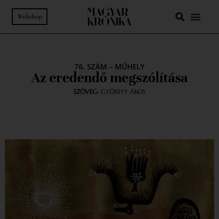
Webshop
76. SZÁM
–
MŰHELY
Az eredendő megszólítása
SZÖVEG:
GYŐRFFY ÁKOS