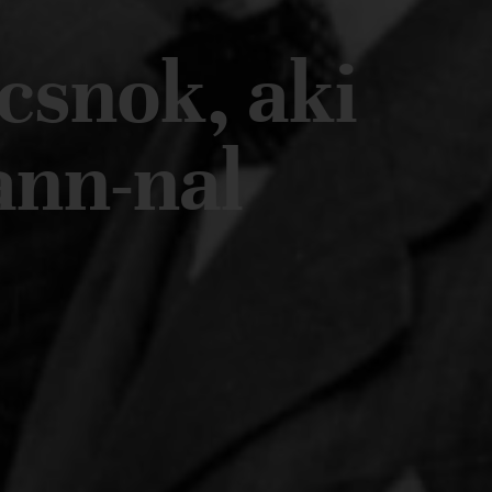
csnok, aki
ann-nal