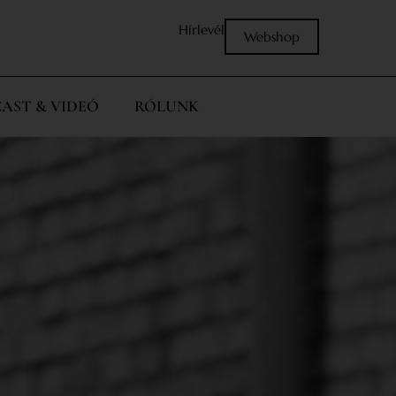
Hírlevél
Webshop
AST & VIDEÓ
RÓLUNK