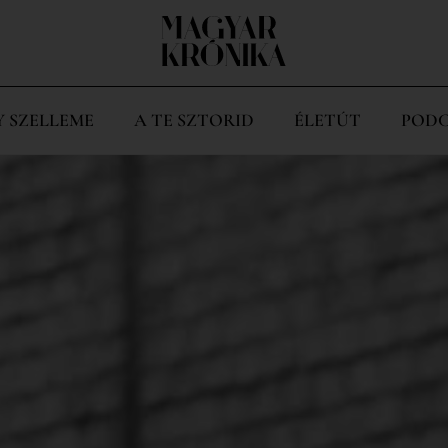
Y SZELLEME
A TE SZTORID
ÉLETÚT
PODC