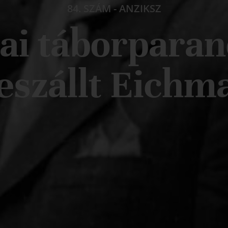
84. SZÁM
-
ANZIKSZ
sai táborparan
szállt Eichm