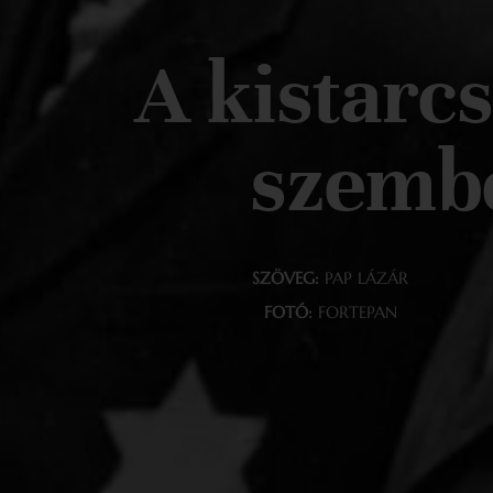
A kistarc
szembe
SZÖVEG:
PAP LÁZÁR
FOTÓ:
FORTEPAN