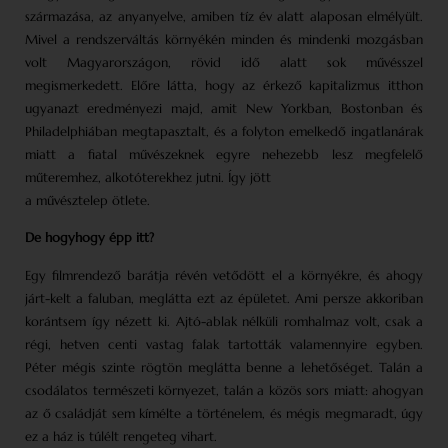
származása, az anyanyelve, amiben tíz év alatt alaposan elmélyült.
Mivel a rendszerváltás környékén minden és mindenki mozgásban
volt Magyar­országon, rövid idő alatt sok művésszel
megismerkedett. Előre látta, hogy az érkező kapitalizmus itthon
ugyanazt eredményezi majd, amit New Yorkban, Bostonban és
Philadelphiában megtapasztalt, és a folyton emelkedő ingatlanárak
miatt a fiatal művészeknek egyre nehezebb lesz megfelelő
műteremhez, alkotóterekhez jutni. Így jött
a művésztelep ötlete.
De hogyhogy épp itt?
Egy filmrendező barátja révén vetődött el a környékre, és ahogy
járt-kelt a faluban, meglátta ezt az épületet. Ami persze akkoriban
korántsem így nézett ki. Ajtó-ablak nélküli romhalmaz volt, csak a
régi, hetven centi vastag falak tartották valamennyire egyben.
Péter mégis szinte rögtön meglátta benne a lehetőséget. Talán a
csodálatos természeti környezet, talán a közös sors miatt: ahogyan
az ő családját sem kímélte a történelem, és mégis megmaradt, úgy
ez a ház is túlélt rengeteg vihart.