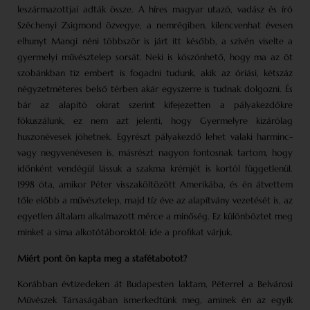
leszármazottjai adták össze. A híres magyar utazó, vadász és író
Széchenyi Zsigmond özvegye, a nemrégiben, kilencvenhat évesen
elhunyt Mangi néni többször is járt itt később, a szívén viselte a
gyermelyi művésztelep sorsát. Neki is köszönhető, hogy ma az öt
szobánkban tíz embert is fogadni tudunk, akik az óriási, kétszáz
négyzetméteres belső térben akár egyszerre is tudnak dolgozni. És
bár az alapító okirat szerint kifejezetten a pályakezdőkre
fókuszálunk, ez nem azt jelenti, hogy Gyermelyre kizárólag
huszonévesek jöhetnek. Egyrészt pályakezdő lehet valaki harminc-
vagy negyvenévesen is, másrészt nagyon fontosnak tartom, hogy
időnként vendégül lássuk a szakma krémjét is kortól függetlenül.
1998 óta, amikor Péter visszaköltözött Amerikába, és én átvettem
tőle előbb a művésztelep, majd tíz éve az alapítvány vezetését is, az
egyetlen általam alkalmazott mérce a minőség. Ez különböztet meg
minket a sima alkotótáboroktól: ide a profikat várjuk.
Miért pont ön kapta meg a stafétabotot?
Korábban évtizedeken át Budapesten laktam, Péterrel a Belvárosi
Művészek Társaságában ismerkedtünk meg, aminek én az egyik