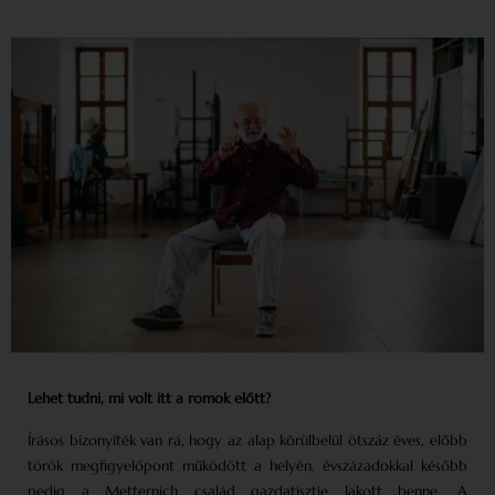
Lehet tudni, mi volt itt a romok előtt?
Írásos bizonyíték van rá, hogy az alap körülbelül ötszáz éves, előbb
török megfigyelőpont működött a helyén, évszázadokkal később
pedig a Metternich család gazdatisztje lakott benne. A