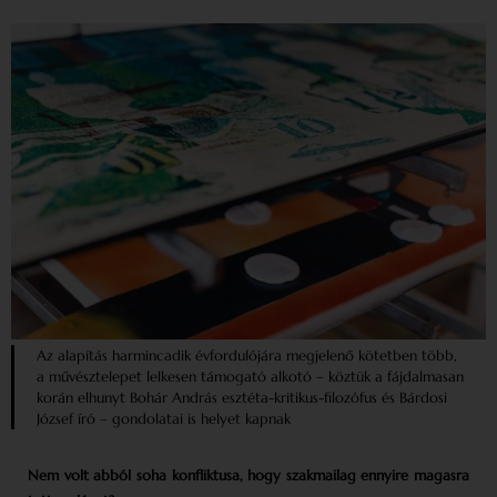
Az alapítás harmincadik évforduló­jára megjelenő kötetben több,
a művésztelepet lelkesen támogató alkotó – köztük a fájdalmasan
korán elhunyt Bohár András esztéta-kritikus-filozófus és Bárdosi
József író – gondolatai is helyet kapnak
Nem volt abból soha konfliktusa, hogy szakmailag ennyire magasra