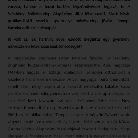
vonzza, hanem a hazai kortárs képzőművészek legjavát is. A
Széchényi Művésztelep Alapítvány által létrehozott, Stark István
grafikus-festő vezette gyermelyi művésztelep jövőre ünnepli
harmincadik születésnapját.
Ki volt az, aki harminc évvel ezelőtt meglátta egy gyermelyi
művésztelep létrehozásának lehetőségét?
A megalakulás Széchényi Péter nevéhez fűződik. Ő Széchényi
Zsigmond huszárkapitány-kamarás leszármazottja. Apai nagyapja
1944-ben hagyta el tíztagú családjával somogyi otthonukat a
közeledő front elől menekülve. Anyai nagy­apja, báró bauschlotti
Schell Péter négy napon át a kiugrást előkészítő, Lakatos Géza
vezette kormány belügyminisztere volt, ezért a Gestapo elfogta, és
csak 1945 késő tavaszán szabadult. Széchényi Péter szülei New
Yorkban ismerkedtek meg, összeházasodtak, és ő már ott született
1961-ben. A philadelphiai Temple University képzőművészeti karán
végzett, majd Bostonban élt és festett. 1989-ben a tokiói Kőrösi
Csoma Sándor Alapítvány ösztöndíjával érkezett Budapestre. Vagy
ahogyan ő fogalmazott, haza, mert mindig is nagyon érdekelte a