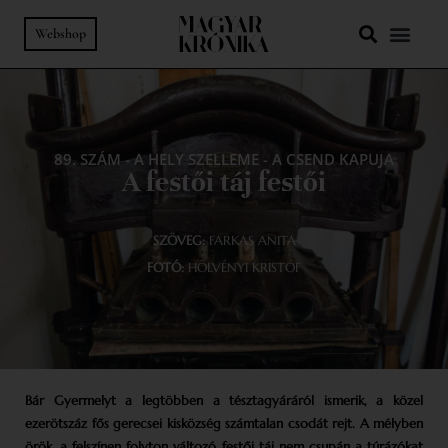
Webshop
89. SZÁM
-
A HELY SZELLEME
-
A CSEND KAPUJA
A festői táj festői
SZÖVEG:
FARKAS ANITA
FOTÓ:
HÖLVÉNYI KRISTÓF
Bár Gyermelyt a legtöbben a tésztagyáráról ismerik, a közel
ezerötszáz fős gerecsei kisközség számtalan csodát rejt. A mélyben
örök, a felszínen folyton változó festői táj nem csupán a túrázókat