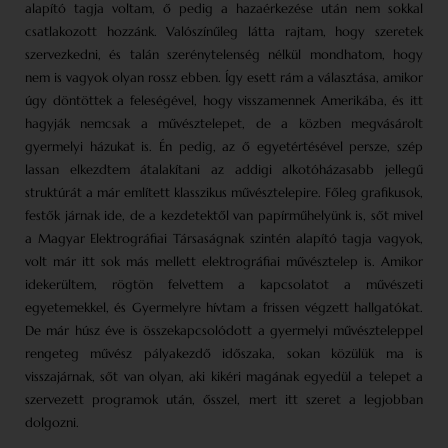
alapító tagja voltam, ő pedig a hazaérkezése után nem sokkal
csatlakozott hozzánk. Valószínűleg látta rajtam, hogy szeretek
szervezkedni, és talán szerénytelenség nélkül mondhatom, hogy
nem is vagyok olyan rossz ebben. Így esett rám a választása, amikor
úgy döntöttek a feleségével, hogy visszamennek Amerikába, és itt
hagyják nemcsak a művésztelepet, de a közben megvásárolt
gyermelyi házukat is. Én pedig, az ő egyetértésével persze, szép
lassan elkezdtem átalakítani az addigi alkotóházasabb jellegű
struktúrát a már említett klasszikus művésztelepire. Főleg grafikusok,
festők járnak ide, de a kezdetektől van papírműhelyünk is, sőt mivel
a Magyar Elektrográfiai Társaságnak szintén alapító tagja vagyok,
volt már itt sok más mellett elektrográfiai művésztelep is. Amikor
idekerültem, rögtön felvettem a kapcsolatot a művészeti
egyetemekkel, és Gyermelyre hívtam a frissen végzett hallgatókat.
De már húsz éve is összekapcsolódott a gyermelyi művészteleppel
rengeteg művész pályakezdő időszaka, sokan közülük ma is
visszajárnak, sőt van olyan, aki kikéri magának egyedül a telepet a
szervezett programok után, ősszel, mert itt szeret a legjobban
dolgozni.