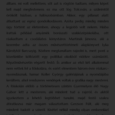
álltam, mi volt mellettem, sőt azt is rögtön tudtam, milyen képet
kell majd megfestenem; ez ma ott lóg Tolcsván, a szüleimtől
örökölt házban, a hálószobámban. Akkor, egy pillanat alatt
átkattant az egész gondolkodásom. Azóta pedig mindig minden
úgy történt az életemben, ahogy a legjobb volt nekem. Hiába
írattak például anyámék borászati szakközépiskolába, ott
ráakadtam a csodálatos könyvtáros Martinák Jánosra, aki a
kezembe adta az összes művészettörténeti alapkönyvet Lyka
Károlytól Barcsayig. Közben megtanultam rajzolni is, mert pont a
közelünkbe költözött egy politikai okokból vidékre száműzött,
Képzőművészetin végzett festő. És amikor az első két alkalommal
nem vettek fel a főiskolára, és ezért elmentem három évre rézkarc­
nyomdásznak, hamar Koller György galériájának a nyomdájába
kerültem, ahol rendszeres vendégek voltak a grafika nagy mesterei.
A főiskolán előbb a történetesen szintén Gyermelyen élő Nagy
Gábor lett a mesterem, aki mindent tud a rajzról, és akitől
igyekeztem a lehető legtöbbet tanulni, majd festő szakra
átiratkozva már magam választottam Gerzson Pált, aki meg
mindent tudott a színről. Kivétel nélkül mindig olyan emberekkel