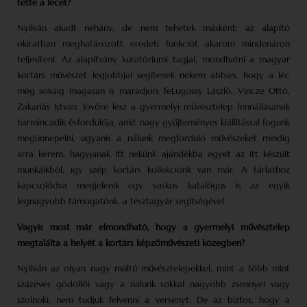
tette a lécet?
Nyilván akadt néhány, de nem tehetek másként: az alapító
okiratban meghatározott eredeti funkciót akarom mindenáron
teljesíteni. Az alapítvány kuratóriumi tagjai, mondhatni a magyar
kortárs művészet legjobbjai segítenek nekem abban, hogy a léc
még sokáig magasan is maradjon: feLugossy László, Vincze Ottó,
Zakariás István. Jövőre lesz a gyermelyi művésztelep fennállásának
harmincadik évfordulója, amit nagy gyűjteményes kiállítással fogunk
megünnepelni, ugyanis a nálunk megforduló művészeket mindig
arra kérem, hagyjanak itt nekünk ajándékba egyet az itt készült
munkáikból, így szép kortárs kollekciónk van már. A tárlathoz
kapcsolódva megjelenik egy vaskos katalógus is az egyik
legnagyobb támogatónk, a tésztagyár segítségével.
Vagyis most már elmondható, hogy a gyermelyi művésztelep
megtalálta a helyét a kortárs képzőművészeti közegben?
Nyilván az olyan nagy múltú művésztelepekkel, mint a több mint
százéves gödöllői vagy a nálunk sokkal nagyobb zsennyei vagy
szolnoki, nem tudjuk felvenni a versenyt. De az biztos, hogy a