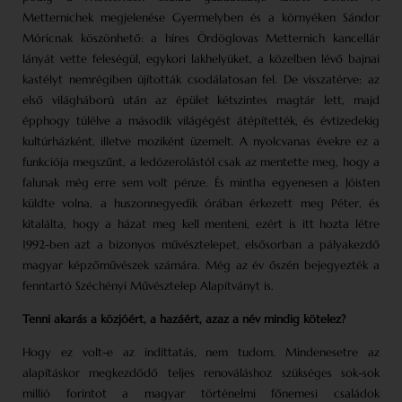
Metternichek megjelenése Gyermelyben és a környéken Sándor
Móricnak köszönhető: a híres Ördöglovas Metternich kancellár
lányát vette feleségül, egykori lakhelyüket, a közelben lévő bajnai
kastélyt nemrégiben újították csodálatosan fel. De visszatérve: az
első világháború után az épület kétszintes magtár lett, majd
épphogy túlélve a második világégést átépítették, és évtizedekig
kultúrházként, illetve moziként üzemelt. A nyolcvanas évekre ez a
funkciója megszűnt, a ledózerolástól csak az mentette meg, hogy a
falunak még erre sem volt pénze. És mintha egyenesen a Jóisten
küldte volna, a huszonnegyedik órában érkezett meg Péter, és
kitalálta, hogy a házat meg kell menteni, ezért is itt hozta létre
1992-ben azt a bizonyos művésztelepet, elsősorban a pályakezdő
magyar képzőművészek számára. Még az év őszén bejegyezték a
fenntartó Széchényi Művésztelep Alapítványt is.
Tenni akarás a közjóért, a hazáért, azaz a név mindig kötelez?
Hogy ez volt-e az indíttatás, nem tudom. Mindenesetre az
alapításkor megkezdődő teljes renováláshoz szükséges sok-sok
millió forintot a magyar történelmi főnemesi családok