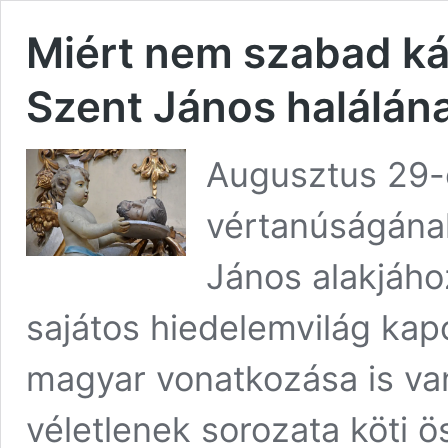
Miért nem szabad ká
Szent János halálán
Augusztus 29-
vértanúságána
János alakjáh
sajátos hiedelemvilág kap
magyar vonatkozása is va
véletlenek sorozata köti 