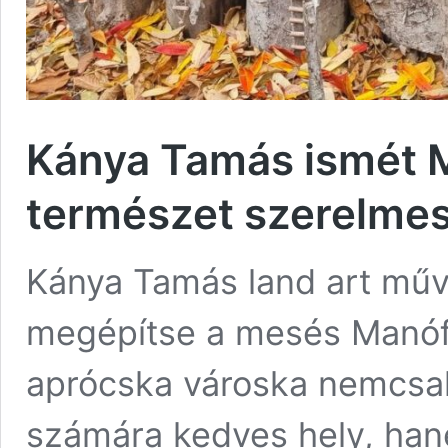
Kánya Tamás ismét M
természet szerelmes
Kánya Tamás land art művé
megépítse a mesés Manófa
aprócska városka nemcsa
számára kedves hely, han