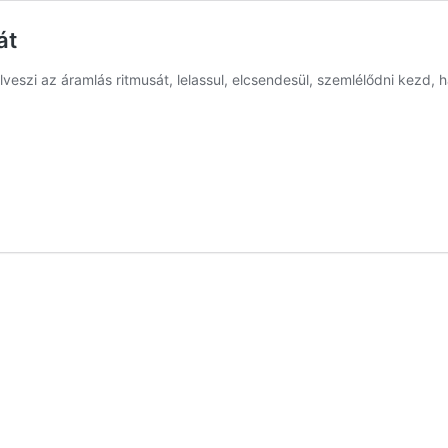
át
veszi az áramlás ritmusát, lelassul, elcsendesül, szemlélődni kezd,